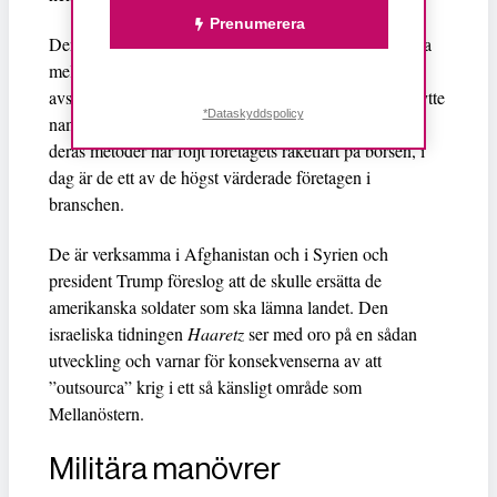
Prenumerera
Denna incident påverkade de diplomatiska relationerna
mellan Irak och USA och Blackwater blev tillfälligt
avstängt från landet. Men snart kom de tillbaka och bytte
*Dataskyddspolicy
namn och opererade under falsk flagg. Kritiken mot
deras metoder har följt företagets raketfart på börsen, i
dag är de ett av de högst värderade företagen i
branschen.
De är verksamma i Afghanistan och i Syrien och
president Trump föreslog att de skulle ersätta de
amerikanska soldater som ska lämna landet. Den
israeliska tidningen
Haaretz
ser med oro på en sådan
utveckling och varnar för konsekvenserna av att
”outsourca” krig i ett så känsligt område som
Mellanöstern.
Militära manövrer