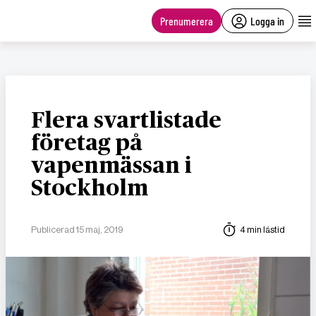
main
content
Prenumerera
Logga in
Flera svartlistade
företag på
vapenmässan i
Stockholm
Publicerad 15 maj, 2019
4 min lästid