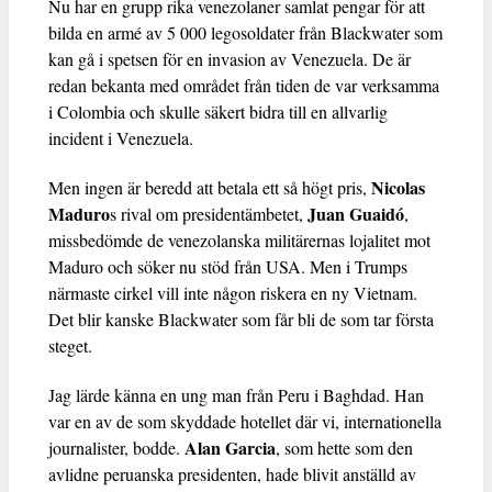
Nu har en grupp rika venezolaner samlat pengar för att
bilda en armé av 5 000 legosoldater från Blackwater som
kan gå i spetsen för en invasion av Venezuela. De är
redan bekanta med området från tiden de var verksamma
i Colombia och skulle säkert bidra till en allvarlig
incident i Venezuela.
Nicolas
Men ingen är beredd att betala ett så högt pris,
Maduro
Juan Guaidó
s rival om presidentämbetet,
,
missbedömde de venezolanska militärernas lojalitet mot
Maduro och söker nu stöd från USA. Men i Trumps
närmaste cirkel vill inte någon riskera en ny Vietnam.
Det blir kanske Blackwater som får bli de som tar första
steget.
Jag lärde känna en ung man från Peru i Baghdad. Han
var en av de som skyddade hotellet där vi, internationella
Alan Garcia
journalister, bodde.
, som hette som den
avlidne peruanska presidenten, hade blivit anställd av