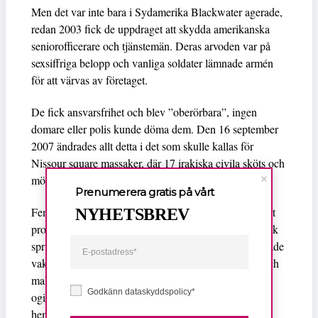
Men det var inte bara i Sydamerika Blackwater agerade,
redan 2003 fick de uppdraget att skydda amerikanska
seniorofficerare och tjänstemän. Deras arvoden var på
sexsiffriga belopp och vanliga soldater lämnade armén
för att värvas av företaget.
De fick ansvarsfrihet och blev ”oberörbara”, ingen
domare eller polis kunde döma dem. Den 16 september
2007 ändrades allt detta i det som skulle kallas för
Nissour square massaker, där 17 irakiska civila sköts och
mördades av Blackwaters legoknektar.
Prenumerera gratis på vårt
Fem vittnen intygade att vakterna sköt utan att ha blivit
NYHETSBREV
provocerade och att både civila och irakiska poliser fick
springa för livet för att söka skydd. Fem av de anklagade
vakterna anklagades och befanns skyldiga till mord och
maktmissbruk i en rättegång i USA. Men domen
Godkänn dataskyddspolicy*
ogillades av en högre instans och företaget betalade i
hemlighet stora summor till offrens familjer.