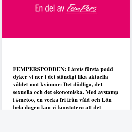
FEMPERSPODDEN: I årets första podd
dyker vi ner i det ständigt lika aktuella
våldet mot kvinnor: Det dödliga, det
sexuella och det ekonomiska. Med avstamp
i #metoo, en vecka fri från våld och Lön
hela dagen kan vi konstatera att det
varken saknas kunskap, data eller behov.
Vi efterlyser våldsprevention, ursäkter och
löneutjämnande åtgärder från såväl fack,