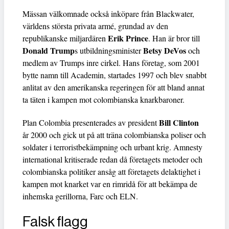
Mässan välkomnade också inköpare från Blackwater,
världens största privata armé, grundad av den
Erik Prince
republikanske miljardären
. Han är bror till
Donald Trump
Betsy DeVos
s utbildningsminister
och
medlem av Trumps inre cirkel. Hans företag, som 2001
bytte namn till Academin, startades 1997 och blev snabbt
anlitat av den amerikanska regeringen för att bland annat
ta täten i kampen mot colombianska knarkbaroner.
Bill Clinton
Plan Colombia presenterades av president
år 2000 och gick ut på att träna colombianska poliser och
soldater i terroristbekämpning och urbant krig. Amnesty
international kritiserade redan då företagets metoder och
colombianska politiker ansåg att företagets delaktighet i
kampen mot knarket var en rimridå för att bekämpa de
inhemska gerillorna, Farc och ELN.
Falsk flagg