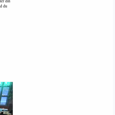
ler din
ad du