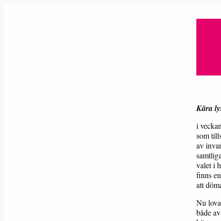
Kära ly
i vecka
som till
av invan
samtliga
valet i 
finns en
att döm
Nu lova
både av 