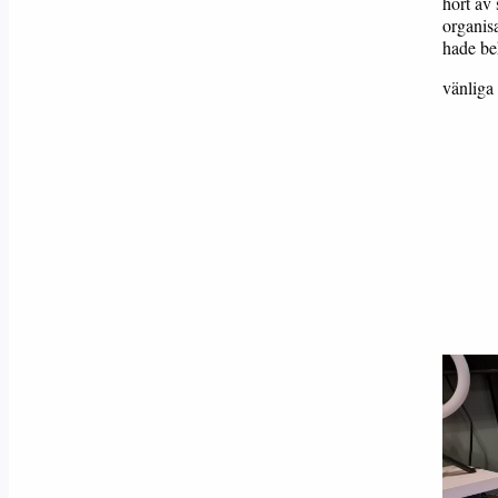
hört av 
organisa
hade beh
vänliga 