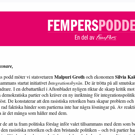
ssnare,
Malpuri Groth
Silvia K
ns podd möter vi statsvetaren
och ekonomen
sammans startat initiativet
Integrationsbyrån
. De är trötta på all smutska
drare. I en debattartikel i Aftonbladet nyligen riktar de skarp kritik mot
 demokratiska partier och kräver en ny inriktning för integrationspolitik
höst. De konstaterar att den rasistiska retoriken bara skapar problem och 
 rad faktiska hinder som partierna inte har några lösningar på. Av reakt
a är det många som håller med dem.
r de att ta fram politiska förslag inför valet tillsammans med dem som b
den rasistiska retoriken och den bristande politiken – och två partier ha