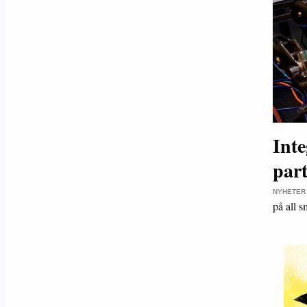
Int
part
NYHETER
på all 