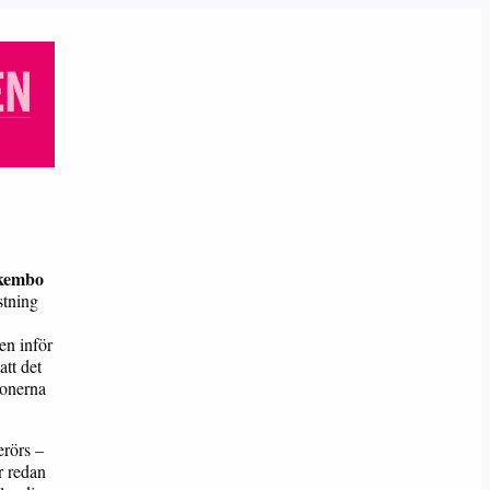
akembo
stning
en inför
att det
ionerna
erörs –
r redan