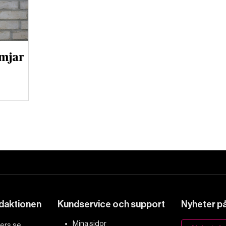
ämjar
edaktionen
Kundservice och support
Nyheter på 
Mina sidor
ers.se