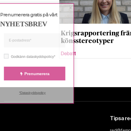
Prenumerera gratis på vårt
NYHETSBREV
Krigsrapportering fr
könsstereotyper
Debatt
Godkänn dataskyddspolicy*
Prenumerera
*Dataskyddspolicy
Tipsa r
red@femp