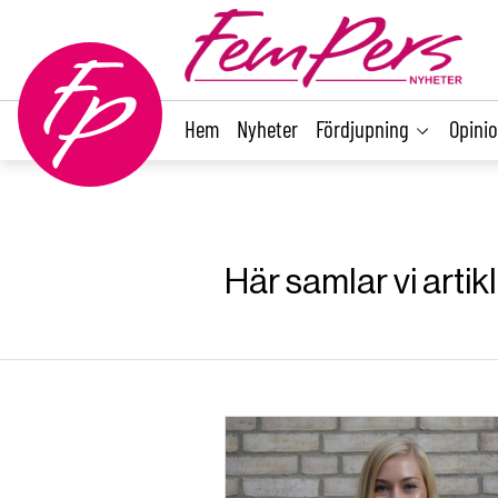
main
content
Hem
Nyheter
Fördjupning
Opini
Här samlar vi arti