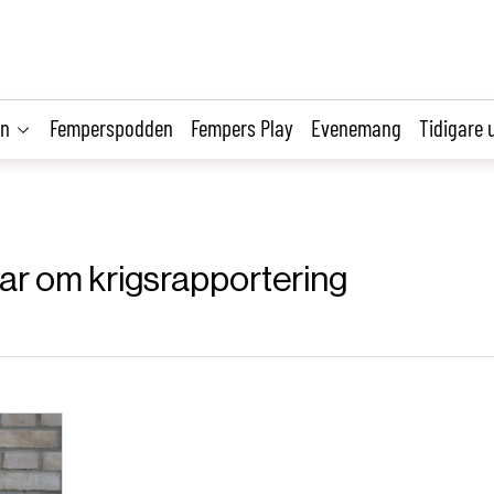
on
Femperspodden
Fempers Play
Evenemang
Tidigare 
klar om krigsrapportering