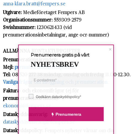
anna-klara.bratt@fempers.se
Utgivare:
Medieföretaget Fempers AB
Organisationsnummer:
559309-2579
Swishnummer:
1230621433 (vid
prenumerationsinbetalningar, ange ocr-nummer)
ALLMÄNNA KONTAKTUPPGIFTER
Prenumerera gratis på vårt
Prenumerationsärenden:
NYHETSBREV
Mejl:
prenumeration@fempers.se
Tel:
08-520 277 38 måndag, onsdag och fredag 11.00-12.30.
Vanliga frågor om inloggning och prenumeration.
Faktura- och ekonomifrågor (ej för
Godkänn dataskyddspolicy*
prenumerationsärenden):
ekonomi@fempers.se
Prenumerera
Dataskyddsansvarig:
dataskyddsansvarig@fempers.se
Dataskyddspolicy:
Fempers nyheter värnar om din