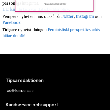
personliga integritet.
*Dataskyddspolicy
Här kan du läsa vår dataskyddspolicy
.
Fempers nyheter finns också på
Twitter
,
Instagram
och
Facebook.
Tidigare nyhetstidningen
Feministiskt perspektivs arkiv
hittar du här!
Tipsa redaktionen
red@fempers.se
Kundservice och support