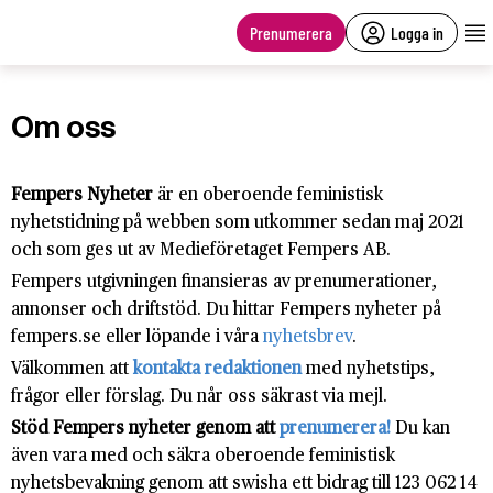
main
content
Prenumerera
Logga in
Om oss
Fempers Nyheter
är en oberoende feministisk
nyhetstidning på webben som utkommer sedan maj 2021
och som ges ut av Medieföretaget Fempers AB.
Fempers utgivningen finansieras av prenumerationer,
annonser och driftstöd. Du hittar Fempers nyheter på
fempers.se eller löpande i våra
nyhetsbrev
.
Välkommen att
kontakta redaktionen
med nyhetstips,
frågor eller förslag. Du når oss säkrast via mejl.
Stöd Fempers nyheter genom att
prenumerera!
Du kan
även vara med och säkra oberoende feministisk
nyhetsbevakning genom att swisha ett bidrag till 123 062 14