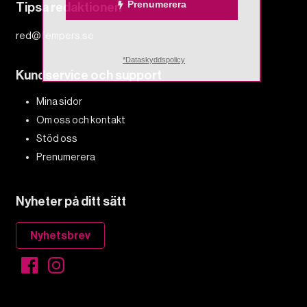
Prenumerera
Tipsa redaktionen
red@fempers.se
*Dataskyddspolicy
Kundservice och support
Mina sidor
Om oss och kontakt
Stöd oss
Prenumerera
Nyheter på ditt sätt
Nyhetsbrev