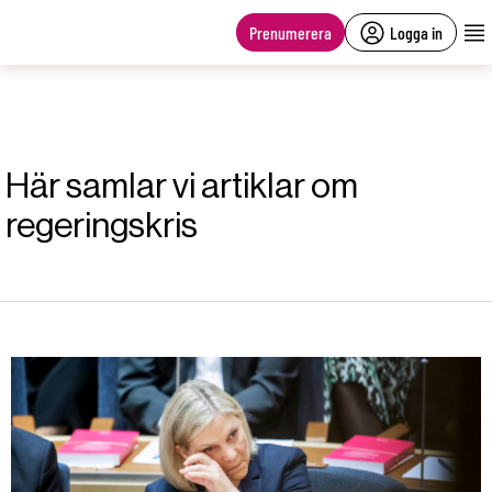
main
content
Prenumerera
Logga in
Här samlar vi artiklar om
regeringskris