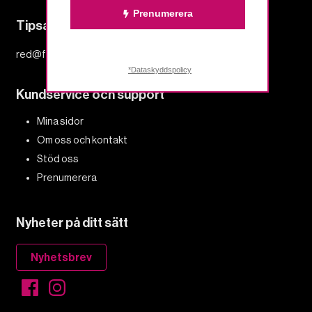
Prenumerera
Tipsa redaktionen
red@fempers.se
*Dataskyddspolicy
Kundservice och support
Mina sidor
Om oss och kontakt
Stöd oss
Prenumerera
Nyheter på ditt sätt
Nyhetsbrev