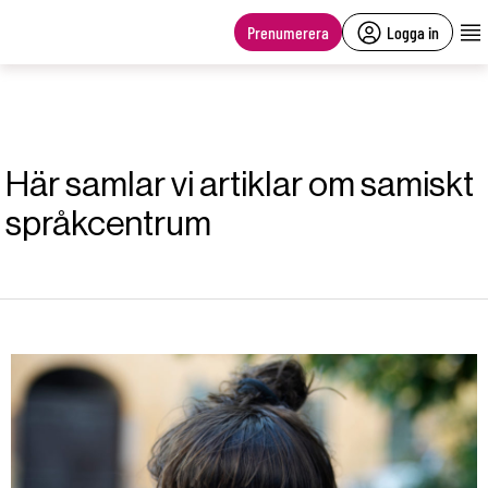
main
content
Prenumerera
Logga in
Här samlar vi artiklar om samiskt
språkcentrum