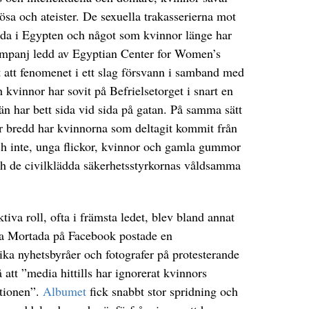
sa och ateister. De sexuella trakasserierna mot
nda i Egypten och något som kvinnor länge har
ampanj ledd av Egyptian Center for Women’s
 att fenomenet i ett slag försvann i samband med
vinnor har sovit på Befrielsetorget i snart en
 har bett sida vid sida på gatan. På samma sätt
r bredd har kvinnorna som deltagit kommit från
och inte, unga flickor, kvinnor och gamla gummor
ch de civilklädda säkerhetsstyrkornas våldsamma
iva roll, ofta i främsta ledet, blev bland annat
ra Mortada på Facebook postade en
ika nyhetsbyråer och fotografer på protesterande
att ”media hittills har ignorerat kvinnors
utionen”.
Albumet
fick snabbt stor spridning och