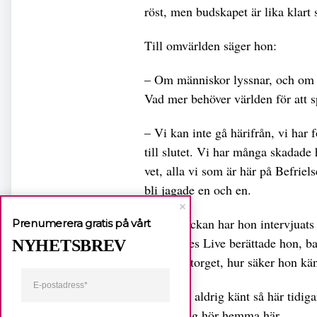
röst, men budskapet är lika klart
Till omvärlden säger hon:
– Om människor lyssnar, och om 
Vad mer behöver världen för att 
– Vi kan inte gå härifrån, vi har 
till slutet. Vi har många skadade 
vet, alla vi som är här på Befriel
bli jagade en och en.
Under veckan har hon intervjuats
Prenumerera gratis på vårt
The Times Live berättade hon, ba
NYHETSBREV
Befrielsetorget, hur säker hon kä
– Jag har aldrig känt så här tidiga
och att jag hör hemma här.