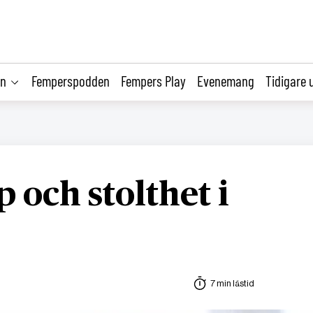
on
Femperspodden
Fempers Play
Evenemang
Tidigare 
och stolthet i
7 min lästid