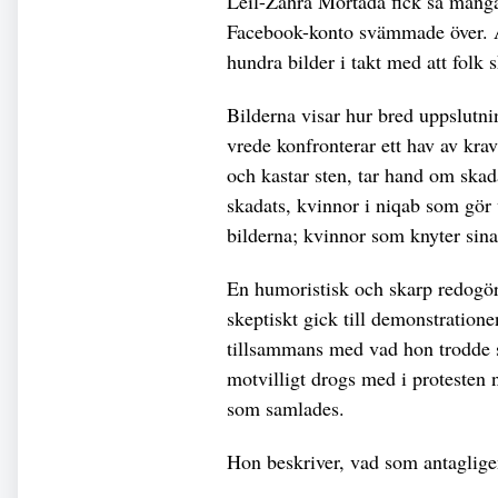
Leil-Zahra Mortada fick så mång
Facebook-konto svämmade över. Al
hundra bilder i takt med att folk sk
Bilderna visar hur bred uppslutni
vrede konfronterar ett hav av krav
och kastar sten, tar hand om skad
skadats, kvinnor i niqab som gör
bilderna; kvinnor som knyter sina
En humoristisk och skarp redogö
skeptiskt gick till demonstratione
tillsammans med vad hon trodde s
motvilligt drogs med i protesten 
som samlades.
Hon beskriver, vad som antaglige