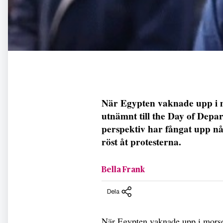
När Egypten vaknade upp i m
utnämnt till the Day of Depa
perspektiv har fångat upp nå
röst åt protesterna.
Bella Frank
Dela
När Egypten vaknade upp i morse 