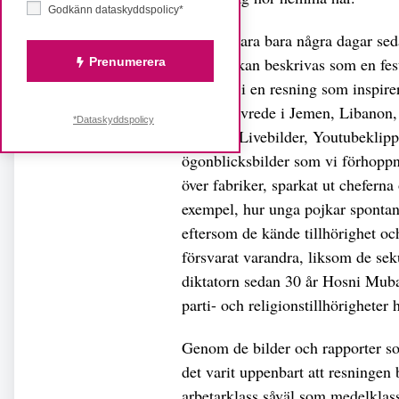
Godkänn dataskyddspolicy*
För det vara bara några dagar sed
närmast kan beskrivas som en fes
Prenumerera
förtryck, i en resning som inspir
dagar av vrede i Jemen, Libanon,
*Dataskyddspolicy
världen. Livebilder, Youtubeklipp
ögonblicksbilder som vi förhoppni
över fabriker, sparkat ut chefern
exempel, hur unga pojkar spontant
eftersom de kände tillhörighet och
försvarat varandra, liksom de seku
diktatorn sedan 30 år Hosni Mubar
parti- och religionstillhörighete
Genom de bilder och rapporter so
det varit uppenbart att resningen 
arbetarklass såväl som medelklass