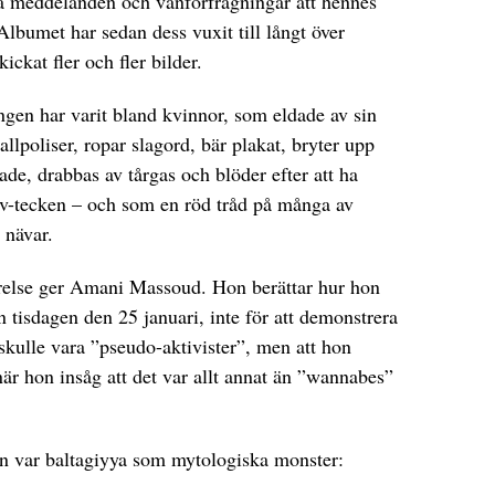
a meddelanden och vänförfrågningar att hennes
bumet har sedan dess vuxit till långt över
ickat fler och fler bilder.
ngen har varit bland kvinnor, som eldade av sin
allpoliser, ropar slagord, bär plakat, bryter upp
ade, drabbas av tårgas och blöder efter att ha
 v-tecken – och som en röd tråd på många av
 nävar.
relse ger Amani Massoud. Hon berättar hur hon
n tisdagen den 25 januari, inte för att demonstrera
kulle vara ”pseudo-aktivister”, men att hon
när hon insåg att det var allt annat än ”wannabes”
n var baltagiyya som mytologiska monster: