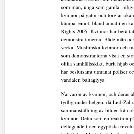
som män, unga som gamla, religiö
kvinnor på gator och torg är ökä
kämpat emot, bland annat i en k
Rights 2005. Kvinnor har berättat
demonstrationerna. Både män och k
vecka. Muslimska kvinnor och män
som demonstranterna visat en sto
olika samhällsskikt, burit hijab 
har beslutsamt utmanat poliser o
vandaler, baltagiyya.
Närvaron av kvinnor, och deras akt
tydlig under helgen, då Leil-Zah
sammanställning av bilder från ol
kvinnor. Detta som en reaktion på 
deltagande i den egyptiska revol