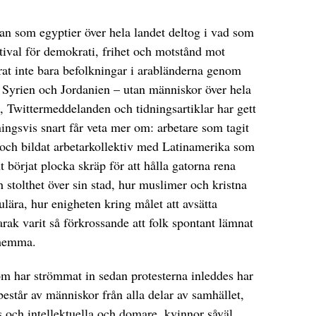
an som egyptier över hela landet deltog i vad som
tival för demokrati, frihet och motstånd mot
erat inte bara befolkningar i arabländerna genom
 Syrien och Jordanien – utan människor över hela
, Twittermeddelanden och tidningsartiklar har gett
ngsvis snart får veta mer om: arbetare som tagit
a och bildat arbetarkollektiv med Latinamerika som
 börjat plocka skräp för att hålla gatorna rena
 stolthet över sin stad, hur muslimer och kristna
lära, hur enigheten kring målet att avsätta
ak varit så förkrossande att folk spontant lämnat
r hemma.
m har strömmat in sedan protesterna inleddes har
består av människor från alla delar av samhället,
 och intellektuella och domare, kvinnor såväl