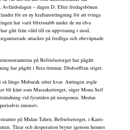
e, Avfärdsdagen – dagen D. Efter fredagsbönen
landet för en ny kraftansträngning för att tvinga
ingen har varit blixtsnabb under de nu elva
har gått från våld till en uppvisning i mod,
l organiserade attacker på fredliga och obeväpnade
emonstranterna på Befrielsetorget har pågått
ning har pågått i flera timmar. Dödssiffran stiger.
t så länge Mubarak sitter kvar. Antingen avgår
get bli känt som Massakertorget, säger Mona Seif
rektsändning vid fyratiden på morgonen. Medan
periodvis intensiv.
ranter på Midan Tahrir, Befrielsetorget, i Kairo
atten. Tårar och desperation bryter igenom hennes