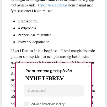
mot asylsökande.
Tribunalen gestaltas
konstnärligt med
fyra sessioner i Kulturhuset:
Gränskontroll
Asylprocess
Papperslösa migranter
Förvar & deportation
Läget i Europa är inte begränsat till små marginaliserade
grupper som sprider hat och gömmer sig bakom sina
apatiska masker och licenserade vapen. Det handlar om
brott mot de grundläggande värderingar som Europa
Prenumerera gratis på vårt
säger sig försvara. För att hålla sig kvar vid makten
NYHETSBREV
används ”flyktingpolitiken” av en rad etablerade
politiska partier och statsmän och statskvinnor i samma
utsträckning som de främlingsfientliga krafterna, fast via
större forum och med verkställande position. Med detta
uppmuntrar den etablerade politiska makten våldet mot
Godkänn dataskyddspolicy*