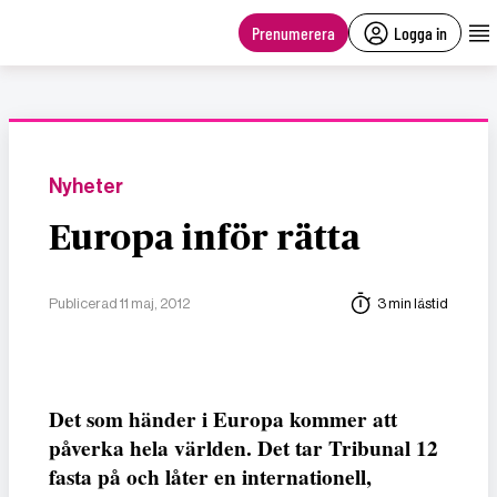
main
content
Prenumerera
Logga in
Nyheter
Europa inför rätta
Publicerad 11 maj, 2012
3 min lästid
Det som händer i Europa kommer att
påverka hela världen. Det tar Tribunal 12
fasta på och låter en internationell,