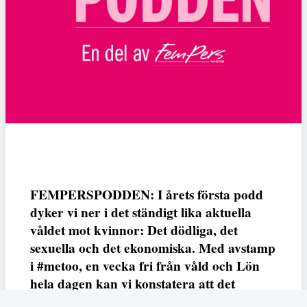
FEMPERSPODDEN: I årets första podd
dyker vi ner i det ständigt lika aktuella
våldet mot kvinnor: Det dödliga, det
sexuella och det ekonomiska. Med avstamp
i #metoo, en vecka fri från våld och Lön
hela dagen kan vi konstatera att det
varken saknas kunskap, data eller behov.