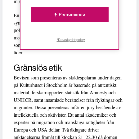
migranter och flyktingar i samhället.
En primitiv historisk global inställning legitimerar
Prenumerera
syndabockstänkandet som räddning i kristider. Den
politiska eliten i Europa är dock, med facit i hand,
medveten om att metoden snabbt omvandlas till kriser
*Dataskyddspolicy
som skördar liv. Tribunal 12 är en varning inför dessa
tider.
Gränslös etik
Bevisen som presenteras av skådespelarna under dagen
på Kulturhuset i Stockholm är baserade på autentiskt
material, forskarrapporter, statistik från Amnesty och
UNHCR, samt insamlade berättelser från flyktingar och
migranter. Dessa presenteras inför en jury bestående av
intellektuella och aktivister. Ett antal akademiker och
experter på migration och mänskliga rättigheter från
Europa och USA deltar. Två åklagare driver
anklagelserna framåt till klockan 21–22.30 då domen