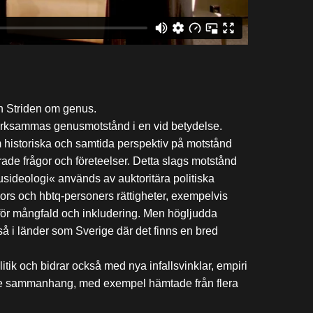
 Striden om genus.
ärksammas genusmotstånd i en vid betydelse.
am historiska och samtida perspektiv på motstånd
de frågor och företeelser. Detta slags motstånd
nusideologi« används av auktoritära politiska
ors och hbtq-personers rättigheter, exempelvis
 för mångfald och inkludering. Men högljudda
så i länder som Sverige där det finns en bred
tik och bidrar också med nya infallsvinklar, empiri
örre sammanhang, med exempel hämtade från flera