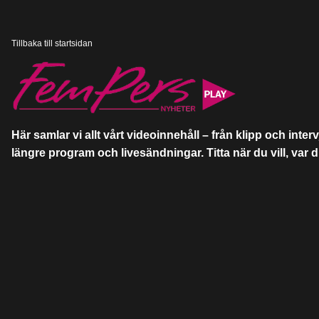
Skip
to
main
content
Tillbaka till startsidan
Här samlar vi allt vårt videoinnehåll – från klipp och intervj
längre program och livesändningar. Titta när du vill, var du