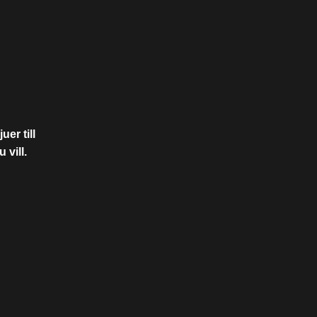
uer till
 vill.