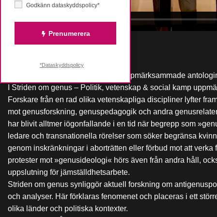
Godkänn dataskyddspolicy*
Prenumerera
#Femtalk
Publicerad
25 oktober 2025
*Dataskyddspolicy
Samtal med redaktörerna bakom uppmärksammade antologin
I Striden om genus – Politik, vetenskap & social kamp uppm
Forskare från en rad olika vetenskapliga discipliner lyfter fr
mot genusforskning, genuspedagogik och andra genusrelatera
har blivit alltmer iögonfallande i en tid när begrepp som »ge
ledare och transnationella rörelser som söker begränsa kvinn
genom inskränkningar i aborträtten eller förbud mot att verka
protester mot »genusideologi« hörs även från andra håll, ock
uppslutning för jämställdhetsarbete.
Striden om genus synliggör aktuell forskning om antigenuspoli
och analyser. Här förklaras fenomenet och placeras i ett st
olika länder och politiska kontexter.