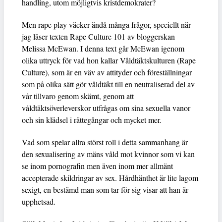
handling, utom möjligtvis kristdemokrater?
Men rape play väcker ändå många frågor, speciellt när
jag läser texten Rape Culture 101 av bloggerskan
Melissa McEwan. I denna text går McEwan igenom
olika uttryck för vad hon kallar Våldtäktskulturen (Rape
Culture), som är en väv av attityder och föreställningar
som på olika sätt gör våldtäkt till en neutraliserad del av
vår tillvaro genom skämt, genom att
våldtäktsöverleverskor utfrågas om sina sexuella vanor
och sin klädsel i rättegångar och mycket mer.
Vad som spelar allra störst roll i detta sammanhang är
den sexualisering av mäns våld mot kvinnor som vi kan
se inom pornografin men även inom mer allmänt
accepterade skildringar av sex. Hårdhänthet är lite lagom
sexigt, en bestämd man som tar för sig visar att han är
upphetsad.