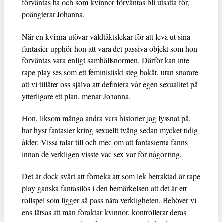
förväntas ha och som kvinnor förväntas bli utsatta för,
poängterar Johanna.
När en kvinna utövar våldtäktslekar för att leva ut sina
fantasier upphör hon att vara det passiva objekt som hon
förväntas vara enligt samhällsnormen. Därför kan inte
rape play ses som ett feministiskt steg bakåt, utan snarare
att vi tillåter oss själva att definiera vår egen sexualitet på
ytterligare ett plan, menar Johanna.
Hon, liksom många andra vars historier jag lyssnat på,
har hyst fantasier kring sexuellt tvång sedan mycket tidig
ålder. Vissa talar till och med om att fantasierna fanns
innan de verkligen visste vad sex var för någonting.
Det är dock svårt att förneka att som lek betraktad är rape
play ganska fantasilös i den bemärkelsen att det är ett
rollspel som ligger så pass nära verkligheten. Behöver vi
ens låtsas att män föraktar kvinnor, kontrollerar deras