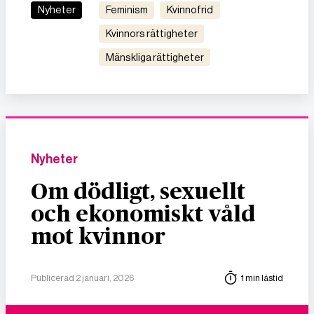
Nyheter
feminism
kvinnofrid
kvinnors rättigheter
mänskliga rättigheter
Nyheter
Om dödligt, sexuellt
och ekonomiskt våld
mot kvinnor
Publicerad 2 januari, 2026
1 min lästid