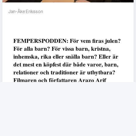
Jan-Åke Eriksson
FEMPERSPODDEN: För vem firas julen?
För alla barn? För vissa barn, kristna,
inhemska, rika eller snälla barn? Eller är
det mest en köpfest där både varor, barn,
relationer och traditioner är utbytbara?
Filmaren och författaren Arazo Arif
adresserar samtliga frågor i den första
svenska julfilmen ur ett migrantperspektiv
– En juldröm – som hade premiär i SVT
23 december.
Fempers
Fempers evenemang