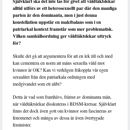
Självklart ska det inte tas för givet att våldtäktslekar
alltid utförs av ett heterosexuellt par där den manliga
parten är den dominanta, men i just denna
konstellation uppstår en maktbalans som i en
patriarkal kontext framstår som mer problematisk.
Vilken samhällsordning ger våldtäktslekar uttryck
för?
Skulle det gå att argumentera för att en lek till och med
kan cementera en norm att mäns sexuella våld mot
kvinnor är OK? Kan vi verkligen frikoppla vår egen
sexualitet från den patriarkala ordningen med
medgivandet som ett alibi?
Detta är vad som framhävs, främst av dominanta män,
när våldtäktslekar disskuteras i BDSM-kretsar. Självklart
finns det dock även gott om kvinnor som fascineras av
fenomenet och många av dessa är även övertygade
feminister.