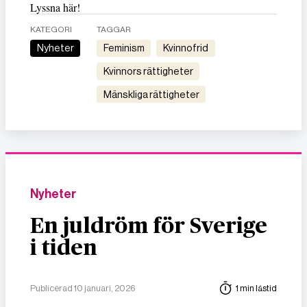
Lyssna här!
KATEGORI
TAGGAR
Nyheter
feminism
kvinnofrid
kvinnors rättigheter
mänskliga rättigheter
Nyheter
En juldröm för Sverige
i tiden
Publicerad 10 januari, 2026
1 min lästid