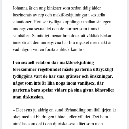
Johanna är en ung kinkster som sedan tidig ålder
fascinerats av rep och maktförskjutningar i sexuella
situationer. Hon ser tydliga kopplingar mellan sin egen
undergivna sexualitet och de normer som finns i
samhället. Samtidigt menar hon dock att våldtäktslekar
innebär att den undergivna har bra mycket mer makt än
vad någon vid en första anblick kan tro.
I en sexuell relation där maktförskjutning
förekommer regelbundet måste parterna uttryckligt
tydliggöra vart de har sina gränser och önskningar,
något som inte är lika noga inom vaniljsex, där
parterna bara spelar vidare på sina givna könsroller
utan diskussion.
– Det syns ju aldrig en sund förhandling om ifall tjejen är
okej med att bli dragen i håret, eller vill det. Det bara
utmålas som del i den djuriska sexualitet som män