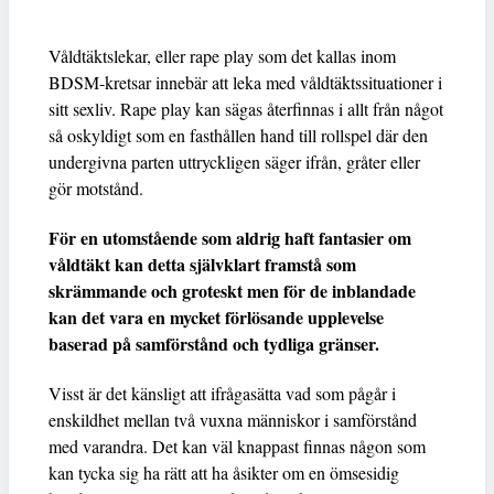
Våldtäktslekar, eller rape play som det kallas inom
BDSM-kretsar innebär att leka med våldtäktssituationer i
sitt sexliv. Rape play kan sägas återfinnas i allt från något
så oskyldigt som en fasthållen hand till rollspel där den
undergivna parten uttryckligen säger ifrån, gråter eller
gör motstånd.
För en utomstående som aldrig haft fantasier om
våldtäkt kan detta självklart framstå som
skrämmande och groteskt men för de inblandade
kan det vara en mycket förlösande upplevelse
baserad på samförstånd och tydliga gränser.
Visst är det känsligt att ifrågasätta vad som pågår i
enskildhet mellan två vuxna människor i samförstånd
med varandra. Det kan väl knappast finnas någon som
kan tycka sig ha rätt att ha åsikter om en ömsesidig