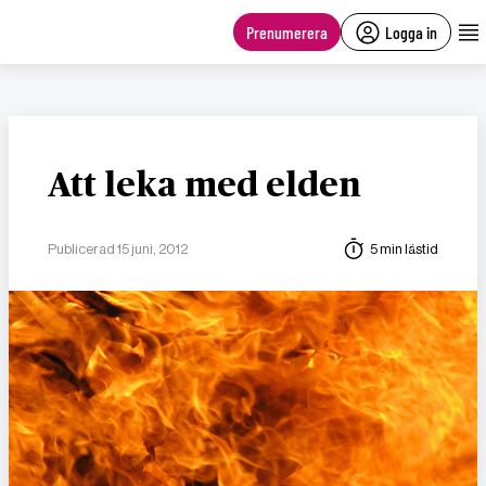
main
content
Prenumerera
Logga in
Att leka med elden
Publicerad 15 juni, 2012
5 min lästid