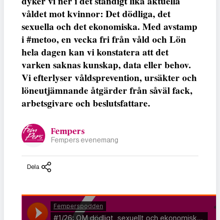
dyker vi ner i det ständigt lika aktuella
våldet mot kvinnor: Det dödliga, det
sexuella och det ekonomiska. Med avstamp
i #metoo, en vecka fri från våld och Lön
hela dagen kan vi konstatera att det
varken saknas kunskap, data eller behov.
Vi efterlyser våldsprevention, ursäkter och
löneutjämnande åtgärder från såväl fack,
arbetsgivare och beslutsfattare.
Fempers
Fempers evenemang
Dela