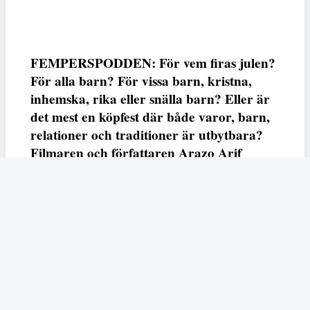
FEMPERSPODDEN: För vem firas julen?
För alla barn? För vissa barn, kristna,
inhemska, rika eller snälla barn? Eller är
det mest en köpfest där både varor, barn,
relationer och traditioner är utbytbara?
Filmaren och författaren Arazo Arif
adresserar samtliga frågor i den första
svenska julfilmen ur ett migrantperspektiv
– En juldröm – som hade premiär i SVT
23 december.
Fempers
Fempers evenemang