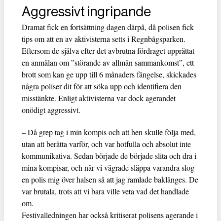
Aggressivt ingripande
Dramat fick en fortsättning dagen därpå, då polisen fick
tips om att en av aktivisterna setts i Regnbågsparken.
Eftersom de själva efter det avbrutna fördraget upprättat
en anmälan om ”störande av allmän sammankomst”, ett
brott som kan ge upp till 6 månaders fängelse, skickades
några poliser dit för att söka upp och identifiera den
misstänkte. Enligt aktivisterna var dock agerandet
onödigt aggressivt.
– Då grep tag i min kompis och att hen skulle följa med,
utan att berätta varför, och var hotfulla och absolut inte
kommunikativa. Sedan började de började slita och dra i
mina kompisar, och när vi vägrade släppa varandra slog
en polis mig över halsen så att jag ramlade baklänges. De
var brutala, trots att vi bara ville veta vad det handlade
om.
Festivalledningen har också kritiserat polisens agerande i