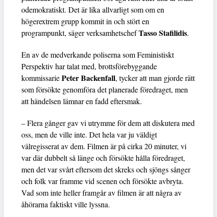
odemokratiskt. Det är lika allvarligt som om en
högerextrem grupp kommit in och stört en
Tasso Stafilidis
programpunkt, säger verksamhetschef
.
En av de medverkande poliserna som Feministiskt
Perspektiv har talat med, brottsförebyggande
Peter Backenfall
kommissarie
, tycker att man gjorde rätt
som försökte genomföra det planerade föredraget, men
att händelsen lämnar en fadd eftersmak.
– Flera gånger gav vi utrymme för dem att diskutera med
oss, men de ville inte. Det hela var ju väldigt
välregisserat av dem. Filmen är på cirka 20 minuter, vi
var där dubbelt så länge och försökte hålla föredraget,
men det var svårt eftersom det skreks och sjöngs sånger
och folk var framme vid scenen och försökte avbryta.
Vad som inte heller framgår av filmen är att några av
åhörarna faktiskt ville lyssna.