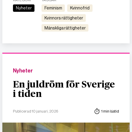
Nyheter
feminism
kvinnofrid
kvinnors rättigheter
mänskliga rättigheter
Nyheter
En juldröm för Sverige
i tiden
Publicerad 10 januari, 2026
1 min lästid