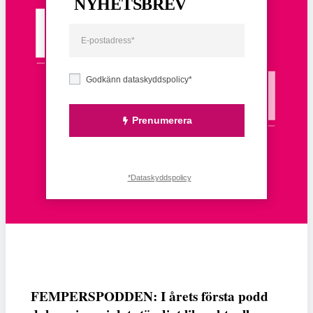
NYHETSBREV
Godkänn dataskyddspolicy*
Prenumerera
*Dataskyddspolicy
FEMPERSPODDEN: I årets första podd