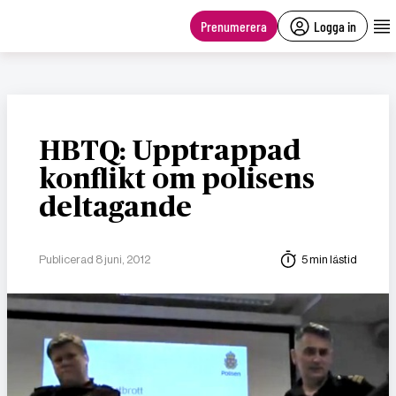
main
content
Prenumerera
Logga in
HBTQ: Upptrappad
konflikt om polisens
deltagande
Publicerad 8 juni, 2012
5 min lästid