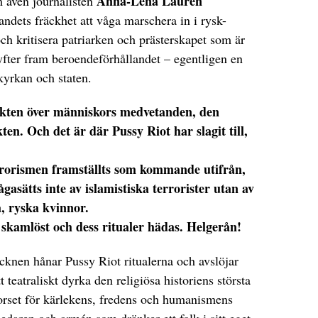
Anna-Lena Laurén
m även journalisten
bandets fräckhet att våga marschera in i rysk-
och kritisera patriarken och prästerskapet som är
lyfter fram beroendeförhållandet – egentligen en
yrkan och staten.
akten över människors medvetanden, den
en. Och det är där Pussy Riot har slagit till,
rrorismen framställts som kommande utifrån,
asätts inte av islamistiska terrorister utan av
a, ryska kvinnor.
 skamlöst och dess ritualer hädas. Helgerån!
knen hånar Pussy Riot ritualerna och avslöjar
 teatraliskt dyrka den religiösa historiens största
korset för kärlekens, fredens och humanismens