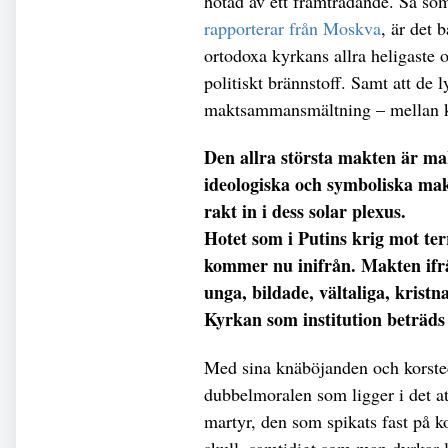
hotad av ett framträdande. Så so
rapporterar från Moskva
, är det 
ortodoxa kyrkans allra heligaste 
politiskt brännstoff. Samt att de 
maktsammansmältning – mellan k
Den allra största makten är m
ideologiska och symboliska makt
rakt in i dess solar plexus.
Hotet som i Putins krig mot te
kommer nu inifrån. Makten ifråg
unga, bildade, vältaliga, kristn
Kyrkan som institution beträds
Med sina knäböjanden och korstec
dubbelmoralen som ligger i det att
martyr, den som spikats fast på 