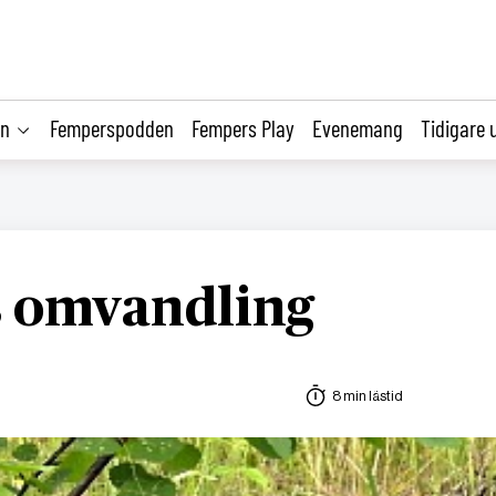
on
Femperspodden
Fempers Play
Evenemang
Tidigare 
 omvandling
8 min lästid