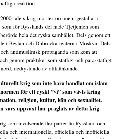
häftiga reaktion.
2000-talets krig mot terrorismen, gestaltat i
”, som för Rysslands del hade Tjetjenien som
berörde hela det ryska samhället. Dels genom ett
 de i Beslan och Dubrovka-teatern i Moskva. Dels
sk och antimuslimsk propaganda som kom att
 och genom praktiker som statligt och para-statligt
nmord, nedtystande av oliktänkande.
kulturellt krig som inte bara handlat om islam
 normen för ett ryskt ”vi” som vävts kring
ation, religion, kultur, kön och sexualitet.
on vars uppväxt har präglats av detta krig.
krig som involverade fler parter än Ryssland och
la och internationella, officiella och inofficiella