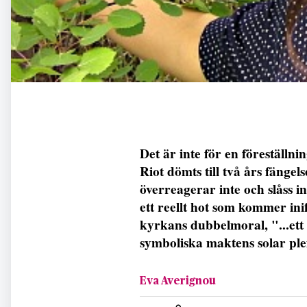
Det är inte för en föreställn
Riot dömts till två års fänge
överreagerar inte och slåss i
ett reellt hot som kommer inif
kyrkans dubbelmoral, "...ett 
symboliska maktens solar ple
Eva Averignou