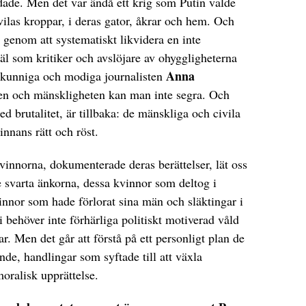
ndade. Men det var ändå ett krig som Putin valde
civilas kroppar, i deras gator, åkrar och hem. Och
, genom att systematiskt likvidera en inte
äl som kritiker och avslöjare av ohyggligheterna
Anna
kunniga och modiga journalisten
en och mänskligheten kan man inte segra. Och
 brutalitet, är tillbaka: de mänskliga och civila
innans rätt och röst.
innorna, dokumenterade deras berättelser, lät oss
e svarta änkorna, dessa kvinnor som deltog i
kvinnor som hade förlorat sina män och släktingar i
i behöver inte förhärliga politiskt motiverad våld
ar. Men det går att förstå på ett personligt plan de
de, handlingar som syftade till att växla
oralisk upprättelse.