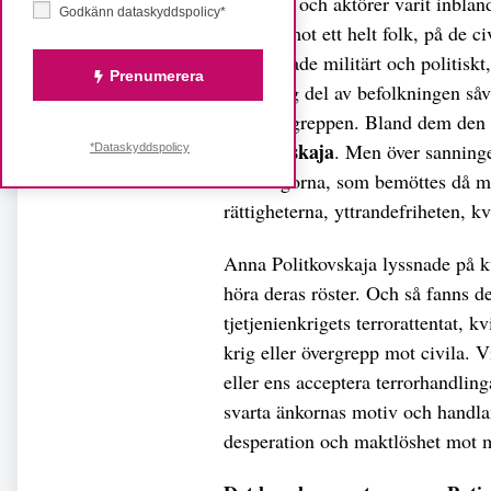
intressen och aktörer varit inbla
Godkänn dataskyddspolicy*
att föra mot ett helt folk, på de 
han segrade militärt och politiskt
Prenumerera
oansenlig del av befolkningen såv
och övergreppen. Bland dem den 
Politkovskaja
. Men över sanning
*Dataskyddspolicy
kärnfrågorna, som bemöttes då med
rättigheterna, yttrandefriheten, kv
Anna Politkovskaja lyssnade på kv
höra deras röster. Och så fanns d
tjetjenienkrigets terrorattentat, 
krig eller övergrepp mot civila. V
eller ens acceptera terrorhandling
svarta änkornas motiv och handlan
desperation och maktlöshet mot m