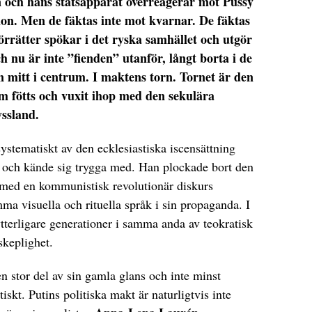
 och hans statsapparat överreagerar mot Pussy
tion. Men de fäktas inte mot kvarnar. De fäktas
örrätter spökar i det ryska samhället och utgör
 nu är inte ”fienden” utanför, långt borta i de
 mitt i centrum. I maktens torn. Tornet är den
om fötts och vuxit ihop med den sekulära
yssland.
ystematiskt av den ecklesiastiska iscensättning
d och kände sig trygga med. Han plockade bort den
n med en kommunistisk revolutionär diskurs
a visuella och rituella språk i sin propaganda. I
tterligare generationer i samma anda av teokratisk
skeplighet.
 en stor del av sin gamla glans och inte minst
skt. Putins politiska makt är naturligtvis inte