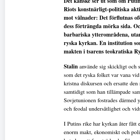
Det kanske ser ut som om Putin
Riots konstnärligt-politiska ak
mot vålnader: Det förflutnas of
dess förträngda mörka sida. Och
barbariska ytterområdena, utan
ryska kyrkan. En institution s
makten i tsarens teokratiska R
Stalin
använde sig skickligt och s
som det ryska folket var vana vi
kristna diskursen och ersatte de
samtidigt som han tillämpade samm
Sovjetunionen fostrades därmed y
och feodal undersåtlighet och vid
I Putins rike har kyrkan åter fått
enorm makt, ekonomiskt och politi