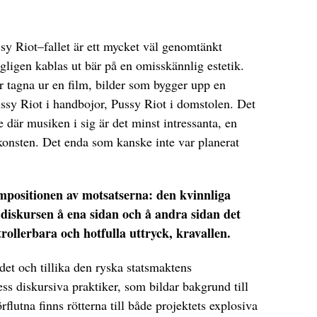
sy Riot–fallet är ett mycket väl genomtänkt
agligen kablas ut bär på en omisskännlig estetik.
er tagna ur en film, bilder som bygger upp en
Pussy Riot i handbojor, Pussy Riot i domstolen. Det
e där musiken i sig är det minst intressanta, en
konsten. Det enda som kanske inte var planerat
mpositionen av motsatserna: den kvinnliga
 diskursen å ena sidan och å andra sidan det
ntrollerbara och hotfulla uttryck, kravallen.
det och tillika den ryska statsmaktens
ss diskursiva praktiker, som bildar bakgrund till
örflutna finns rötterna till både projektets explosiva