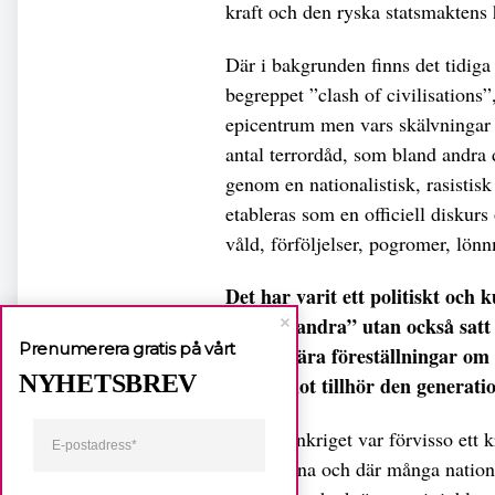
kraft och den ryska statsmaktens 
Där i bakgrunden finns det tidiga 
begreppet ”clash of civilisations
epicentrum men vars skälvningar 
antal terrordåd, som bland andra
genom en nationalistisk, rasisti
etableras som en officiell diskurs
våld, förföljelser, pogromer, lön
Det har varit ett politiskt och 
och ”de andra” utan också satt
Prenumerera gratis på vårt
reaktionära föreställningar om n
NYHETSBREV
Pussy Riot tillhör den generati
Tjetjenienkriget var förvisso ett 
Tjetjenerna och där många nationel