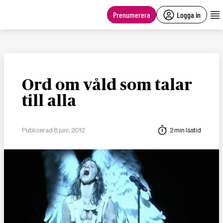
main
content
Prenumerera
Logga in
Ord om våld som talar
till alla
Publicerad 8 juni, 2012
2 min lästid