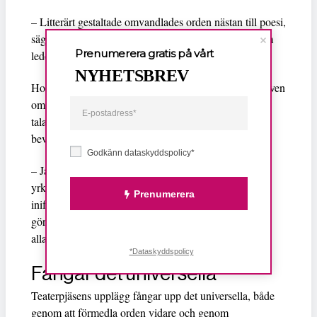
– Litterärt gestaltade omvandlades orden nästan till poesi,
Katarina Wennstam
säger Éléonore Mercier till
, som
Prenumerera gratis på vårt
leder samtalet.
NYHETSBREV
Hon framhåller att våldet mot kvinnor är universellt, även
om det kan ske på olika sätt i olika kontexter. När hon
talar med människor i olika länder om boken får hon
bevis för den uppfattningen.
Godkänn dataskyddspolicy*
– Jag valde att inte nämna stad, land, socialgrupp eller
yrke så att det blir meningar och fraser som kommer
Prenumerera
inifrån, helt intuitiva. Jag känner att det inte var fel att
göra så. Det här är universellt, det är ord som talar till
alla.
*Dataskyddspolicy
Fångar det universella
Teaterpjäsens upplägg fångar upp det universella, både
genom att förmedla orden vidare och genom