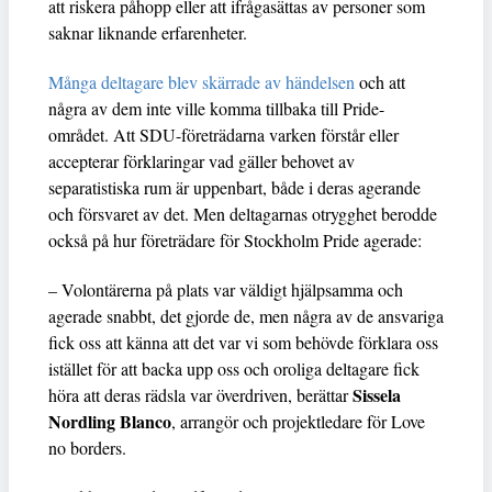
att riskera påhopp eller att ifrågasättas av personer som
saknar liknande erfarenheter.
Många deltagare blev skärrade av händelsen
och att
några av dem inte ville komma tillbaka till Pride-
området. Att SDU-företrädarna varken förstår eller
accepterar förklaringar vad gäller behovet av
separatistiska rum är uppenbart, både i deras agerande
och försvaret av det. Men deltagarnas otrygghet berodde
också på hur företrädare för Stockholm Pride agerade:
– Volontärerna på plats var väldigt hjälpsamma och
agerade snabbt, det gjorde de, men några av de ansvariga
fick oss att känna att det var vi som behövde förklara oss
istället för att backa upp oss och oroliga deltagare fick
Sissela
höra att deras rädsla var överdriven, berättar
Nordling Blanco
, arrangör och projektledare för Love
no borders.