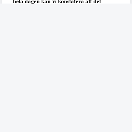
hela dagen kan vi konstatera att det
varken saknas kunskap, data eller behov.
Vi efterlyser våldsprevention, ursäkter och
löneutjämnande åtgärder från såväl fack,
arbetsgivare och beslutsfattare.
Fempers
Fempers evenemang
Dela