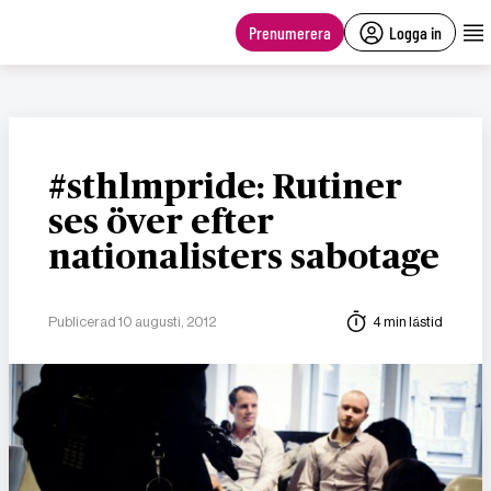
main
content
Prenumerera
Logga in
#sthlmpride: Rutiner
ses över efter
nationalisters sabotage
Publicerad 10 augusti, 2012
4 min lästid