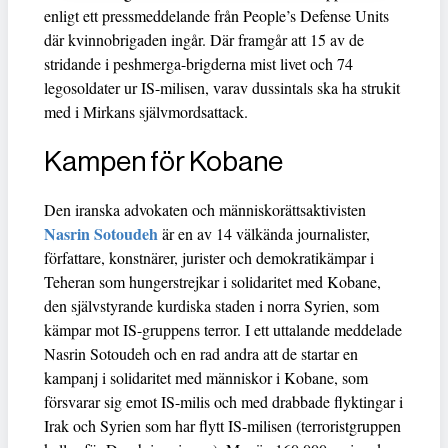
enligt ett pressmeddelande från People’s Defense Units
där kvinnobrigaden ingår. Där framgår att 15 av de
stridande i peshmerga-brigderna mist livet och 74
legosoldater ur IS-milisen, varav dussintals ska ha strukit
med i Mirkans självmordsattack.
Kampen för Kobane
Den iranska advokaten och människorättsaktivisten
Nasrin Sotoudeh
är en av 14 välkända journalister,
författare, konstnärer, jurister och demokratikämpar i
Teheran som hungerstrejkar i solidaritet med Kobane,
den självstyrande kurdiska staden i norra Syrien, som
kämpar mot IS-gruppens terror. I ett uttalande meddelade
Nasrin Sotoudeh och en rad andra att de startar en
kampanj i solidaritet med människor i Kobane, som
försvarar sig emot IS-milis och med drabbade flyktingar i
Irak och Syrien som har flytt IS-milisen (terroristgruppen