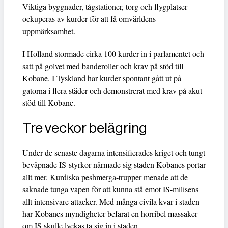
Viktiga byggnader, tågstationer, torg och flygplatser
ockuperas av kurder för att få omvärldens
uppmärksamhet.
I Holland stormade cirka 100 kurder in i parlamentet och
satt på golvet med banderoller och krav på stöd till
Kobane. I Tyskland har kurder spontant gått ut på
gatorna i flera städer och demonstrerat med krav på akut
stöd till Kobane.
Tre veckor belägring
Under de senaste dagarna intensifierades kriget och tungt
beväpnade IS-styrkor närmade sig staden Kobanes portar
allt mer. Kurdiska peshmerga-trupper menade att de
saknade tunga vapen för att kunna stå emot IS-milisens
allt intensivare attacker. Med många civila kvar i staden
har Kobanes myndigheter befarat en horribel massaker
om IS skulle lyckas ta sig in i staden.