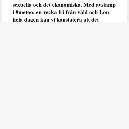
sexuella och det ekonomiska. Med avstamp
i #metoo, en vecka fri från våld och Lön
hela dagen kan vi konstatera att det
varken saknas kunskap, data eller behov.
Vi efterlyser våldsprevention, ursäkter och
löneutjämnande åtgärder från såväl fack,
arbetsgivare och beslutsfattare.
Fempers
Fempers evenemang
Dela