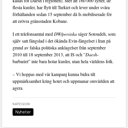
kallas för Daesh i regionen). Mer än 160 000 syrier, de
flesta kurder, har flytt till Turkiet och lever under svåra
förhållanden sedan 15 september då Is mobiliserade för
att erövra gränsstaden Kobane.
I ett telefonsamtal med
DW/persiska
säger Sotoudeh, som
själv satt fängslad i det ökända Evin-fängelset i Iran på
grund av falska politiska anklagelser från september
2010 till 18 september 2013, att IS och ”
Daesh
-
barbariet” inte bara hotar kurder, utan hela världens folk.
– Vi hoppas med vår kampanj kunna bidra till
uppmärksamhet kring hotet och uppmanar omvärlden att
agera.
KATEGORI
Nyheter