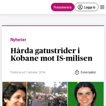
main
content
Prenumerera
Logga in
Nyheter
Hårda gatustrider i
Kobane mot IS-milisen
Publicerad 7 oktober, 2014
3 min lästid