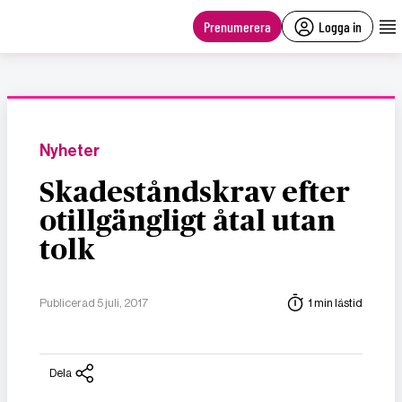
main
content
Prenumerera
Logga in
Nyheter
Skadeståndskrav efter
otillgängligt åtal utan
tolk
Publicerad 5 juli, 2017
1 min lästid
Dela