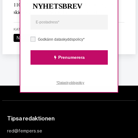
110 000 kronor i ersättning. När skadeståndsbegäran
NYHETSBREV
skickas in har mannen redan avtjänat sitt straff.
KATEGORI
Nyheter
Godkänn dataskyddspolicy*
Prenumerera
*Dataskyddspolicy
Tipsa redaktionen
red@fempers.se