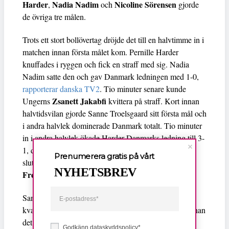
Harder
Nadia Nadim
Nicoline Sörensen
,
och
gjorde
de övriga tre målen.
Trots ett stort bollövertag dröjde det till en halvtimme in i
matchen innan första målet kom. Pernille Harder
knuffades i ryggen och fick en straff med sig. Nadia
Nadim satte den och gav Danmark ledningen med 1-0,
rapporterar danska TV2
. Tio minuter senare kunde
Zsanett Jakabfi
Ungerns
kvittera på straff. Kort innan
halvtidsvilan gjorde Sanne Troelsgaard sitt första mål och
i andra halvlek dominerade Danmark totalt. Tio minuter
in i andra halvlek ökade Harder Danmarks ledning till 3-
1, därefter gjorde Troelsgaard 4-1 och sedan 5-1 och
Prenumerera gratis på vårt
slutligen lade Nicoline Sörensen, efter inlägg av
NYHETSBREV
Frederikke Thögersen
, in 6-1.
Samma kväll spelade också Sverige sin första VM-
kvalmatch och Sverige dominerade men det dröjde innan
Lina Hurtig
det första målet kom.
gjorde 1-0 efter en
Godkänn dataskyddspolicy*