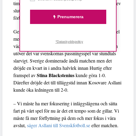
Kosovare Asllani
timmes spel, och
gjorde 2-0. Det blev
slutresultatet i matchen som var den första under nya
Peter Gerhardsson
Prenumerera
förbundskaptenen
.
Gerhardsson har betonat att han vill ha ett offensivt spel
med svensk bollkontroll. Spelet försvårades av
*Dataskyddspolicy
väderleken – det ösregnade och planen var lerig – men
utöver det var svenskornas passningsspel var stundtals
slarvigt. Sverige dominerade ändå matchen men det
dröjde en kvart in i andra halvlek innan Hurtig efter
Stina Blackstenius
framspel av
kunde göra 1-0.
Därefter dröjde det till tilläggstid innan Kosovare Asllani
kunde öka ledningen till 2-0.
– Vi måste ha mer fokusering i inläggslägena och sätta
fart på vårt spel för nu är det ett tempo som de gillar. Vi
måste få mer förflyttning på dem och mer fokus i våra
avslut,
säger Asllani till Svenskfotboll.se
efter matchen.