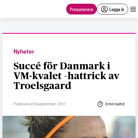
main
content
Prenumerera
Logga in
Nyheter
Succé för Danmark i
VM-kvalet –hattrick av
Troelsgaard
Publicerad 19 september, 2017
3 min lästid