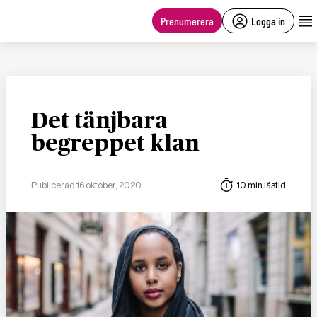
main
content
Prenumerera
Logga in
Det tänjbara
begreppet klan
Publicerad 16 oktober, 2020
10 min lästid