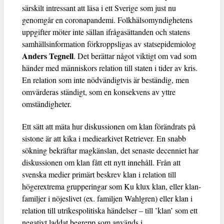
särskilt intressant att läsa i ett Sverige som just nu
genomgår en coronapandemi. Folkhälsomyndighetens
uppgifter möter inte sällan ifrågasättanden och statens
samhällsinformation förkroppsligas av statsepidemiolog
Anders Tegnell
. Det berättar något viktigt om vad som
händer med människors relation till staten i tider av kris.
En relation som inte nödvändigtvis är beständig, men
omvärderas ständigt, som en konsekvens av yttre
omständigheter.
Ett sätt att mäta hur diskussionen om klan förändrats på
sistone är att kika i mediearkivet Retriever. En snabb
sökning bekräftar magkänslan, det senaste decenniet har
diskussionen om klan fått ett nytt innehåll. Från att
svenska medier primärt beskrev klan i relation till
högerextrema grupperingar som Ku klux klan, eller klan-
familjer i nöjeslivet (ex. familjen Wahlgren) eller klan i
relation till utrikespolitiska händelser – till ’klan’ som ett
negativt laddat begrepp som används i