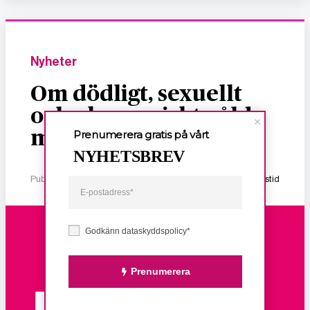
Nyheter
Om dödligt, sexuellt
och ekonomiskt våld
mot kvinnor
Prenumerera gratis på vårt
NYHETSBREV
Publicerad 2 januari, 2026
1 min lästid
Godkänn dataskyddspolicy*
Prenumerera