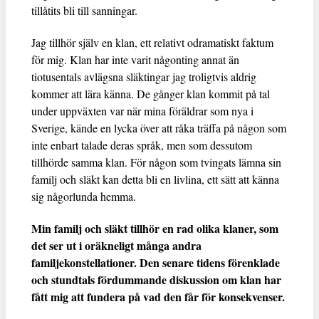
tillåtits bli till sanningar.
Jag tillhör själv en klan, ett relativt odramatiskt faktum
för mig. Klan har inte varit någonting annat än
tiotusentals avlägsna släktingar jag troligtvis aldrig
kommer att lära känna. De gånger klan kommit på tal
under uppväxten var när mina föräldrar som nya i
Sverige, kände en lycka över att råka träffa på någon som
inte enbart talade deras språk, men som dessutom
tillhörde samma klan. För någon som tvingats lämna sin
familj och släkt kan detta bli en livlina, ett sätt att känna
sig någorlunda hemma.
Min familj och släkt tillhör en rad olika klaner, som
det ser ut i oräkneligt många andra
familjekonstellationer. Den senare tidens förenklade
och stundtals fördummande diskussion om klan har
fått mig att fundera på vad den får för konsekvenser.