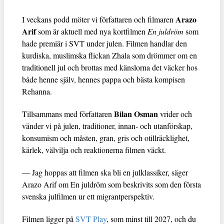
Arazo
I veckans podd möter vi författaren och filmaren
Arif
som är aktuell med nya kortfilmen
En juldröm
som
hade premiär i SVT under julen. Filmen handlar den
kurdiska, muslimska flickan Zhala som drömmer om en
traditionell jul och brottas med känslorna det väcker hos
både henne själv, hennes pappa och bästa kompisen
Rehanna.
Bilan Osman
Tillsammans med författaren
vrider och
vänder vi på julen, traditioner, innan- och utanförskap,
konsumism och måsten, gran, gris och otillräcklighet,
kärlek, välvilja och reaktionerna filmen väckt.
— Jag hoppas att filmen ska bli en julklassiker, säger
Arazo Arif om En juldröm som beskrivits som den första
svenska julfilmen ur ett migrantperspektiv.
Filmen ligger på
SVT Play
, som minst till 2027, och du