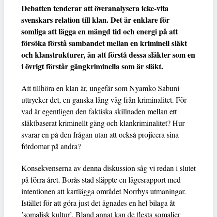
Debatten tenderar att överanalysera icke-vita
svenskars relation till klan. Det är enklare för
somliga att lägga en mängd tid och energi på att
försöka förstå sambandet mellan en kriminell släkt
och klanstrukturer, än att förstå dessa släkter som en
i övrigt förstår gängkriminella som är släkt.
Att tillhöra en klan är, ungefär som Nyamko Sabuni
uttrycker det, en ganska lång väg från kriminalitet. För
vad är egentligen den faktiska skillnaden mellan ett
släktbaserat kriminellt gäng och klankriminalitet? Hur
svarar en på den frågan utan att också projicera sina
fördomar på andra?
Konsekvenserna av denna diskussion såg vi redan i slutet
på förra året. Borås stad släppte en lägesrapport med
intentionen att kartlägga området Norrbys utmaningar.
Istället för att göra just det ägnades en hel bilaga åt
’somalisk kultur’. Bland annat kan de flesta somalier