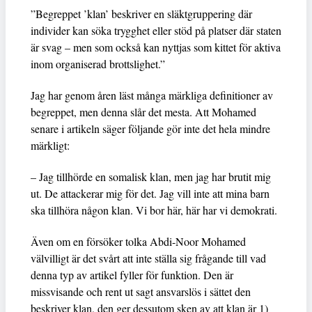
”Begreppet ’klan’ beskriver en släktgruppering där
individer kan söka trygghet eller stöd på platser där staten
är svag – men som också kan nyttjas som kittet för aktiva
inom organiserad brottslighet.”
Jag har genom åren läst många märkliga definitioner av
begreppet, men denna slår det mesta. Att Mohamed
senare i artikeln säger följande gör inte det hela mindre
märkligt:
– Jag tillhörde en somalisk klan, men jag har brutit mig
ut. De attackerar mig för det. Jag vill inte att mina barn
ska tillhöra någon klan. Vi bor här, här har vi demokrati.
Även om en försöker tolka Abdi-Noor Mohamed
välvilligt är det svårt att inte ställa sig frågande till vad
denna typ av artikel fyller för funktion. Den är
missvisande och rent ut sagt ansvarslös i sättet den
beskriver klan, den ger dessutom sken av att klan är 1)