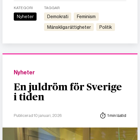
KATEGORI
TAGGAR
Nyheter
demokrati
feminism
mänskliga rättigheter
politik
Nyheter
En juldröm för Sverige
i tiden
Publicerad 10 januari, 2026
1 min lästid