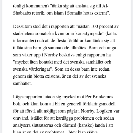
(enligt kommunen) ”tänka sig att ansluta sig till Al-
Shabaabs retorik, om islam i Somalia hotas externt”.
Dessutom stod det i rapporten att ”nästan 100 procent av
stadsdelens somaliska kvinnor är könsstympade” (källa:
informanter) och att de flesta föräldrar kan tänka sig att
tillåta sina barn gå samma öde tillmötes. Barn och unga
som växer upp i Norrby beskrivs enligt rapporten ha
”mycket liten kontakt med det svenska samhället och
svenska värderingar”. Som att dessa barn inte redan,
genom sin blotta existens, är en del av det svenska
samhället.
Lägesrapporten lutade sig mycket mot Per Brinkemos
bok, och klan kom att bli en generell förklaringsmodell
för att förstå allt möjligt som pågår i Norrby. Logiken var
omvänd, istället för att kartlägga problemen och sedan
analysera slutsatserna och därmed (kanske) landa i att
klan är en del av problemet – blev klan själva