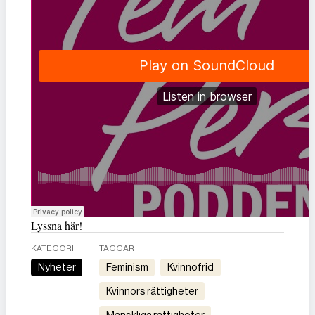
Lyssna här!
KATEGORI
TAGGAR
Nyheter
feminism
kvinnofrid
kvinnors rättigheter
mänskliga rättigheter