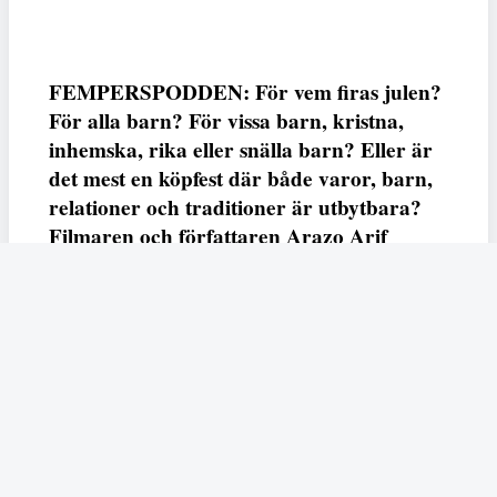
FEMPERSPODDEN: För vem firas julen?
För alla barn? För vissa barn, kristna,
inhemska, rika eller snälla barn? Eller är
det mest en köpfest där både varor, barn,
relationer och traditioner är utbytbara?
Filmaren och författaren Arazo Arif
adresserar samtliga frågor i den första
svenska julfilmen ur ett migrantperspektiv
– En juldröm – som hade premiär i SVT
23 december.
Fempers
Fempers evenemang
Dela