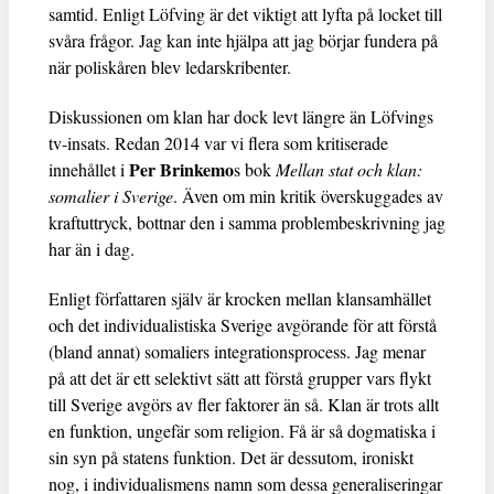
samtid. Enligt Löfving är det viktigt att lyfta på locket till
svåra frågor. Jag kan inte hjälpa att jag börjar fundera på
när poliskåren blev ledarskribenter.
Diskussionen om klan har dock levt längre än Löfvings
tv-insats. Redan 2014 var vi flera som kritiserade
Per Brinkemo
innehållet i
s bok
Mellan stat och klan:
somalier i Sverige
. Även om min kritik överskuggades av
kraftuttryck, bottnar den i samma problembeskrivning jag
har än i dag.
Enligt författaren själv är krocken mellan klansamhället
och det individualistiska Sverige avgörande för att förstå
(bland annat) somaliers integrationsprocess. Jag menar
på att det är ett selektivt sätt att förstå grupper vars flykt
till Sverige avgörs av fler faktorer än så. Klan är trots allt
en funktion, ungefär som religion. Få är så dogmatiska i
sin syn på statens funktion. Det är dessutom, ironiskt
nog, i individualismens namn som dessa generaliseringar