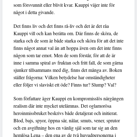
som försvunnit eller blivit kvar. Kauppi väjer inte för
något i detta givande.
Det finns liv och det finns rå-liv och det är det råa
Kauppi vill och kan berätta om. Där finns de sköra, de
starka och de som är både starka och sköra för att det inte
finns något annat val än att hoppa även om det inte finns
någon som tar emot. Men de som förstår, för att de är
inne i samma spiral av fruktan och fritt fall, de som gärna
sjunker tillsammans med dig, finns det många av. Boken
ställer frågorna: Vilken betydelse har omständigheter
eller följer vi slaviskt ett öde? Finns tur? Slump? Val?
Som författare äger Kauppi en kompromisslös närgången
realism där inte mycket utelämnas. Det oglamorösa
heroinmissbruket beskrivs både detaljerat och initierat.
Blod, bajs, spyor, öppna sår, nålar, smuts, vener, sprutor
och en avgiftning hos en vänlig själ som tar sig an den
hemlösa Lena – den ena av de två huvudpersonerna i