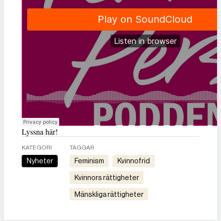
Lyssna här!
KATEGORI
TAGGAR
Nyheter
feminism
kvinnofrid
kvinnors rättigheter
mänskliga rättigheter