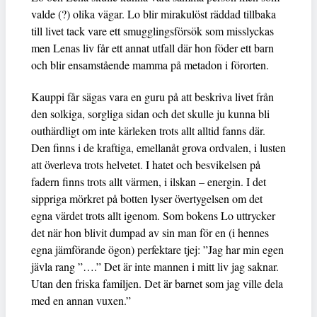
valde (?) olika vägar. Lo blir mirakulöst räddad tillbaka
till livet tack vare ett smugglingsförsök som misslyckas
men Lenas liv får ett annat utfall där hon föder ett barn
och blir ensamstående mamma på metadon i förorten.
Kauppi får sägas vara en guru på att beskriva livet från
den solkiga, sorgliga sidan och det skulle ju kunna bli
outhärdligt om inte kärleken trots allt alltid fanns där.
Den finns i de kraftiga, emellanåt grova ordvalen, i lusten
att överleva trots helvetet. I hatet och besvikelsen på
fadern finns trots allt värmen, i ilskan – energin. I det
sippriga mörkret på botten lyser övertygelsen om det
egna värdet trots allt igenom. Som bokens Lo uttrycker
det när hon blivit dumpad av sin man för en (i hennes
egna jämförande ögon) perfektare tjej: ”Jag har min egen
jävla rang ”….” Det är inte mannen i mitt liv jag saknar.
Utan den friska familjen. Det är barnet som jag ville dela
med en annan vuxen.”