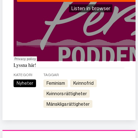
Lyssna här!
KATEGORI
TAGGAR
Nyheter
feminism
kvinnofrid
kvinnors rättigheter
mänskliga rättigheter