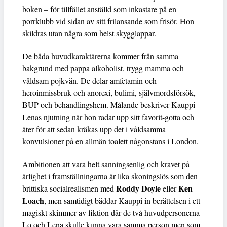
boken – för tillfället anställd som inkastare på en
porrklubb vid sidan av sitt frilansande som frisör. Hon
skildras utan några som helst skygglappar.
De båda huvudkaraktärerna kommer från samma
bakgrund med pappa alkoholist, trygg mamma och
våldsam pojkvän. De delar amfetamin och
heroinmissbruk och anorexi, bulimi, självmordsförsök,
BUP och behandlingshem. Målande beskriver Kauppi
Lenas njutning när hon radar upp sitt favorit-gotta och
äter för att sedan kräkas upp det i våldsamma
konvulsioner på en allmän toalett någonstans i London.
Ambitionen att vara helt sanningsenlig och kravet på
ärlighet i framställningarna är lika skoningslös som den
Roddy Doyle
Ken
brittiska socialrealismen med
eller
Loach
, men samtidigt bäddar Kauppi in berättelsen i ett
magiskt skimmer av fiktion där de två huvudpersonerna
Lo och Lena skulle kunna vara samma person men som