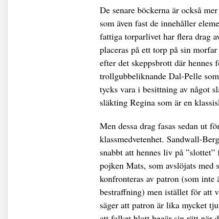
De senare böckerna är också mer r
som även fast de innehåller elemen
fattiga torparlivet har flera dra
placeras på ett torp på sin morfa
efter det skeppsbrott där hennes 
trollgubbeliknande Dal-Pelle som
tycks vara i besittning av något sl
släkting Regina som är en klassi
Men dessa drag fasas sedan ut för
klassmedvetenhet. Sandwall-Berg
snabbt att hennes liv på ”slottet” 
pojken Mats, som avslöjats med stj
konfronteras av patron (som inte 
bestraffning) men istället för att
säger att patron är lika mycket t
att folket blott begär sin rätt när