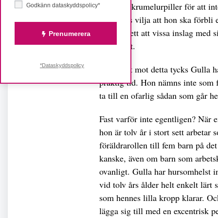
själv tog krumelurpiller för att int
Godkänn dataskyddspolicy*
varje pris vilja att hon ska förbl
och oavsett att vissa inslag med s
Prenumerera
ohjälpligt.
*Dataskyddspolicy
I kontrast mot detta tycks Gulla h
präktig tid. Hon nämns inte som fe
ta till en ofarlig sådan som går 
Fast varför inte egentligen? När e
hon är tolv år i stort sett arbeta
föräldrarollen till fem barn på det
kanske, även om barn som arbetskr
ovanligt. Gulla har hursomhelst in
vid tolv års ålder helt enkelt lärt 
som hennes lilla kropp klarar. Och
lägga sig till med en excentrisk 