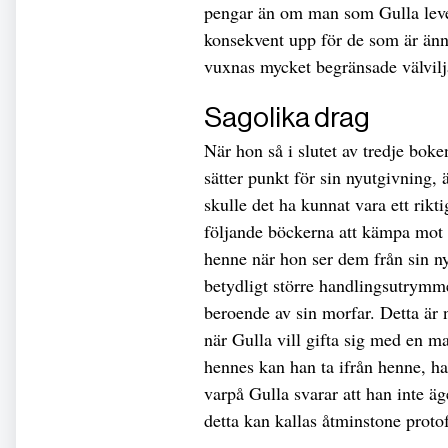
pengar än om man som Gulla leve
konsekvent upp för de som är ännu
vuxnas mycket begränsade välvilj
Sagolika drag
När hon så i slutet av tredje bok
sätter punkt för sin nyutgivning, 
skulle det ha kunnat vara ett rikti
följande böckerna att kämpa mot de
henne när hon ser dem från sin n
betydligt större handlingsutrymme
beroende av sin morfar. Detta är 
när Gulla vill gifta sig med en m
hennes kan han ta ifrån henne, h
varpå Gulla svarar att han inte ä
detta kan kallas åtminstone protof