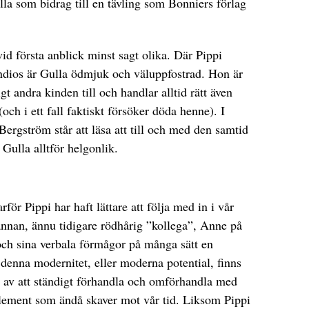
la som bidrag till en tävling som Bonniers förlag
id första anblick minst sagt olika. Där Pippi
ndios är Gulla ödmjuk och väluppfostrad. Hon är
gt andra kinden till och handlar alltid rätt även
ch i ett fall faktiskt försöker döda henne). I
rgström står att läsa att till och med den samtid
Gulla alltför helgonlik.
rför Pippi har haft lättare att följa med in i vår
 annan, ännu tidigare rödhårig ”kollega”, Anne på
och sina verbala förmågor på många sätt en
denna modernitet, eller moderna potential, finns
ehov av att ständigt förhandla och omförhandla med
lement som ändå skaver mot vår tid. Liksom Pippi