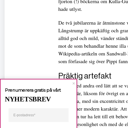
fjorton (!) böckerna om Kulla-Gul
hade utlyst.
De två jubilarerna är åtminstone v
Långstrump är uppkäftig och gra
alltid god och mild, vänder ständi
mot de som behandlar henne illa (o
Wikipedia-artikeln om Sandwall-Be
som förfasade sig över Pippi fann 
Präktig artefakt
Det är med andra ord lätt att se va
Prenumerera gratis på vårt
tid. Hon är, liksom för övrigt en
NYHETSBREV
Grönkulla, med sin excentricitet 
mycket mer modern karaktär. Att 
tycks i sin tur ha lett till ett b
Pippis personlighet och med de e