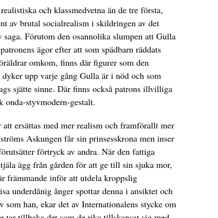
ealistiska och klassmedvetna än de tre första,
t av brutal socialrealism i skildringen av det
g av saga. Förutom den osannolika slumpen att Gulla
r patronens ägor efter att som spädbarn räddats
föräldrar omkom, finns där figurer som den
 dyker upp varje gång Gulla är i nöd och som
ags sjätte sinne. Där finns också patrons illvilliga
sk onda-styvmodern-gestalt.
 att ersättas med mer realism och framförallt mer
ströms Askungen får sin prinsesskrona men inser
förutsätter förtryck av andra. När den fattiga
äla ägg från gården för att ge till sin sjuka mor,
är främmande inför att utdela kroppslig
 visa underdånig ånger spottar denna i ansiktet och
juv som han, ekar det av Internationalens stycke om
 de tar tillbaka det som de rika tillskansat sig med