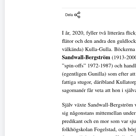
Dela
I år, 2020, fyller två litterära fl
flätor och den andra den guldloc
välkända) Kulla-Gulla. Böckerna
Sandwall-Bergström
(1913-2000
”spin-offs” 1972-1987) och handla
(egentligen Gunilla) som efter att
fattiga stugor, däribland Kullator
sagomanér får veta att hon i själv
Själv växte Sandwall-Bergström va
sig någonstans mittemellan unde
predikant och en mor som var sju
folkhögskolan Fogelstad, och bör