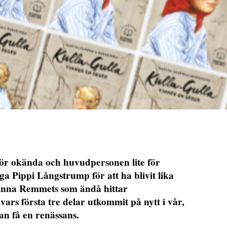
för okända och huvudpersonen lite för
a Pippi Långstrump för att ha blivit lika
Anna Remmets som ändå hittar
vars första tre delar utkommit på nytt i vår,
an få en renässans.