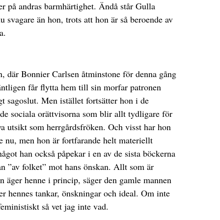
r på andras barmhärtighet. Ändå står Gulla
 svagare än hon, trots att hon är så beroende av
a.
en, där Bonnier Carlsen åtminstone för denna gång
äntligen får flytta hem till sin morfar patronen
gt sagoslut. Men istället fortsätter hon i de
 sociala orättvisorna som blir allt tydligare för
ya utsikt som herrgårdsfröken. Och visst har hon
 nu, men hon är fortfarande helt materiellt
något han också påpekar i en av de sista böckerna
an ”av folket” mot hans önskan. Allt som är
an äger henne i princip, säger den gamle mannen
ger hennes tankar, önskningar och ideal. Om inte
eministiskt så vet jag inte vad.