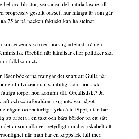
e behöva bli stor, verkar en del nutida läsare till
i en progressiv gestalt oavsett hur många år som går
ina 75 år på nacken faktiskt kan ha stelnat
a konserverats som en präktig artefakt från en
ministisk förebild när kändisar eller politiker ska
hem i folkhemmet.
n läser böckerna framgår det snart att Gulla när
r som en fullvuxen man samtidigt som hon axlar
 fattiga torpet hon kommit till. Orealistiskt? Ja
aft och extraföräldrar i sig inte var något
te någon övernaturlig styrka à la Pippi, utan har
sig att arbeta i en takt och bära bördor på ett sätt
 det är som alla vet betydligt mindre riskabelt att
personlighet när man har en kappsäck full med