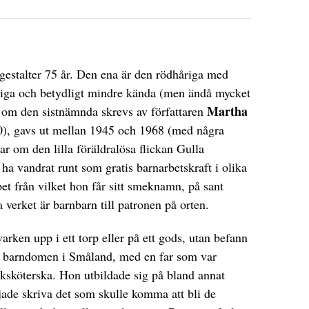
ickgestalter 75 år. Den ena är den rödhåriga med
kiga och betydligt mindre kända (men ändå mycket
Martha
 om den sistnämnda skrevs av författaren
), gavs ut mellan 1945 och 1968 (med några
r om den lilla föräldralösa flickan Gulla
 ha vandrat runt som gratis barnarbetskraft i olika
pet från vilket hon får sitt smeknamn, på sant
a verket är barnbarn till patronen på orten.
rken upp i ett torp eller på ett gods, utan befann
r barndomen i Småland, med en far som var
ksköterska. Hon utbildade sig på bland annat
jade skriva det som skulle komma att bli de