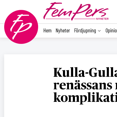
main
content
Hem
Nyheter
Fördjupning
Opini
Kulla-Gulla
renässans
komplikat