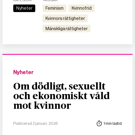
Nyheter
feminism
kvinnofrid
kvinnors rättigheter
mänskliga rättigheter
Nyheter
Om dödligt, sexuellt
och ekonomiskt våld
mot kvinnor
Publicerad 2 januari, 2026
1 min lästid