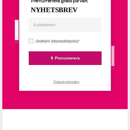
Prenumerera gratis på vårt
NYHETSBREV
Godkänn dataskyddspolicy*
Prenumerera
*Dataskyddspolicy