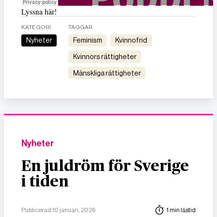
Lyssna här!
KATEGORI
TAGGAR
Nyheter
feminism
kvinnofrid
kvinnors rättigheter
mänskliga rättigheter
Nyheter
En juldröm för Sverige
i tiden
Publicerad 10 januari, 2026
1 min lästid