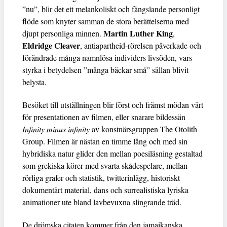
”nu”, blir det ett melankoliskt och fängslande personligt
flöde som knyter samman de stora berättelserna med
Martin Luther King
djupt personliga minnen.
,
Eldridge Cleaver
, antiapartheid-rörelsen påverkade och
förändrade många namnlösa individers livsöden, vars
styrka i betydelsen ”många bäckar små” sällan blivit
belysta.
Besöket till utställningen blir först och främst mödan värt
för presentationen av filmen, eller snarare bildessän
Infinity minus infinity
av konstnärsgruppen The Otolith
Group. Filmen är nästan en timme lång och med sin
hybridiska natur glider den mellan poesiläsning gestaltad
som grekiska körer med svarta skådespelare, mellan
rörliga grafer och statistik, twitterinlägg, historiskt
dokumentärt material, dans och surrealistiska lyriska
animationer ute bland lavbevuxna slingrande träd.
De drömska citaten kommer från den jamaikanska