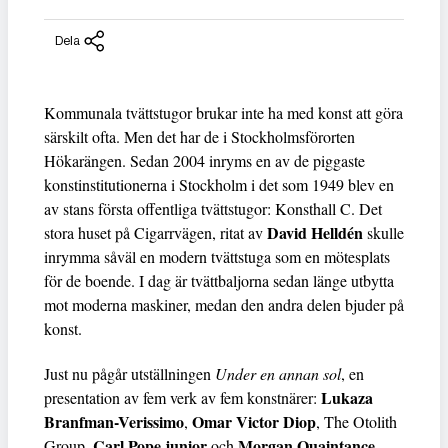
Dela
Kommunala tvättstugor brukar inte ha med konst att göra
särskilt ofta. Men det har de i Stockholmsförorten
Hökarängen. Sedan 2004 inryms en av de piggaste
konstinstitutionerna i Stockholm i det som 1949 blev en
av stans första offentliga tvättstugor: Konsthall C. Det
David Helldén
stora huset på Cigarrvägen, ritat av
skulle
inrymma såväl en modern tvättstuga som en mötesplats
för de boende. I dag är tvättbaljorna sedan länge utbytta
mot moderna maskiner, medan den andra delen bjuder på
konst.
Just nu pågår utställningen
Under en annan sol
, en
Lukaza
presentation av fem verk av fem konstnärer:
Branfman-Verissimo
Omar Victor Diop
,
, The Otolith
Carl Pope junior
Morgan Quaintance
Group,
och
.