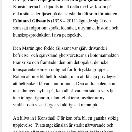
Konstnärerna har bjudits in att delta med verk som på
olika sätt sätter ljuset på det särskilda fält som författaren
Edouard Glissants
(1928 – 2011) ägnade sig åt och
som satt frågor om språk, identitet, utrymme, historia och
kunskapsproduktion i nya perspektiv.
Den Martinique-födde Glissant var själv drivande i
befrielse- och självständighetsrörelserna i kolonialmakten
Frankrike och framlade idén om det opaka, det icke-
transparenta som en rättighet för förtryckta grupper.
Rätten att inte bli helt förstådd, utan att få äga privilegiet
att helt enkelt få vara annorlunda. Den andra solen, som
utställningen syftar på, kan alltså vara en sådan vars ljus
inte tränger igenom, utan reflekterar fasetter ur nya
vinklar och visar färger vi aldrig satt namn på.
Att kliva in i Konsthall C är kan ofta bli en ganska stökig
upplevelse. Tvättstugekänslan är starkt närvarande och
galleriets eller museisalarnas sobra vithet är långt borta.