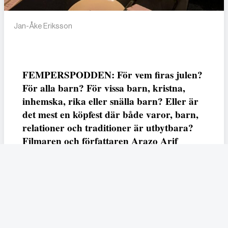
Jan-Åke Eriksson
FEMPERSPODDEN: För vem firas julen?
För alla barn? För vissa barn, kristna,
inhemska, rika eller snälla barn? Eller är
det mest en köpfest där både varor, barn,
relationer och traditioner är utbytbara?
Filmaren och författaren Arazo Arif
adresserar samtliga frågor i den första
svenska julfilmen ur ett migrantperspektiv
– En juldröm – som hade premiär i SVT
23 december.
Fempers