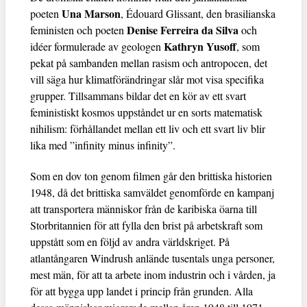
Una Marson
poeten
, Édouard Glissant, den brasilianska
Denise Ferreira da Silva
feministen och poeten
och
Kathryn Yusoff
idéer formulerade av geologen
, som
pekat på sambanden mellan rasism och antropocen, det
vill säga hur klimatförändringar slår mot visa specifika
grupper. Tillsammans bildar det en kör av ett svart
feministiskt kosmos uppståndet ur en sorts matematisk
nihilism: förhållandet mellan ett liv och ett svart liv blir
lika med ”infinity minus infinity”.
Som en dov ton genom filmen går den brittiska historien
1948, då det brittiska samväldet genomförde en kampanj
att transportera människor från de karibiska öarna till
Storbritannien för att fylla den brist på arbetskraft som
uppstått som en följd av andra världskriget. På
atlantångaren Windrush anlände tusentals unga personer,
mest män, för att ta arbete inom industrin och i vården, ja
för att bygga upp landet i princip från grunden. Alla