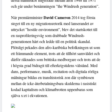
dessa människor migrerade mellan åren 1948 till 1971
och går under benämningen ”the Windrush generation”.
David Cameron
När premiärminister
2014 tog första
steget till en ny migrationsretorik med lanserandet av
uttrycket ”hostile environment”, blev det startskottet till
en rasprofileringsvåg som drabbade Windrush-
generationen hårt och ledde till en politisk skandal.
Plötsligt pekades den afro-karibiska befolkningen ut som
ett främmande element, trots att de tillhört samväldet och
därför räknades som brittiska medborgare och trots att de
i högsta grad bidragit till efterkrigstidens välstånd. Med
dans, performance, musik, recitation och digitala rörliga
målningar bildas en transhistorisk zon där symbiosen
mellan de icke-återbetalningsbara skulderna i rasistiskt
kodad kapitalism och klimatbrotten uppenbaras som
själva x:et i ekvationen.