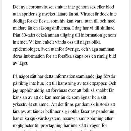
Det nya coronaviruset smittar inte genom sex eller blod
utan sprider sig mycket lättare än så. Viruset är dock inte
dödligt för de flesta, som hiv kan vara, utan till och med
mildare än en säsongsinfluensa. I dag har vi till skillnad
från 80-talet också annan tillgång till information genom
internet. Vi kan enkelt vända oss till några olika
epidemiologer, även utanför Sverige, och väga samman
deras information för att försöka skapa oss en rimlig bild
av läget.
På något sätt har detta informationssamlande, jag förstår
på riktig inte hur, lett till hamstring av toalettpapper. Och
jag upphör aldrig att förvånas över att folk så snabbt får
känslan av att de kan mer än de som ägnar hela sitt
yrkesliv åt ett ämne. Att det finns pandemisk historia att
lära av, att länder befinner sig i olika faser av pandemin,
har olika sjukvårdssystem, resurser, smittspårning eller
möjligheter till provtagning har inte stått i vägen för