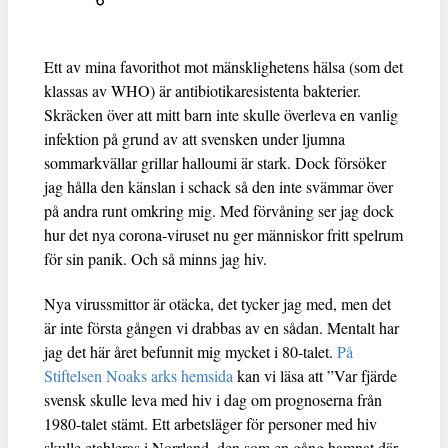
Ett av mina favorithot mot mänsklighetens hälsa (som det
klassas av WHO) är antibiotikaresistenta bakterier.
Skräcken över att mitt barn inte skulle överleva en vanlig
infektion på grund av att svensken under ljumna
sommarkvällar grillar halloumi är stark. Dock försöker
jag hålla den känslan i schack så den inte svämmar över
på andra runt omkring mig. Med förvåning ser jag dock
hur det nya corona-viruset nu ger människor fritt spelrum
för sin panik. Och så minns jag hiv.
Nya virussmittor är otäcka, det tycker jag med, men det
är inte första gången vi drabbas av en sådan. Mentalt har
jag det här året befunnit mig mycket i 80-talet.
På
Stiftelsen Noaks arks hemsida
kan vi läsa att ”Var fjärde
svensk skulle leva med hiv i dag om prognoserna från
1980-talet stämt. Ett arbetsläger för personer med hiv
skulle etableras i Norrland, den som en gång hamnat där