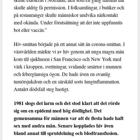
skulle aldrig få permission. I folksamlingar, i butiker och
på restauranger skulle människor undvika närkontakt
med okända. Under förutsättning att det inte uppfunnits
bot eller vaccin.”
Hiv-smittan började på ett annat sätt än corona-smittan. I
västvärlden märkte vi av hiv genom att unga magra män
kom till sjukhusen i San Francisco och New York med
värk i kroppen, svettningar, svidande smärtor i munnen
och feberglansiga ögon. De hade även en ovanlig
tumörsjukdom och en särskild sorts lunginflammation.
Antalet dödsfall steg hastigt.
1981 slogs det larm och det stod klart att det rörde
sig om en epidemi med hög dödlighet. Det
gemensamma för männen var att de flesta hade haft
sex med andra män. Senare kopplades hiv även
bland annat till sprutdelning och blodtransfusion.