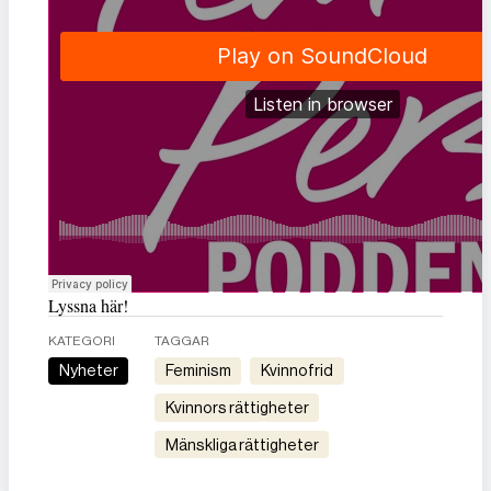
Lyssna här!
KATEGORI
TAGGAR
Nyheter
feminism
kvinnofrid
kvinnors rättigheter
mänskliga rättigheter