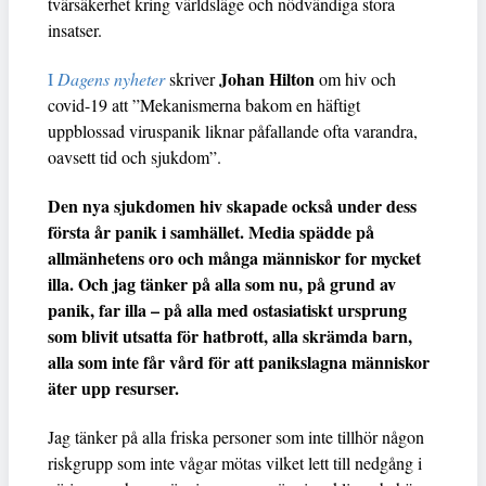
tvärsäkerhet kring världsläge och nödvändiga stora
insatser.
Johan Hilton
I
Dagens nyheter
skriver
om hiv och
covid-19 att ”Mekanismerna bakom en häftigt
uppblossad viruspanik liknar påfallande ofta varandra,
oavsett tid och sjukdom”.
Den nya sjukdomen hiv skapade också under dess
första år panik i samhället. Media spädde på
allmänhetens oro och många människor for mycket
illa. Och jag tänker på alla som nu, på grund av
panik, far illa – på alla med ostasiatiskt ursprung
som blivit utsatta för hatbrott, alla skrämda barn,
alla som inte får vård för att panikslagna människor
äter upp resurser.
Jag tänker på alla friska personer som inte tillhör någon
riskgrupp som inte vågar mötas vilket lett till nedgång i