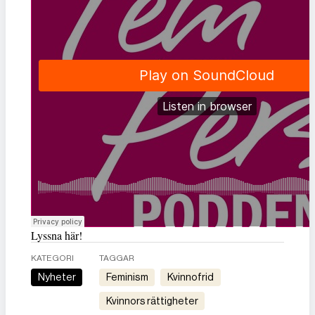
Lyssna här!
KATEGORI
TAGGAR
Nyheter
feminism
kvinnofrid
kvinnors rättigheter