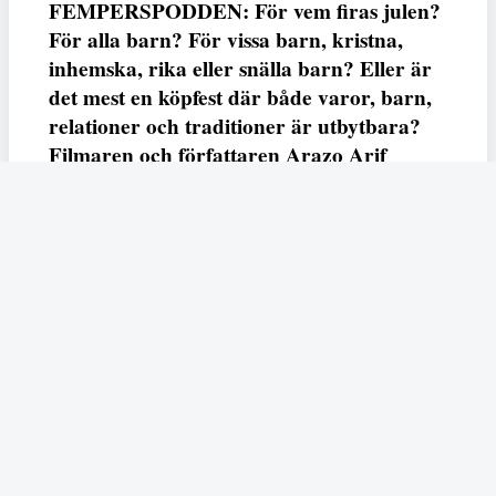
FEMPERSPODDEN: För vem firas julen?
För alla barn? För vissa barn, kristna,
inhemska, rika eller snälla barn? Eller är
det mest en köpfest där både varor, barn,
relationer och traditioner är utbytbara?
Filmaren och författaren Arazo Arif
adresserar samtliga frågor i den första
svenska julfilmen ur ett migrantperspektiv
– En juldröm – som hade premiär i SVT
23 december.
Fempers
Fempers evenemang
Dela
Arazo
I veckans podd möter vi författaren och filmaren