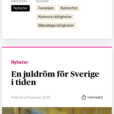
KATEGORI
TAGGAR
Nyheter
feminism
kvinnofrid
kvinnors rättigheter
mänskliga rättigheter
Nyheter
En juldröm för Sverige
i tiden
Publicerad 10 januari, 2026
1 min lästid