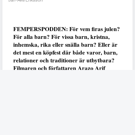
FEMPERSPODDEN: För vem firas julen?
För alla barn? För vissa barn, kristna,
inhemska, rika eller snälla barn? Eller är
det mest en köpfest där både varor, barn,
relationer och traditioner är utbytbara?
Filmaren och författaren Arazo Arif
adresserar samtliga frågor i den första
svenska julfilmen ur ett migrantperspektiv
– En juldröm – som hade premiär i SVT
23 december.
Fempers
Fempers evenemang