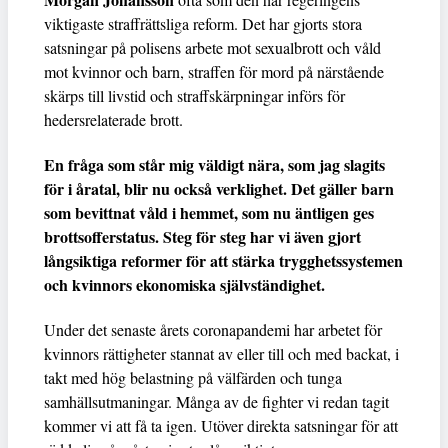
viktigaste straffrättsliga reform. Det har gjorts stora
satsningar på polisens arbete mot sexualbrott och våld
mot kvinnor och barn, straffen för mord på närstående
skärps till livstid och straffskärpningar införs för
hedersrelaterade brott.
En fråga som står mig väldigt nära, som jag slagits
för i åratal, blir nu också verklighet. Det gäller barn
som bevittnat våld i hemmet, som nu äntligen ges
brottsofferstatus. Steg för steg har vi även gjort
långsiktiga reformer för att stärka trygghetssystemen
och kvinnors ekonomiska självständighet.
Under det senaste årets coronapandemi har arbetet för
kvinnors rättigheter stannat av eller till och med backat, i
takt med hög belastning på välfärden och tunga
samhällsutmaningar. Många av de fighter vi redan tagit
kommer vi att få ta igen. Utöver direkta satsningar för att