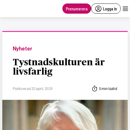
main
content
Prenumerera
Logga in
Nyheter
Tystnadskulturen är
livsfarlig
Publicerad 22 april, 2021
5 min lästid