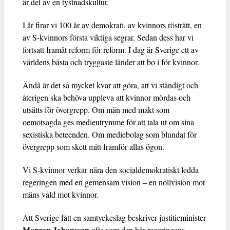
är del av en tystnadskultur.
I år firar vi 100 år av demokrati, av kvinnors rösträtt, en
av S-kvinnors första viktiga segrar. Sedan dess har vi
fortsatt framåt reform för reform. I dag är Sverige ett av
världens bästa och tryggaste länder att bo i för kvinnor.
Ändå är det så mycket kvar att göra, att vi ständigt och
återigen ska behöva uppleva att kvinnor mördas och
utsätts för övergrepp. Om män med makt som
oemotsagda ges medieutrymme för att tala ut om sina
sexistiska beteenden. Om mediebolag som blundat för
övergrepp som skett mitt framför allas ögon.
Vi S-kvinnor verkar nära den socialdemokratiskt ledda
regeringen med en gemensam vision – en nollvision mot
mäns våld mot kvinnor.
Att Sverige fått en samtyckeslag beskriver justitieminister
Morgan Johansson
ofta som den här regeringens