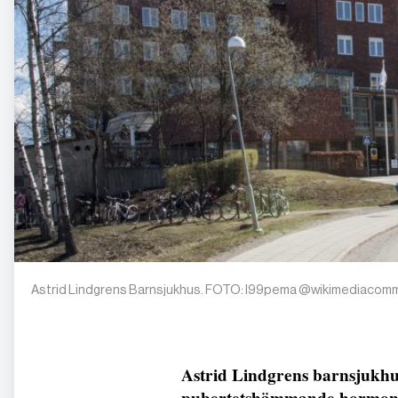
Astrid Lindgrens Barnsjukhus. FOTO: I99pema @wikimediaco
Astrid Lindgrens barnsjukhus 
pubertetshämmande hormonb