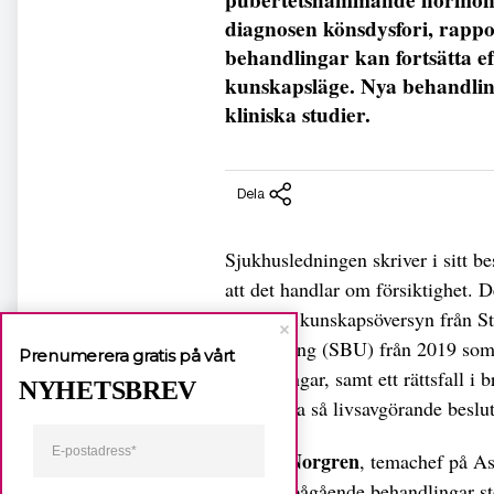
diagnosen könsdysfori, rappo
behandlingar kan fortsätta e
kunskapsläge. Nya behandli
kliniska studier.
Dela
Sjukhusledningen skriver i sitt be
att det handlar om försiktighet. 
också en kunskapsöversyn från St
utvärdering (SBU) från 2019 som 
Prenumerera gratis på vårt
biverkningar, samt ett rättsfall i 
NYHETSBREV
redo att ta så livsavgörande beslut
Svante Norgren
, temachef på As
att inga pågående behandlingar st