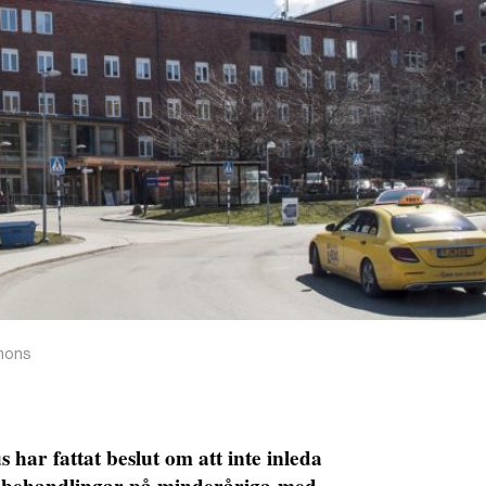
mmons
har fattat beslut om att inte inleda
ehandlingar på minderåriga med