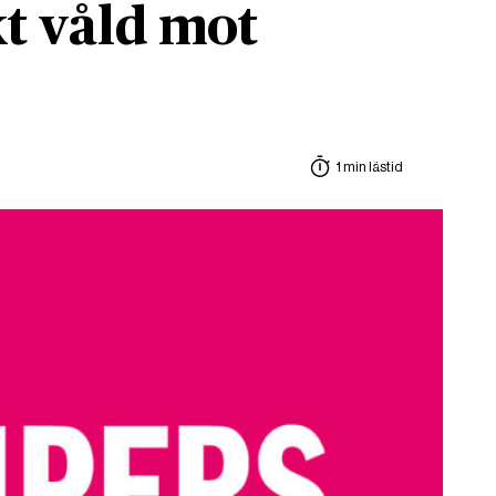
t våld mot
1 min lästid