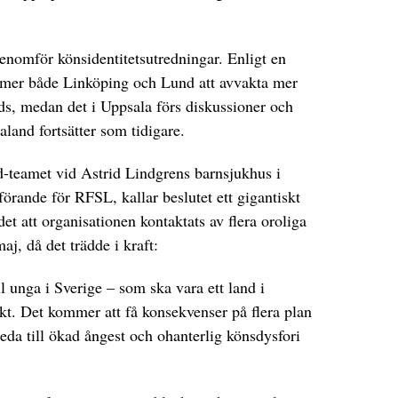
genomför könsidentitetsutredningar. Enligt en
mer både Linköping och Lund att avvakta mer
ds, medan det i Uppsala förs diskussioner och
land fortsätter som tidigare.
d-teamet vid Astrid Lindgrens barnsjukhus i
förande för RFSL, kallar beslutet ett gigantiskt
et att organisationen kontaktats av flera oroliga
j, då det trädde i kraft:
ll unga i Sverige – som ska vara ett land i
kt. Det kommer att få konsekvenser på flera plan
leda till ökad ångest och ohanterlig könsdysfori