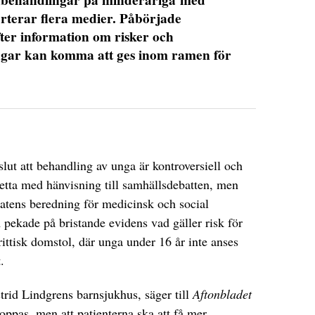
rterar flera medier. Påbörjade
fter information om risker och
ngar kan komma att ges inom ramen för
slut att behandling av unga är kontroversiell och
Detta med hänvisning till samhällsdebatten, men
atens beredning för medicinsk och social
pekade på bristande evidens vad gäller risk för
brittisk domstol, där unga under 16 år inte anses
.
trid Lindgrens barnsjukhus, säger till
Aftonbladet
oppas, men att patienterna ska att få mer