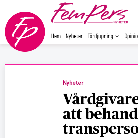
main
content
Hem
Nyheter
Fördjupning
Opini
Nyheter
Vårdgivar
att behand
transpers