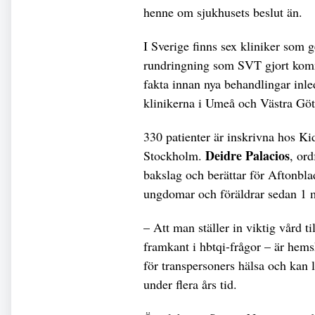
henne om sjukhusets beslut än.
I Sverige finns sex kliniker som 
rundringning som SVT gjort kom
fakta innan nya behandlingar inle
klinikerna i Umeå och Västra Göta
330 patienter är inskrivna hos Ki
Deidre Palacios
Stockholm.
, ord
bakslag och berättar för Aftonblad
ungdomar och föräldrar sedan 1 ma
– Att man ställer in viktig vård ti
framkant i hbtqi-frågor – är hems
för transpersoners hälsa och kan 
under flera års tid.