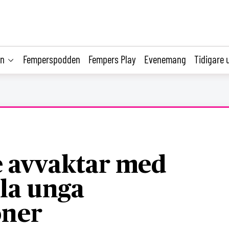
on
Femperspodden
Fempers Play
Evenemang
Tidigare 
e avvaktar med
la unga
oner