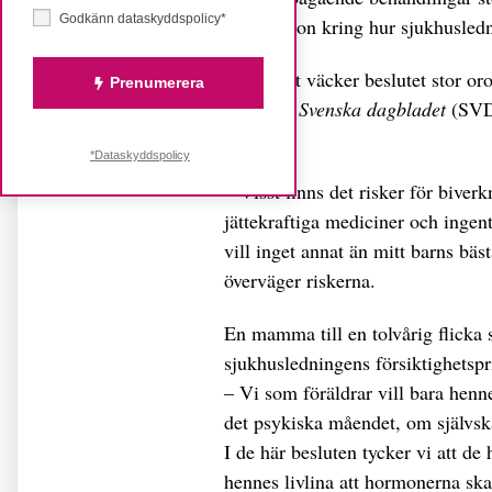
Godkänn dataskyddspolicy*
information kring hur sjukhusledn
Samtidigt väcker beslutet stor oro
Prenumerera
säger till
Svenska dagbladet
(SVD)
son:
*Dataskyddspolicy
– Visst finns det risker för bive
jättekraftiga mediciner och ingent
vill inget annat än mitt barns bästa
överväger riskerna.
En mamma till en tolvårig flicka
sjukhusledningens försiktighetspr
– Vi som föräldrar vill bara henn
det psykiska måendet, om självskad
I de här besluten tycker vi att de 
hennes livlina att hormonerna ska