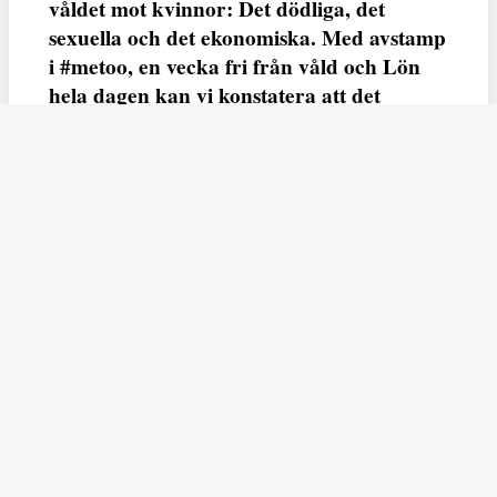
våldet mot kvinnor: Det dödliga, det
sexuella och det ekonomiska. Med avstamp
i #metoo, en vecka fri från våld och Lön
hela dagen kan vi konstatera att det
varken saknas kunskap, data eller behov.
Vi efterlyser våldsprevention, ursäkter och
löneutjämnande åtgärder från såväl fack,
arbetsgivare och beslutsfattare.
Fempers
Fempers evenemang
Dela