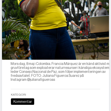
Mors dag, 8 maj i Colombia. Francia Márquez är en känd aktivist m
gruvföretag som exploaterar naturresurser i känsliga ekosystem.
leder Consejo Nacional de Paz, som följer implementeringen av
fredsavtalet. FOTO: Juliana Figueroa Suarez på
Instagram @julianafigueroas
KATEGORI
Kommentar