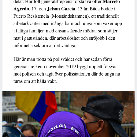
Marcelo
delar. Här föll generalstrejkens första två offer
Agredo
Jeison García
, 17, och
, 13 år. Båda bodde i
Puerto Resistencia (Motståndshamnen), ett traditionellt
arbetarkvarter med många barn och unga som växer upp
i fattiga familjer, med ensamstående mödrar som säljer
mat i gatustånden, där arbetslöshet och ströjobb i den
informella sektorn är det vanliga.
Här är man trötta på polisvåldet och har sedan förra
generalstrejken i november 2019 byggt upp ett försvar
mot polisen och tagit över polisstationen där de unga nu
turas om att hålla vakt.