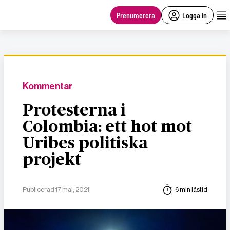
main
content
Prenumerera
Logga in
Kommentar
Protesterna i
Colombia: ett hot mot
Uribes politiska
projekt
Publicerad 17 maj, 2021
6 min lästid