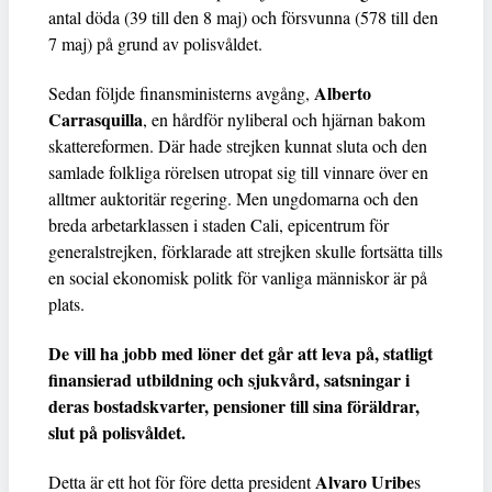
antal döda (39 till den 8 maj) och försvunna (578 till den
7 maj) på grund av polisvåldet.
Alberto
Sedan följde finansministerns avgång,
Carrasquilla
, en hårdför nyliberal och hjärnan bakom
skattereformen. Där hade strejken kunnat sluta och den
samlade folkliga rörelsen utropat sig till vinnare över en
alltmer auktoritär regering. Men ungdomarna och den
breda arbetarklassen i staden Cali, epicentrum för
generalstrejken, förklarade att strejken skulle fortsätta tills
en social ekonomisk politk för vanliga människor är på
plats.
De vill ha jobb med löner det går att leva på, statligt
finansierad utbildning och sjukvård, satsningar i
deras bostadskvarter, pensioner till sina föräldrar,
slut på polisvåldet.
Alvaro Uribe
Detta är ett hot för före detta president
s