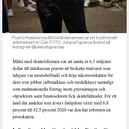
Puerto Resistencia (Motståndshamnen) är ett traditionellt
arbetarkvarter i Cali. FOTO: Juliana Figueroa Suarez på
Instagram @julianafigueroas.
Målet med skattereformen var att samla in 6,3 miljoner
dollar till statskassan genom att beskatta matvaror som
tidigare var momsbefriade och höja inkomsstskatten för
dem som jobbar (arbetarklass och medelklass) samtidigt
som multinationella företag inom gruvnäringen och
oljesektorn samt finanssektorn fick skattelättnader. För ett
land där andelen som lever i fattigdom växte med 6,8
procent till 42,5 procent 2020 var den här reformen en
provokation.