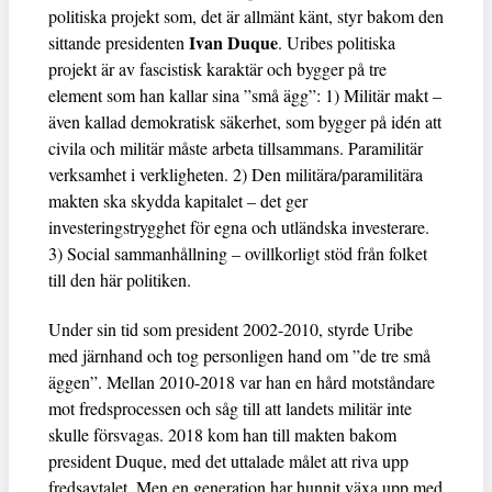
politiska projekt som, det är allmänt känt, styr bakom den
Ivan Duque
sittande presidenten
. Uribes politiska
projekt är av fascistisk karaktär och bygger på tre
element som han kallar sina ”små ägg”: 1) Militär makt –
även kallad demokratisk säkerhet, som bygger på idén att
civila och militär måste arbeta tillsammans. Paramilitär
verksamhet i verkligheten. 2) Den militära/paramilitära
makten ska skydda kapitalet – det ger
investeringstrygghet för egna och utländska investerare.
3) Social sammanhållning – ovillkorligt stöd från folket
till den här politiken.
Under sin tid som president 2002-2010, styrde Uribe
med järnhand och tog personligen hand om ”de tre små
äggen”. Mellan 2010-2018 var han en hård motståndare
mot fredsprocessen och såg till att landets militär inte
skulle försvagas. 2018 kom han till makten bakom
president Duque, med det uttalade målet att riva upp
fredsavtalet. Men en generation har hunnit växa upp med