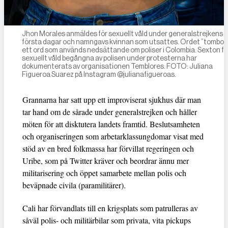
Jhon Morales anmäldes för sexuellt våld under generalstrejkens
första dagar och namngavs kvinnan som utsattes. Ordet ”tombos”
ett ord som används nedsättande om poliser i Colombia. Sexton fal
sexuellt våld begångna av polisen under protesterna har
dokumenterats av organisationen Temblores. FOTO: Juliana
Figueroa Suarez på Instagram @julianafigueroas.
Grannarna har satt upp ett improviserat sjukhus där man
tar hand om de sårade under generalstrejken och håller
möten för att disktutera landets framtid. Beslutsamheten
och organiseringen som arbetarklassungdomar visat med
stöd av en bred folkmassa har förvillat regeringen och
Uribe, som på Twitter kräver och beordrar ännu mer
militarisering och öppet samarbete mellan polis och
beväpnade civila (paramilitärer).
Cali har förvandlats till en krigsplats som patrulleras av
såväl polis- och militärbilar som privata, vita pickups