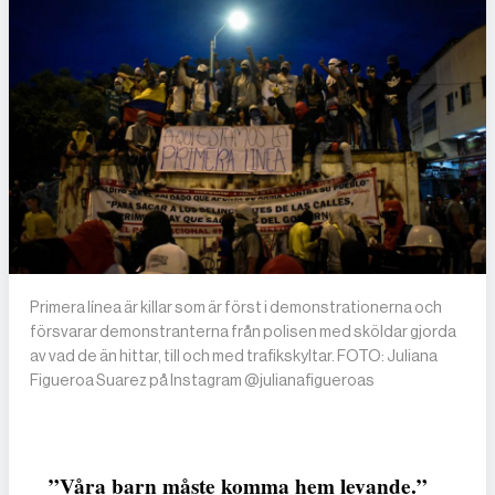
Primera línea är killar som är först i demonstrationerna och
försvarar demonstranterna från polisen med sköldar gjorda
av vad de än hittar, till och med trafikskyltar. FOTO: Juliana
Figueroa Suarez på Instagram @julianafigueroas
”Våra barn måste komma hem levande.”