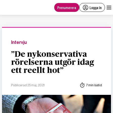
main
content
Prenumerera
Logga in
Intervju
”De nykonservativa
rörelserna utgör idag
ett reellt hot”
Publicerad 25 maj, 2021
7 min lästid