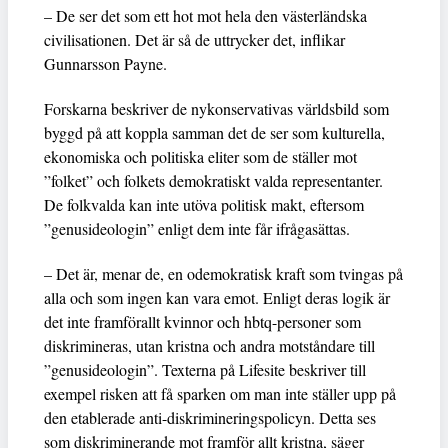
– De ser det som ett hot mot hela den västerländska
civilisationen. Det är så de uttrycker det, inflikar
Gunnarsson Payne.
Forskarna beskriver de nykonservativas världsbild som
byggd på att koppla samman det de ser som kulturella,
ekonomiska och politiska eliter som de ställer mot
”folket” och folkets demokratiskt valda representanter.
De folkvalda kan inte utöva politisk makt, eftersom
”genusideologin” enligt dem inte får ifrågasättas.
– Det är, menar de, en odemokratisk kraft som tvingas på
alla och som ingen kan vara emot. Enligt deras logik är
det inte framförallt kvinnor och hbtq-personer som
diskrimineras, utan kristna och andra motståndare till
”genusideologin”. Texterna på Lifesite beskriver till
exempel risken att få sparken om man inte ställer upp på
den etablerade anti-diskrimineringspolicyn. Detta ses
som diskriminerande mot framför allt kristna, säger