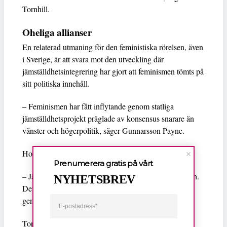
Tornhill.
Oheliga allianser
En relaterad utmaning för den feministiska rörelsen, även
i Sverige, är att svara mot den utveckling där
jämställdhetsintegrering har gjort att feminismen tömts på
sitt politiska innehåll.
– Feminismen har fått inflytande genom statliga
jämställdhetsprojekt präglade av konsensus snarare än
vänster och högerpolitik, säger Gunnarsson Payne.
Hon fortsätter:
Prenumerera gratis på vårt
– Jämställdhet är en stor del av den svenska självbilden.
NYHETSBREV
Det har gjort att vi haft svårt att se när de här anti-
genusrörelserna började växa fram.
Tornhill tar vid: