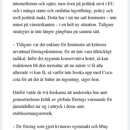
internetforum och sajter, men även på politisk nivå i EU
och i många stater och omfattar lagstiftning, policy och
reell politisk makt. Detta har i sin tur satt feminister – inte
minst på vänsterkanten – i en helt ny situation. Tidigare
strategier är inte längre gångbara på samma sätt.
– Tidigare var det enklare för feminister att kritisera
urvattnad företagsfeminism, för att inte vara tillräckligt
radikal. Inför det nygamla konservativa hotet, så kan
reaktionen bli den motsatta: att nu måste vi få alla
allierade vi kan få, så varför inte hooka upp med Coca-
cola för att det är bättre än ingenting, säger hon.
Därför valde de två forskarna att undersöka hur anti-
genusrörelsens kritik av globala företags vurmande för
jämställdhet tar sig i uttryck i deras anti-
etablissemangsretorik.
– De företag som gjort kvinnors egenmakt och hbtq-