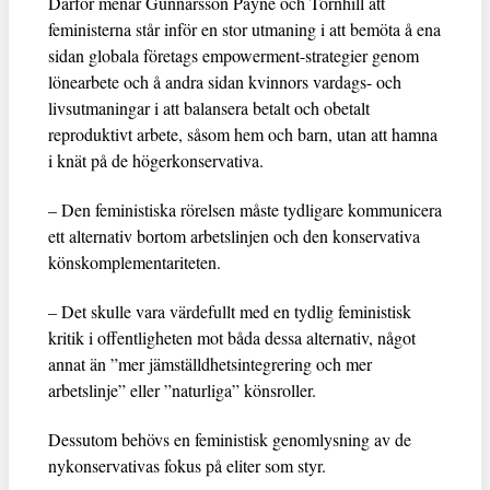
Därför menar Gunnarsson Payne och Tornhill att
feministerna står inför en stor utmaning i att bemöta å ena
sidan globala företags empowerment-strategier genom
lönearbete och å andra sidan kvinnors vardags- och
livsutmaningar i att balansera betalt och obetalt
reproduktivt arbete, såsom hem och barn, utan att hamna
i knät på de högerkonservativa.
– Den feministiska rörelsen måste tydligare kommunicera
ett alternativ bortom arbetslinjen och den konservativa
könskomplementariteten.
– Det skulle vara värdefullt med en tydlig feministisk
kritik i offentligheten mot båda dessa alternativ, något
annat än ”mer jämställdhetsintegrering och mer
arbetslinje” eller ”naturliga” könsroller.
Dessutom behövs en feministisk genomlysning av de
nykonservativas fokus på eliter som styr.