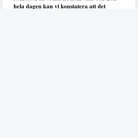
hela dagen kan vi konstatera att det
varken saknas kunskap, data eller behov.
Vi efterlyser våldsprevention, ursäkter och
löneutjämnande åtgärder från såväl fack,
arbetsgivare och beslutsfattare.
Fempers
Fempers evenemang
Dela