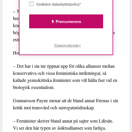
Godkänn dataskyddspolicy*
– Nu har jämställdhetsfrågor återigen politiserats i den
bredare offentligheten, kan man säga, fast av andra
Prenumerera
krafter än feministiska. Det är helt enkelt de
högerkonservativa krafterna som gjort begreppet genus
extremt politiskt igen.
*Dataskyddspolicy
Hon fortsätter:
– Det har i sin tur öppnat upp för olika allianser mellan
konservativa och vissa feministiska inriktningar, så
kallade genuskritiska feminister som vill hålla fast vid en
biologisk essentialism.
Gunnarsson Payne menar att de bland annat förenas i sin
kritik mot transvård och surrogatmödraskap.
– Feminister skriver bland annat på sajter som Lifesite.
Vi ser den här typen av åsiktsallianser som farliga,