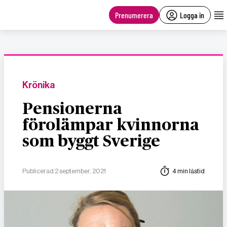
main
content
Prenumerera
Logga in
Krönika
Pensionerna
förolämpar kvinnorna
som byggt Sverige
Publicerad 2 september, 2021
4 min lästid