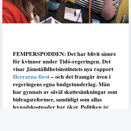
FEMPERSPODDEN: Det har blivit sämre
för kvinnor under Tidö-regeringen. Det
visar Jämställdhetsinstitutets nya rapport
Herrarna först
– och det framgår även i
regeringens egna budgetunderlag. Män
har gynnats av såväl skattesänkningar som
bidragsreformer, samtidigt som allas
levnadskostnader har ökat. Politiken är
mer könad än någonsin – är det dags för
socialdemokraterna att sätta damerna
först? Det diskuterar