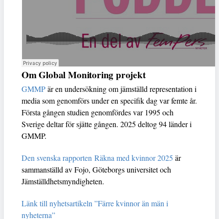
Om Global Monitoring projekt
GMMP
är en undersökning om jämställd representation i
media som genomförs under en specifik dag var femte år.
Första gången studien genomfördes var 1995 och
Sverige deltar för sjätte gången. 2025 deltog 94 länder i
GMMP.
Den svenska rapporten Räkna med kvinnor 2025
är
sammanställd av Fojo, Göteborgs universitet och
Jämställdhetsmyndigheten.
Länk till nyhetsartikeln ”Färre kvinnor än män i
nyheterna”