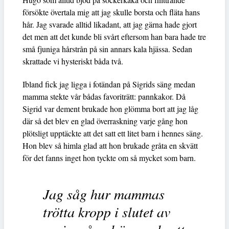
försökte övertala mig att jag skulle borsta och fläta hans
hår. Jag svarade alltid likadant, att jag gärna hade gjort
det men att det kunde bli svårt eftersom han bara hade tre
små fjuniga hårstrån på sin annars kala hjässa. Sedan
skrattade vi hysteriskt båda två.
Ibland fick jag ligga i fotändan på Sigrids säng medan
mamma stekte vår bådas favoriträtt: pannkakor. Då
Sigrid var dement brukade hon glömma bort att jag låg
där så det blev en glad överraskning varje gång hon
plötsligt upptäckte att det satt ett litet barn i hennes säng.
Hon blev så himla glad att hon brukade gråta en skvätt
för det fanns inget hon tyckte om så mycket som barn.
Jag såg hur mammas
trötta kropp i slutet av