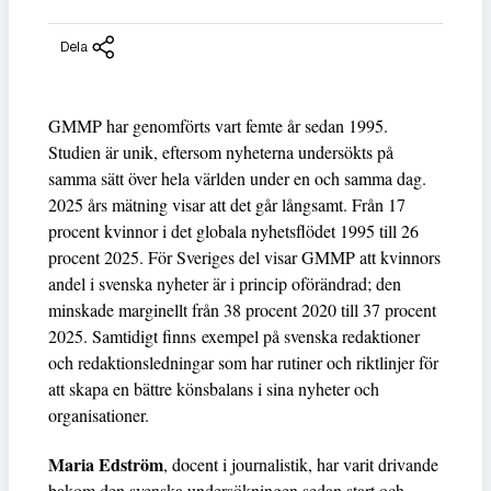
Dela
GMMP har genomförts vart femte år sedan 1995.
Studien är unik, eftersom nyheterna undersökts på
samma sätt över hela världen under en och samma dag.
2025 års mätning visar att det går långsamt. Från 17
procent kvinnor i det globala nyhetsflödet 1995 till 26
procent 2025. För Sveriges del visar GMMP att kvinnors
andel i svenska nyheter är i princip oförändrad; den
minskade marginellt från 38 procent 2020 till 37 procent
2025. Samtidigt finns exempel på svenska redaktioner
och redaktionsledningar som har rutiner och riktlinjer för
att skapa en bättre könsbalans i sina nyheter och
organisationer.
Maria Edström
, docent i journalistik, har varit drivande
bakom den svenska undersökningen sedan start och