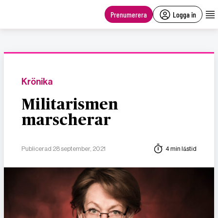
main
content
Prenumerera
Logga in
Krönika
Militarismen
marscherar
Publicerad 28 september, 2021
4 min lästid