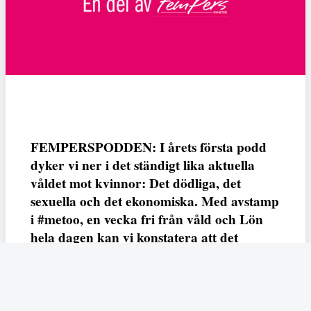
FEMPERSPODDEN: I årets första podd
dyker vi ner i det ständigt lika aktuella
våldet mot kvinnor: Det dödliga, det
sexuella och det ekonomiska. Med avstamp
i #metoo, en vecka fri från våld och Lön
hela dagen kan vi konstatera att det
varken saknas kunskap, data eller behov.
Vi efterlyser våldsprevention, ursäkter och
löneutjämnande åtgärder från såväl fack,
arbetsgivare och beslutsfattare.