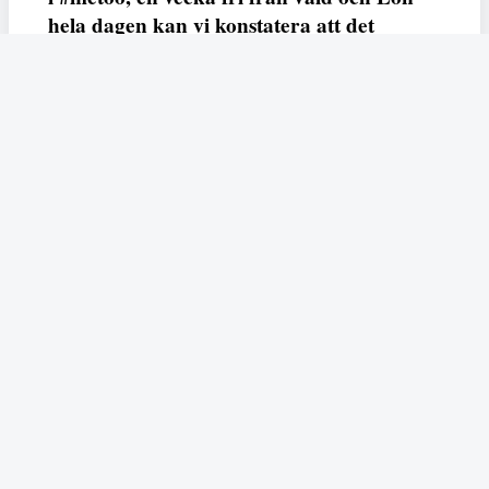
hela dagen kan vi konstatera att det
varken saknas kunskap, data eller behov.
Vi efterlyser våldsprevention, ursäkter och
löneutjämnande åtgärder från såväl fack,
arbetsgivare och beslutsfattare.
Fempers
Fempers evenemang
Dela