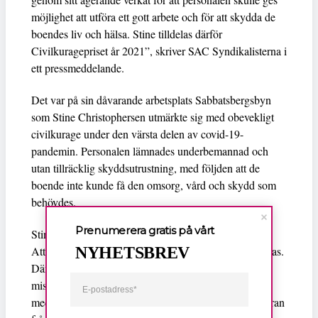
möjlighet att utföra ett gott arbete och för att skydda de
boendes liv och hälsa. Stine tilldelas därför
Civilkuragepriset år 2021”, skriver SAC Syndikalisterna i
ett pressmeddelande.
Det var på sin dåvarande arbetsplats Sabbatsbergsbyn
som Stine Christophersen utmärkte sig med obevekligt
civilkurage under den värsta delen av covid-19-
pandemin. Personalen lämnades underbemannad och
utan tillräcklig skyddsutrustning, med följden att de
boende inte kunde få den omsorg, vård och skydd som
behövdes.
Prenumerera gratis på vårt
Stine Christophersen hörde då av sig till ledningen på
NYHETSBREV
Attendo för att kräva svar och hjälp, utan att hörsammas.
Därefter larmade hon och andra anställda om
missförhållandena i media. Den enda som framträdde
med namn var Christophersen, vilket ledde till en erinran