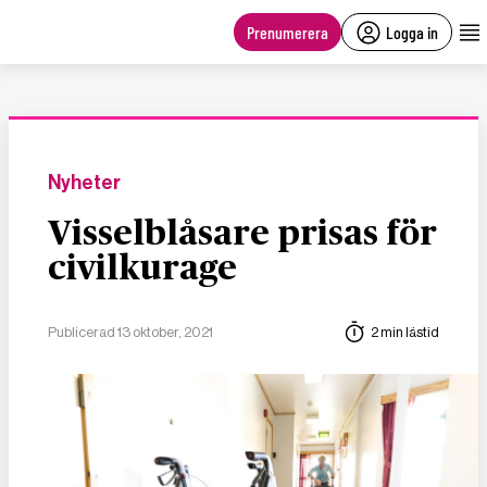
main
content
Prenumerera
Logga in
Nyheter
Visselblåsare prisas för
civilkurage
Publicerad 13 oktober, 2021
2 min lästid