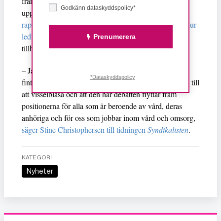
från Attendos ledning för illojalitet och att hon
Godkänn dataskyddspolicy*
uppmanades söka annat jobb. Först när medier
rapporterat om dolda ljudinspelningar som avslöjade hur
ledningen valde att hantera situationen
, drogs erinran
Prenumerera
tillbaka och Christophersen fick en ursäkt.
– Jag är otroligt glad och stolt över att få ta emot ett så
*Dataskyddspolicy
fint och viktigt pris. Jag hoppas att jag inspirerat andra till
att visselblåsa och att den här debatten flyttar fram
positionerna för alla som är beroende av vård, deras
anhöriga och för oss som jobbar inom vård och omsorg,
säger Stine Christophersen till tidningen
Syndikalisten
.
KATEGORI
Nyheter