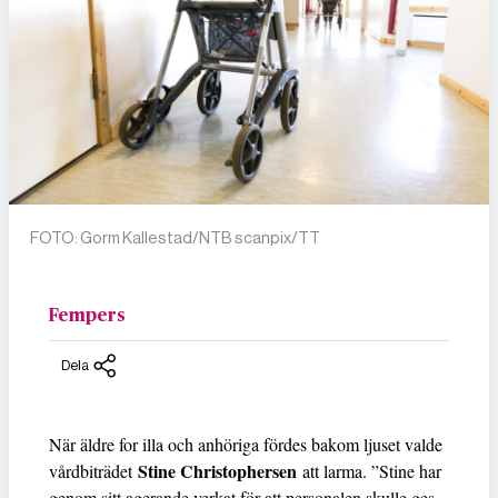
FOTO: Gorm Kallestad/NTB scanpix/TT
Fempers
Dela
När äldre for illa och anhöriga fördes bakom ljuset valde
Stine Christophersen
vårdbiträdet
att larma. ”Stine har
genom sitt agerande verkat för att personalen skulle ges