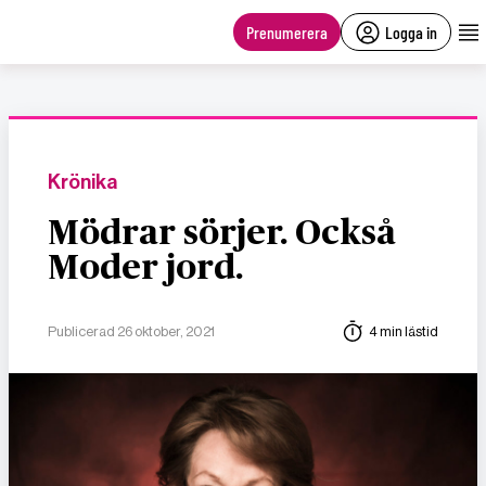
main
content
Prenumerera
Logga in
Krönika
Mödrar sörjer. Också
Moder jord.
Publicerad 26 oktober, 2021
4 min lästid