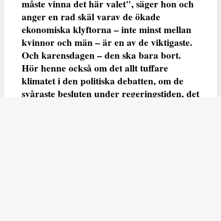
måste vinna det här valet", säger hon och
anger en rad skäl varav de ökade
ekonomiska klyftorna – inte minst mellan
kvinnor och män – är en av de viktigaste.
Och karensdagen – den ska bara bort.
Hör henne också om det allt tuffare
klimatet i den politiska debatten, om de
svåraste besluten under regeringstiden, det
hastiga Nato-inträdet och utvecklingen
inom det egna partiet.
Anna-Klara Bratt
Redaktör
Dela