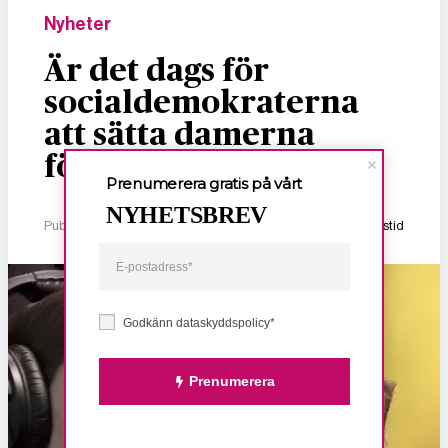
Nyheter
Är det dags för
socialdemokraterna
att sätta damerna
först?
Prenumerera gratis på vårt
NYHETSBREV
Publicerad 14 februari, 2026
1 min lästid
Godkänn dataskyddspolicy*
Prenumerera