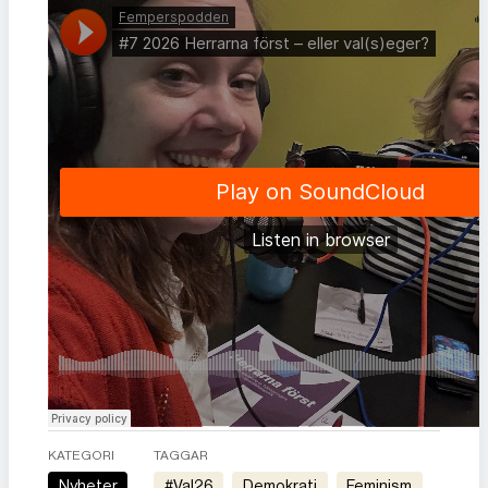
KATEGORI
TAGGAR
Nyheter
#val26
demokrati
feminism