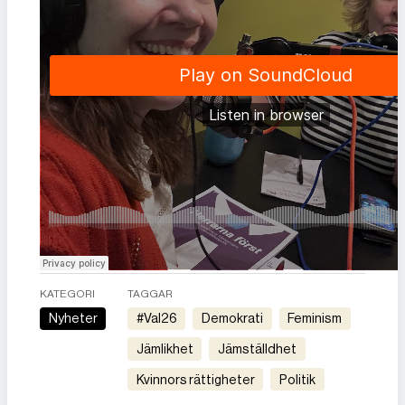
KATEGORI
TAGGAR
Nyheter
#val26
demokrati
feminism
jämlikhet
jämställdhet
kvinnors rättigheter
politik