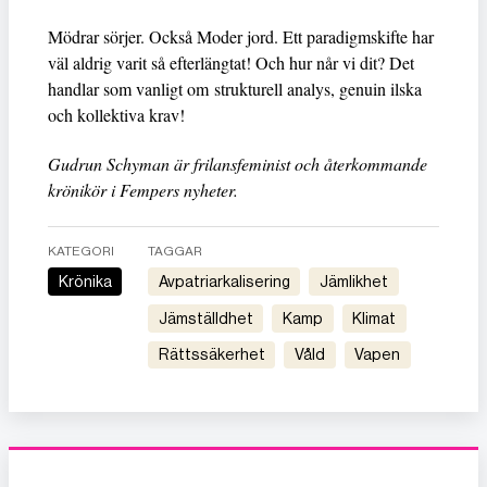
Mödrar sörjer. Också Moder jord. Ett paradigmskifte har
väl aldrig varit så efterlängtat! Och hur når vi dit? Det
handlar som vanligt om strukturell analys, genuin ilska
och kollektiva krav!
Gudrun Schyman är frilansfeminist och återkommande
krönikör i Fempers nyheter.
KATEGORI
TAGGAR
Krönika
avpatriarkalisering
jämlikhet
jämställdhet
kamp
klimat
rättssäkerhet
våld
vapen