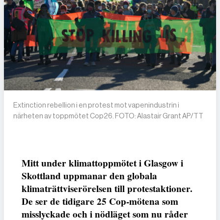
Extinction rebellion i en protest mot vapenindustrin i
närheten av toppmötet Cop26. FOTO: Alastair Grant AP/TT
Mitt under klimattoppmötet i Glasgow i
Skottland uppmanar den globala
klimaträttviserörelsen till protestaktioner.
De ser de tidigare 25 Cop-mötena som
misslyckade och i nödläget som nu råder