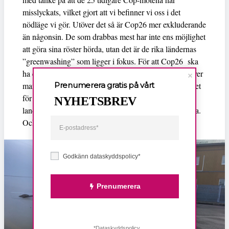
misslyckats, vilket gjort att vi befinner vi oss i det
nödläge vi gör. Utöver det så är Cop26 mer exkluderande
än någonsin. De som drabbas mest har inte ens möjlighet
att göra sina röster hörda, utan det är de rika ländernas
”greenwashing” som ligger i fokus. För att Cop26 ska
ha en chans att faktiskt göra positiv inverkan, så behöver
Prenumerera gratis på vårt
man tala klarspråk, bland annat om allas utsläpp, istället
för att trixa med siffror. Atmosfären känner inte till
NYHETSBREV
landgränser. Vi behöver börja agera istället för att prata.
Och vi måste se till att agera nu, inte om ett antal år.
Godkänn dataskyddspolicy*
Prenumerera
*Dataskyddspolicy