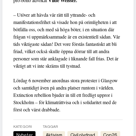
Vilde Weisser.
pro-bono advokat
– Utöver att hävda vår rätt till yttrande- och
manifestationsfrihet så visade hon på orimligheten i att
bötfälla oss, och med så höga böter, i en situation där
frågan vi uppmärksammade är en existentiell sådan. Vår
tids viktigaste sådan! Det vore förstås fantastiskt att bli
friad, vilket också skulle öppna dörrar till att andra
personer som står anklagade i liknande fall frias. Det är
viktigt att vi inte skräms till tystnad.
Lördag 6 november anordnas stora protester i Glasgow
och samtidigt även på andra platser runtom i världen.
Extinction rebellion bjuder in till ett fredligt uppror i
Stockholm – för klimaträttvisa och i solidaritet med de
först och värst drabbade.
KATEGORI
TAGGAR
Nyheter
aktivism
civil olydnad
Cop26