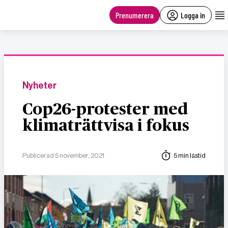
main
content
Prenumerera
Logga in
Nyheter
Cop26-protester med
klimaträttvisa i fokus
Publicerad 5 november, 2021
5 min lästid