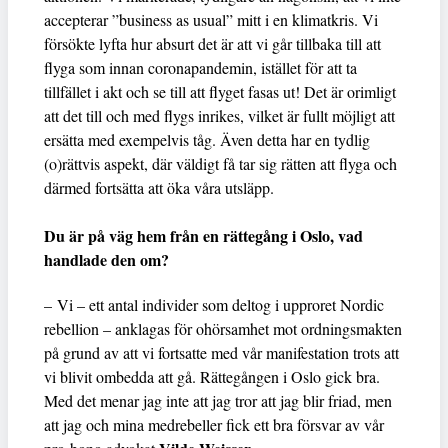
accepterar ”business as usual” mitt i en klimatkris. Vi
försökte lyfta hur absurt det är att vi går tillbaka till att
flyga som innan coronapandemin, istället för att ta
tillfället i akt och se till att flyget fasas ut! Det är orimligt
att det till och med flygs inrikes, vilket är fullt möjligt att
ersätta med exempelvis tåg. Även detta har en tydlig
(o)rättvis aspekt, där väldigt få tar sig rätten att flyga och
därmed fortsätta att öka våra utsläpp.
Du är på väg hem från en rättegång i Oslo, vad
handlade den om?
– Vi – ett antal individer som deltog i upproret Nordic
rebellion – anklagas för ohörsamhet mot ordningsmakten
på grund av att vi fortsatte med vår manifestation trots att
vi blivit ombedda att gå. Rättegången i Oslo gick bra.
Med det menar jag inte att jag tror att jag blir friad, men
att jag och mina medrebeller fick ett bra försvar av vår