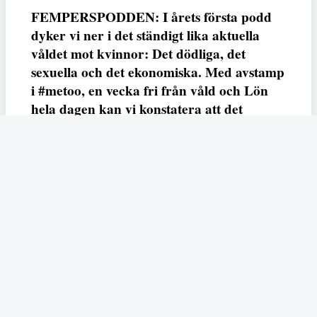
FEMPERSPODDEN: I årets första podd
dyker vi ner i det ständigt lika aktuella
våldet mot kvinnor: Det dödliga, det
sexuella och det ekonomiska. Med avstamp
i #metoo, en vecka fri från våld och Lön
hela dagen kan vi konstatera att det
varken saknas kunskap, data eller behov.
Vi efterlyser våldsprevention, ursäkter och
löneutjämnande åtgärder från såväl fack,
arbetsgivare och beslutsfattare.
Fempers
Fempers evenemang
Dela