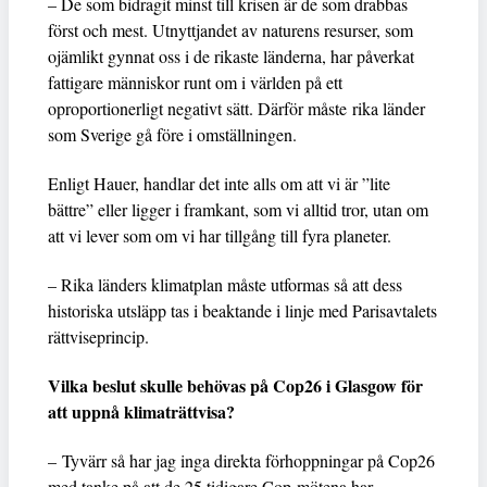
– De som bidragit minst till krisen är de som drabbas
först och mest. Utnyttjandet av naturens resurser, som
ojämlikt gynnat oss i de rikaste länderna, har påverkat
fattigare människor runt om i världen på ett
oproportionerligt negativt sätt. Därför måste rika länder
som Sverige gå före i omställningen.
Enligt Hauer, handlar det inte alls om att vi är ”lite
bättre” eller ligger i framkant, som vi alltid tror, utan om
att vi lever som om vi har tillgång till fyra planeter.
– Rika länders klimatplan måste utformas så att dess
historiska utsläpp tas i beaktande i linje med Parisavtalets
rättviseprincip.
Vilka beslut skulle behövas på Cop26 i Glasgow för
att uppnå klimaträttvisa?
– Tyvärr så har jag inga direkta förhoppningar på Cop26
med tanke på att de 25 tidigare Cop-mötena har