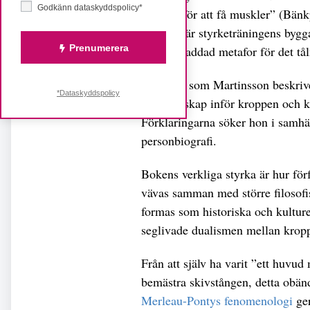
Godkänn dataskyddspolicy*
sliter vi för att få muskler” (Bänk
synsätt där styrketräningens bygg
Prenumerera
positivt laddad metafor för det t
Den resa som Martinsson beskrive
*Dataskyddspolicy
främlingskap inför kroppen och ka
Förklaringarna söker hon i samhä
personbiografi.
Bokens verkliga styrka är hur förf
vävas samman med större filosofi
formas som historiska och kulture
seglivade dualismen mellan kropp 
Från att själv ha varit ”ett huvud
bemästra skivstången, detta obän
Merleau-Pontys fenomenologi
ger