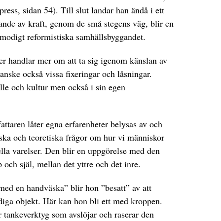
press, sidan 54). Till slut landar han ändå i ett
ande av kraft, genom de små stegens väg, blir en
ålmodigt reformistiska samhällsbyggandet.
r handlar mer om att ta sig igenom känslan av
nske också vissa fixeringar och låsningar.
lle och kultur men också i sin egen
attaren låter egna erfarenheter belysas av och
ska och teoretiska frågor om hur vi människor
lla varelser. Den blir en uppgörelse med den
och själ, mellan det yttre och det inre.
 med en handväska” blir hon ”besatt” av att
diga objekt. Här kan hon bli ett med kroppen.
 tankeverktyg som avslöjar och raserar den