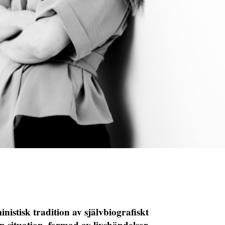
nistisk tradition av självbiografiskt
situation, formad av livshändelser,