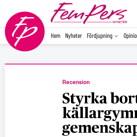
main
content
Hem
Nyheter
Fördjupning
Opini
Recension
Styrka bo
källargym
gemenska