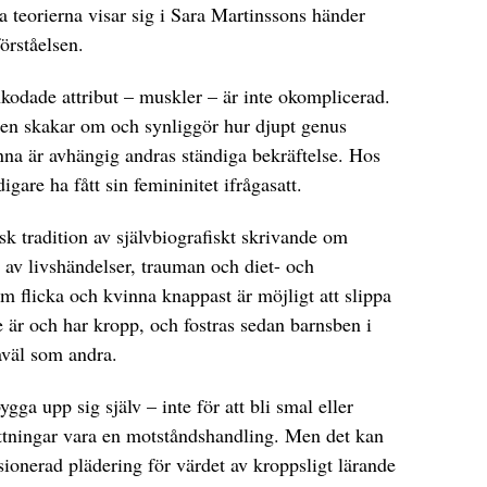
a teorierna visar sig i Sara Martinssons händer
örståelsen.
odade attribut – muskler – är inte okomplicerad.
n skakar om och synliggör hur djupt genus
nna är avhängig andras ständiga bekräftelse. Hos
igare ha fått sin femininitet ifrågasatt.
sk tradition av självbiografiskt skrivande om
 av livshändelser, trauman och diet- och
om flicka och kvinna knappast är möjligt att slippa
de är och har kropp, och fostras sedan barnsben i
såväl som andra.
 bygga upp sig själv – inte för att bli smal eller
ttningar vara en motståndshandling. Men det kan
ionerad plädering för värdet av kroppsligt lärande