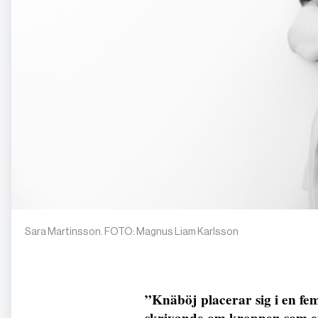
Sara Martinsson. FOTO: Magnus Liam Karlsson
”Knäböj placerar sig i en femi
skrivande om kroppen som en 