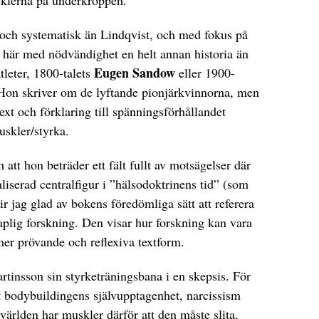
och systematisk än Lindqvist, och med fokus på
 här med nödvändighet en helt annan historia än
Eugen Sandow
tleter, 1800-talets
eller 1900-
 Hon skriver om de lyftande pionjärkvinnorna, men
text och förklaring till spänningsförhållandet
uskler/styrka.
att hon beträder ett fält fullt av motsägelser där
liserad centralfigur i ”hälsodoktrinens tid” (som
lir jag glad av bokens föredömliga sätt att referera
kaplig forskning. Den visar hur forskning kan vara
mer prövande och reflexiva textform.
tinsson sin styrketräningsbana i en skepsis. För
t bodybuildingens självupptagenhet, narcissism
världen har muskler därför att den måste slita,