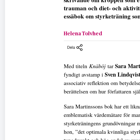
trauman och diet- och aktivit
essäbok om styrketräning s
Helena Tolvhed
Dela
Sara Mart
Med titeln
Knäböj
tar
Sven Lindqvis
fyndigt avstamp i
associativ reflektion om betydel
berättelsen om hur författaren sj
Sara Martinssons bok har ett li
emblematisk värdemätare för manl
styrketräningens grundövningar 
hon, ”det optimala kvinnliga sty
tyngdpunkt och hög andel av mus