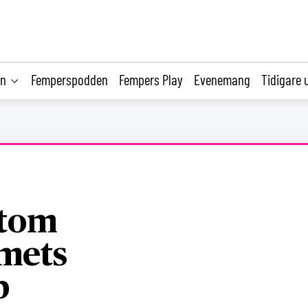
on
Femperspodden
Fempers Play
Evenemang
Tidigare 
rtom
mets
p