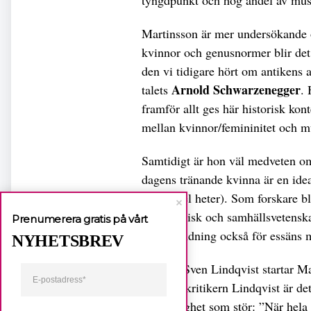
Martinsson är mer undersökande 
kvinnor och genusnormer blir det
den vi tidigare hört om antikens a
Arnold Schwarzenegger
talets
.
framför allt ges här historisk kon
mellan kvinnor/femininitet och m
Samtidigt är hon väl medveten om 
dagens tränande kvinna är en idea
ett kapitel heter). Som forskare b
till historisk och samhällsvetens
Prenumerera gratis på vårt
till användning också för essäns 
NYHETSBREV
Liksom Sven Lindqvist startar Mar
samhällskritikern Lindqvist är de
och futtighet som stör: ”När hela 