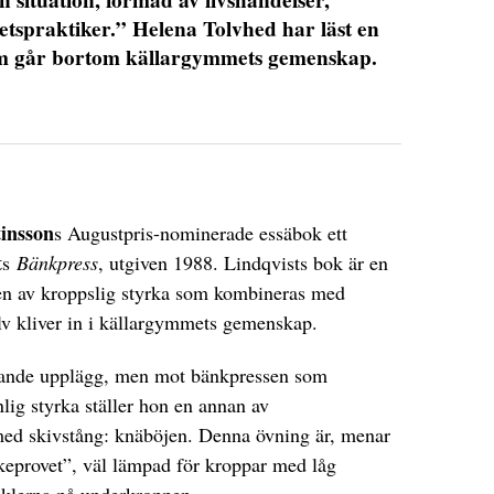
etspraktiker.” Helena Tolvhed har läst en
om går bortom källargymmets gemenskap.
insson
s Augustpris-nominerade essäbok ett
t
s
Bänkpress
, utgiven 1988. Lindqvists bok är en
sen av kroppslig styrka som kombineras med
älv kliver in i källargymmets gemenskap.
knande upplägg, men mot bänkpressen som
ig styrka ställer hon en annan av
med skivstång: knäböjen. Denna övning är, menar
rkeprovet”, väl lämpad för kroppar med låg
klerna på underkroppen.