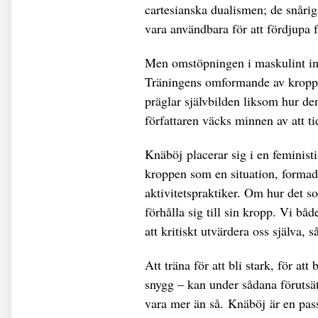
cartesianska dualismen; de snårig
vara användbara för att fördjupa f
Men omstöpningen i maskulint ink
Träningens omformande av kroppe
präglar självbilden liksom hur de
författaren väcks minnen av att tid
Knäböj placerar sig i en feministi
kroppen som en situation, formad
aktivitetspraktiker. Om hur det s
förhålla sig till sin kropp. Vi bå
att kritiskt utvärdera oss själva, 
Att träna för att bli stark, för att
snygg – kan under sådana förutsä
vara mer än så. Knäböj är en pass