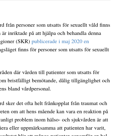
d från personer som utsatts för sexuellt våld finns
 är inriktade på att hjälpa och behandla denna
egioner (SKR)
publicerade i maj 2020 en
släget finns för personer som utsatts för sexuellt
åden där vården till patienter som utsatts för
 om bristfälligt bemötande, dålig tillgänglighet och
ns bland vårdpersonal.
rd sker det ofta helt frånkopplat från traumat och
eten om att hens mående kan vara en reaktion på
 vanligt problem inom hälso- och sjukvården är att
fiera eller uppmärksamma att patienten har varit,
Resultatet blir att många patienter genomför en hel