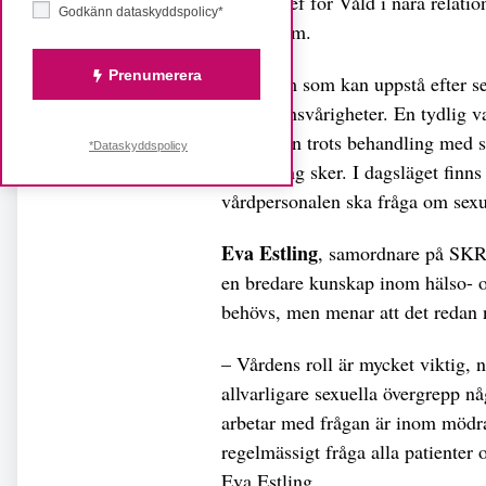
enhetschef för Våld i nära relat
Godkänn dataskyddspolicy*
Stockholm.
Prenumerera
Symptom som kan uppstå efter sex
och sömnsvårigheter. En tydlig v
till vården trots behandling med
*Dataskyddspolicy
förbättring sker. I dagsläget finns
vårdpersonalen ska fråga om sexue
Eva Estling
, samordnare på SKR 
en bredare kunskap inom hälso- oc
behövs, men menar att det redan n
– Vårdens roll är mycket viktig, n
allvarligare sexuella övergrepp nå
arbetar med frågan är inom mödrah
regelmässigt fråga alla patienter 
Eva Estling.