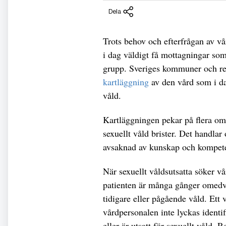
Dela
Trots behov och efterfrågan av vår
i dag väldigt få mottagningar som
grupp. Sveriges kommuner och r
kartläggning
av den vård som i dag
våld.
Kartläggningen pekar på flera omr
sexuellt våld brister. Det handlar
avsaknad av kunskap och kompete
När sexuellt våldsutsatta söker vå
patienten är många gånger omedv
tidigare eller pågående våld. Ett
vårdpersonalen inte lyckas identi
eller är utsatt för sexuellt våld. 