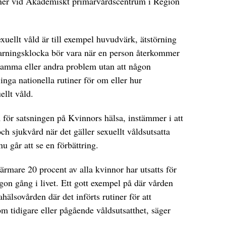
ioner vid Akademiskt primärvårdscentrum i Region
uellt våld är till exempel huvudvärk, ätstörning
arningsklocka bör vara när en person återkommer
 samma eller andra problem utan att någon
 inga nationella rutiner för om eller hur
llt våld.
för satsningen på Kvinnors hälsa, instämmer i att
h sjukvård när det gäller sexuellt våldsutsatta
u går att se en förbättring.
ärmare 20 procent av alla kvinnor har utsatts för
gon gång i livet. Ett gott exempel på där vården
älsovården där det införts rutiner för att
om tidigare eller pågående våldsutsatthet, säger