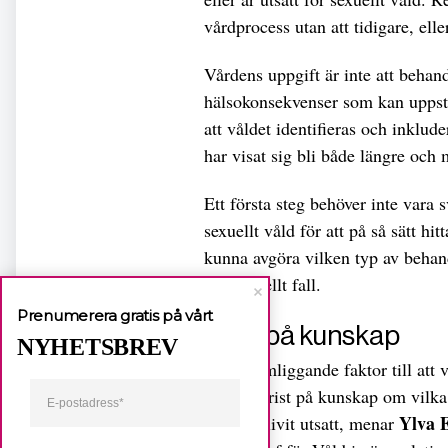
vårdprocess utan att tidigare, ell
Vårdens uppgift är inte att behand
hälsokonsekvenser som kan uppstå 
att våldet identifieras och inklu
har visat sig bli både längre och 
Ett första steg behöver inte vara 
sexuellt våld för att på så sätt hi
kunna avgöra vilken typ av behan
individuellt fall.
Prenumerera gratis på vårt
Brist på kunskap
NYHETSBREV
En bakomliggande faktor till att v
våld är brist på kunskap om vilka
Ylva 
person blivit utsatt, menar