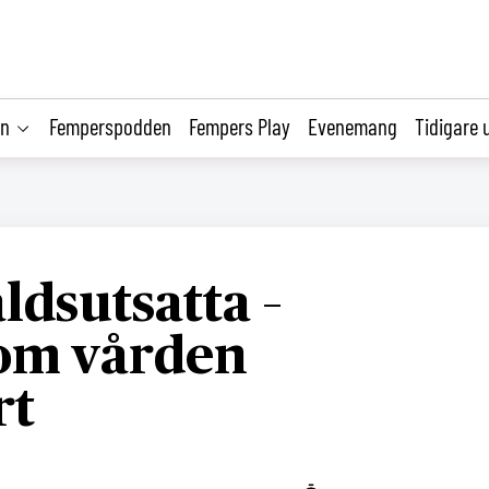
on
Femperspodden
Fempers Play
Evenemang
Tidigare 
ldsutsatta –
om vården
rt