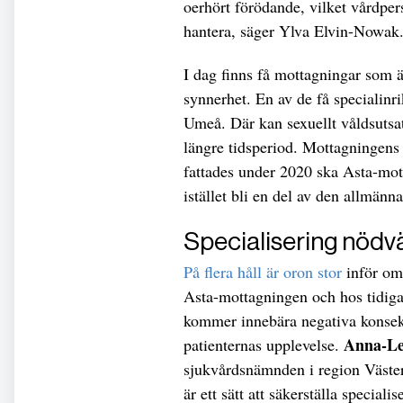
oerhört förödande, vilket vårdpe
hantera, säger Ylva Elvin-Nowak
I dag finns få mottagningar som är
synnerhet. En av de få specialin
Umeå. Där kan sexuellt våldsutsa
längre tidsperiod. Mottagningens a
fattades under 2020 ska Asta-mot
istället bli en del av den allmänn
Specialisering nödv
På flera håll är oron stor
inför om
Asta-mottagningen och hos tidiga
kommer innebära negativa konsek
Anna-Le
patienternas upplevelse.
sjukvårdsnämnden i region Väste
är ett sätt att säkerställa specia