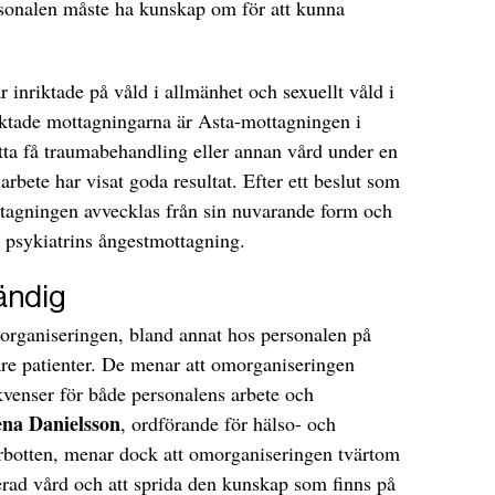
rsonalen måste ha kunskap om för att kunna
.
 inriktade på våld i allmänhet och sexuellt våld i
riktade mottagningarna är Asta-mottagningen i
tta få traumabehandling eller annan vård under en
rbete har visat goda resultat. Efter ett beslut som
tagningen avvecklas från sin nuvarande form och
a psykiatrins ångestmottagning.
ändig
organiseringen, bland annat hos personalen på
re patienter. De menar att omorganiseringen
venser för både personalens arbete och
na Danielsson
, ordförande för hälso- och
rbotten, menar dock att omorganiseringen tvärtom
liserad vård och att sprida den kunskap som finns på