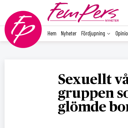
main
content
Hem
Nyheter
Fördjupning
Opini
Sexuellt vå
gruppen s
glömde bo