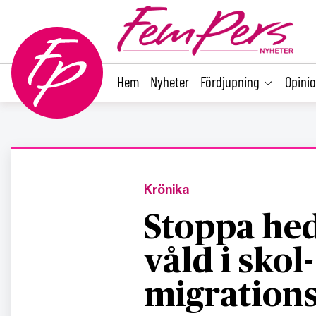
main
content
Hem
Nyheter
Fördjupning
Opini
Krönika
Stoppa hed
våld i skol
migrations