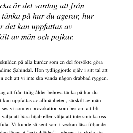
cka är det vardag att från
 tänka på hur du agerar, hur
r det kan uppfattas av
kilt av män och pojkar.
a skulden på alla kurder som en del försökte göra
dime Şahindal. Hon tydliggjorde själv i sitt tal att
en och att vi inte ska vända någon drabbad ryggen.
ag att från tidig ålder behöva tänka på hur du
et kan uppfattas av allmänheten, särskilt av män
ar ses vi som en provokation som ber om att bli
 välja att bära hijab eller välja att inte sminka oss
er fula. Vi kunde så sent som i veckan läsa följande
lan lånar ut ”extrakläder” – elever ska skyla sig