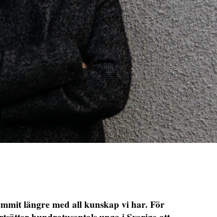
kommit längre med all kunskap vi har. För
ortsätter hundratusentals unga i Sverige att