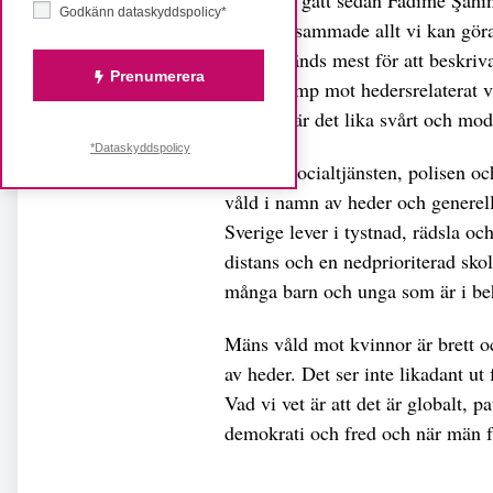
Godkänn dataskyddspolicy*
uppmärksammade allt vi kan göra 
som används mest för att beskri
Prenumerera
ärliga kamp mot hedersrelaterat v
Än idag är det lika svårt och mod
*Dataskyddspolicy
Skolan, socialtjänsten, polisen o
våld i namn av heder och generell
Sverige lever i tystnad, rädsla o
distans och en nedprioriterad skol
många barn och unga som är i be
Mäns våld mot kvinnor är brett o
av heder. Det ser inte likadant ut 
Vad vi vet är att det är globalt, pa
demokrati och fred och när män fö