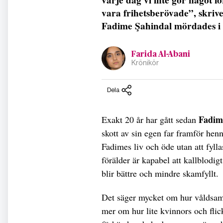
vara frihetsberövade”, skrive
Fadime Şahindal mördades i
Farida Al-Abani
Krönikör
Dela
Fadim
Exakt 20 år har gått sedan
skott av sin egen far framför hen
Fadimes liv och öde utan att fyll
förälder är kapabel att kallblodigt
blir bättre och mindre skamfyllt.
Det säger mycket om hur våldsamt 
mer om hur lite kvinnors och flic