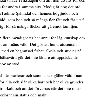
för andra i samma sits. Modig är nog det ord
va Fadime Şahindal och hennes högljudda och
åld, som hon och så många fler fått och får utstå.
igt för så många flickor att gå emot familjen.
ch flera myndigheter har ännu för låg kunskap om
t om mäns våld. Det gör att hundratusentals i
ch med en begränsad frihet. Skola och studier på
hälsovård gör det inte lättare att upptäcka de
hov av stöd.
ch det varierar och samma sak gäller våld i namn
för alla och slår olika hårt och har olika grunder.
triarkalt och att det förvärras när det inte råder
rlorar sin status och makt.