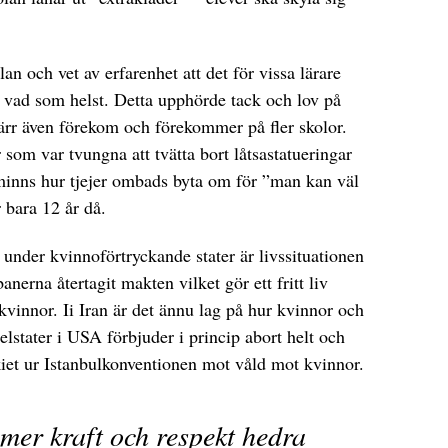
an och vet av erfarenhet att det för vissa lärare
 i vad som helst. Detta upphörde tack och lov på
värr även förekom och förekommer på fler skolor.
 som var tvungna att tvätta bort låtsastatueringar
minns hur tjejer ombads byta om för ”man kan väl
 bara 12 år då.
 under kvinnoförtryckande stater är livssituationen
anerna återtagit makten vilket gör ett fritt liv
h kvinnor. Ii Iran är det ännu lag på hur kvinnor och
 delstater i USA förbjuder i princip abort helt och
rkiet ur Istanbulkonventionen mot våld mot kvinnor.
mer kraft och respekt hedra