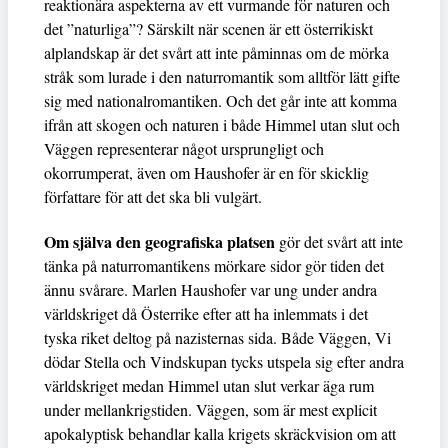
reaktionära aspekterna av ett vurmande för naturen och
det ”naturliga”? Särskilt när scenen är ett österrikiskt
alplandskap är det svårt att inte påminnas om de mörka
stråk som lurade i den naturromantik som alltför lätt gifte
sig med nationalromantiken. Och det går inte att komma
ifrån att skogen och naturen i både Himmel utan slut och
Väggen representerar något ursprungligt och
okorrumperat, även om Haushofer är en för skicklig
författare för att det ska bli vulgärt.
Om själva den geografiska platsen
gör det svårt att inte
tänka på naturromantikens mörkare sidor gör tiden det
ännu svårare. Marlen Haushofer var ung under andra
världskriget då Österrike efter att ha inlemmats i det
tyska riket deltog på nazisternas sida. Både Väggen, Vi
dödar Stella och Vindskupan tycks utspela sig efter andra
världskriget medan Himmel utan slut verkar äga rum
under mellankrigstiden. Väggen, som är mest explicit
apokalyptisk behandlar kalla krigets skräckvision om att