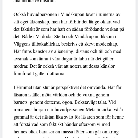
alla inklusive hustrun.
Också huvudpersonen i Vindskupan lever i ruinerna av
sitt eget äktenskap, men här förblir det länge oklart vad
det faktiskt är som har haft en sådan förödande verkan på
det. Både i Vi dödar Stella och Vindskupan, liksom i
Väggens tillbakablickar, beskrivs ett skevt moderskap.
Här finns känslor av alienering, distans och till och med
avsmak som ännu i våra dagar är tabu när det gäller
mödrar. Det är också värt att notera att dessa känslor
framförallt gäller döttrarna.
I Himmel utan slut är perspektivet det omvända. Här får
läsaren istället möta världen och de vuxna genom
barnets, genom dotterns, ögon. Bokstavligt talat. Vid
romanens början när huvudpersonen Meta är cirka två år
gammal är det nästan lika svårt för läsaren som för henne
att förstå vad som faktiskt händer eftersom vi med
hennes blick bara ser en massa fötter som går omkring