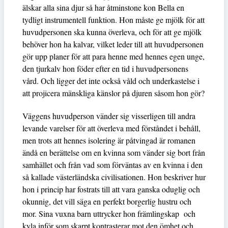
älskar alla sina djur så har åtminstone kon Bella en
tydligt instrumentell funktion. Hon måste ge mjölk för att
huvudpersonen ska kunna överleva, och för att ge mjölk
behöver hon ha kalvar, vilket leder till att huvudpersonen
gör upp planer för att para henne med hennes egen unge,
den tjurkalv hon föder efter en tid i huvudpersonens
vård. Och ligger det inte också våld och underkastelse i
att projicera mänskliga känslor på djuren såsom hon gör?
Väggens huvudperson vänder sig visserligen till andra
levande varelser för att överleva med förståndet i behåll,
men trots att hennes isolering är påtvingad är romanen
ändå en berättelse om en kvinna som vänder sig bort från
samhället och från vad som förväntas av en kvinna i den
så kallade västerländska civilisationen. Hon beskriver hur
hon i princip har fostrats till att vara ganska oduglig och
okunnig, det vill säga en perfekt borgerlig hustru och
mor. Sina vuxna barn uttrycker hon främlingskap och
kyla inför som skarpt kontrasterar mot den ömhet och