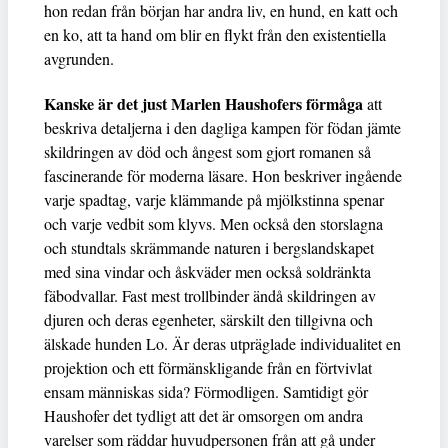
hon redan från början har andra liv, en hund, en katt och
en ko, att ta hand om blir en flykt från den existentiella
avgrunden.
Kanske är det just Marlen Haushofers förmåga
att
beskriva detaljerna i den dagliga kampen för födan jämte
skildringen av död och ångest som gjort romanen så
fascinerande för moderna läsare. Hon beskriver ingående
varje spadtag, varje klämmande på mjölkstinna spenar
och varje vedbit som klyvs. Men också den storslagna
och stundtals skrämmande naturen i bergslandskapet
med sina vindar och åskväder men också soldränkta
fäbodvallar. Fast mest trollbinder ändå skildringen av
djuren och deras egenheter, särskilt den tillgivna och
älskade hunden Lo. Är deras utpräglade individualitet en
projektion och ett förmänskligande från en förtvivlat
ensam människas sida? Förmodligen. Samtidigt gör
Haushofer det tydligt att det är omsorgen om andra
varelser som räddar huvudpersonen från att gå under