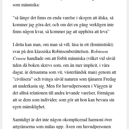
som människa:
”så länge det finns en enda varelse i skogen att älska, så
kommer jag göra det; och om det en gång verkligen inte
finns någon kvar, så kommer jag att upphöra att leva”
I detta kan man, om man så vill, läsa in ett (feministiskt)
svar på den klassiska Robinsonberättelsen.
Robinson
Crusoe
handlade om att förbli människa (vilket vid såväl
tiden då boken skrevs som, om än mer implicit, i våra
dagar, är detsamma som vit, västerländsk man) genom att
”civilisera” och tvinga såväl naturen som tjänaren Fredag
att underkasta sig. Men för huvudpersonen i Väggen är
det alltså relationen till andra levande varelser, förmågan
att se dem som individer, som gör att hon kan bevara sin
egen mänsklighet.
Samtidigt är det inte någon okomplicerad harmoni över
artgränserna som målas upp. Även om huvudpersonen