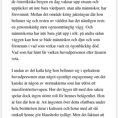
de österrikiska bergen en dag vaknar upp ensam och
upptäcker att inte bara värdparet, utan alla människor, har
försvunnit. Mellan det område kring jaktstugan där hon
befinner sig och resten av världen har det nämligen rests
en genomskinlig men ogenomtränglig vägg. Och
människorna har inte bara gått upp i rök: på andra sidan
väggen kan hon se både människor och djur och som
förstenats i vad som verkar varit en ögonblicklig död.
Vad som har hänt får varken huvudpersonen eller läsaren
veta.
I andan av det kalla krig hon befinner sig i spekulerar
huvudpersonen utan något egentligt engagemang om det
kanske är någon av stormakterna som har utlöst ett
massförstörelsevapen. Hur det ligger till med den saken
spelar dock ingen större roll för hennes belägenhet. Hon
är fast där hon är. Att ångesten över detta ofattbara under
hela berättelsen lurar i kulissen och hotar med att slå
omkull henne gör Haushofer tydligt. Men det faktum att