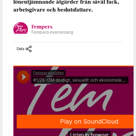
löneutjämnande åtgärder från såväl fack,
arbetsgivare och beslutsfattare.
Fempers
Fempers evenemang
Dela