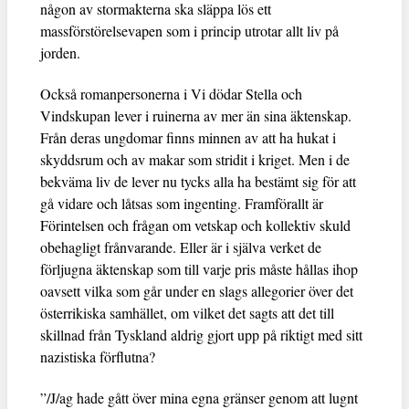
någon av stormakterna ska släppa lös ett
massförstörelsevapen som i princip utrotar allt liv på
jorden.
Också romanpersonerna i Vi dödar Stella och
Vindskupan lever i ruinerna av mer än sina äktenskap.
Från deras ungdomar finns minnen av att ha hukat i
skyddsrum och av makar som stridit i kriget. Men i de
bekväma liv de lever nu tycks alla ha bestämt sig för att
gå vidare och låtsas som ingenting. Framförallt är
Förintelsen och frågan om vetskap och kollektiv skuld
obehagligt frånvarande. Eller är i själva verket de
förljugna äktenskap som till varje pris måste hållas ihop
oavsett vilka som går under en slags allegorier över det
österrikiska samhället, om vilket det sagts att det till
skillnad från Tyskland aldrig gjort upp på riktigt med sitt
nazistiska förflutna?
”/J/ag hade gått över mina egna gränser genom att lugnt