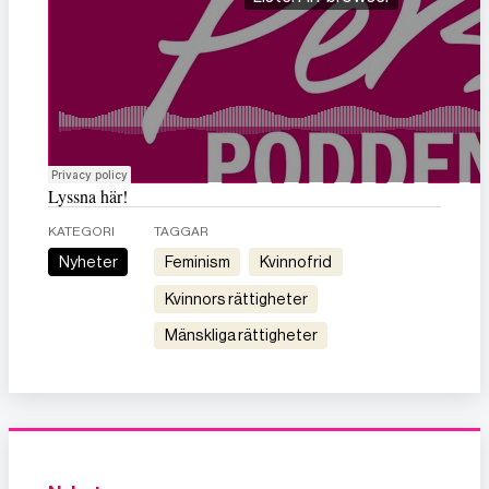
Lyssna här!
KATEGORI
TAGGAR
Nyheter
feminism
kvinnofrid
kvinnors rättigheter
mänskliga rättigheter