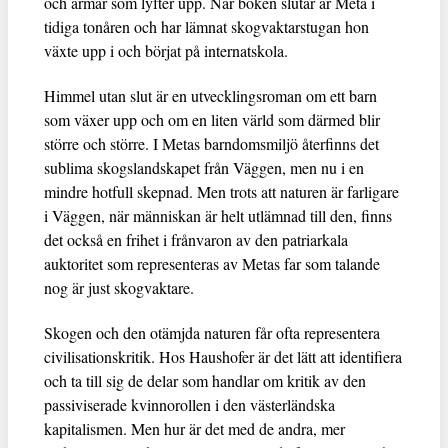
och armar som lyfter upp. När boken slutar är Meta i
tidiga tonåren och har lämnat skogvaktarstugan hon
växte upp i och börjat på internatskola.
Himmel utan slut är en utvecklingsroman om ett barn
som växer upp och om en liten värld som därmed blir
större och större. I Metas barndomsmiljö återfinns det
sublima skogslandskapet från Väggen, men nu i en
mindre hotfull skepnad. Men trots att naturen är farligare
i Väggen, när människan är helt utlämnad till den, finns
det också en frihet i frånvaron av den patriarkala
auktoritet som representeras av Metas far som talande
nog är just skogvaktare.
Skogen och den otämjda naturen får ofta representera
civilisationskritik. Hos Haushofer är det lätt att identifiera
och ta till sig de delar som handlar om kritik av den
passiviserade kvinnorollen i den västerländska
kapitalismen. Men hur är det med de andra, mer