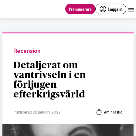
main
content
Prenumerera
Logga in
Recension
Detaljerat om
vantrivseln i en
förljugen
efterkrigsvärld
Publicerad 28 januari, 2022
9 min lästid