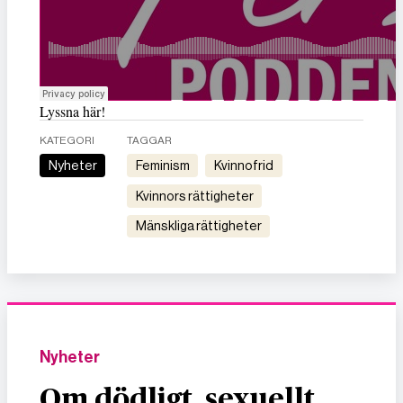
Lyssna här!
KATEGORI
TAGGAR
Nyheter
feminism
kvinnofrid
kvinnors rättigheter
mänskliga rättigheter
Nyheter
Om dödligt, sexuellt