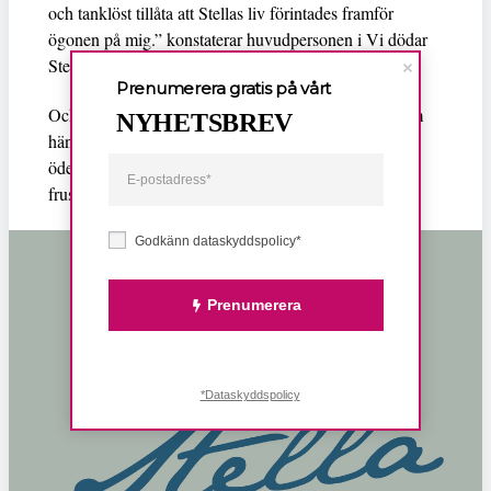
och tanklöst tillåta att Stellas liv förintades framför
ögonen på mig.” konstaterar huvudpersonen i Vi dödar
Stella.
Prenumerera gratis på vårt
Och kanske är det denna förljugna efterkrigsvärld som
NYHETSBREV
händelsen i Väggen, vad den nu är för händelse,
ödelägger. Människorna dör ju trots allt förstenade,
frusna i tiden i sina små idylliska alpstugor.
Godkänn dataskyddspolicy*
Prenumerera
*Dataskyddspolicy