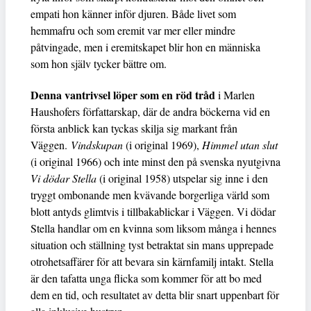
empati hon känner inför djuren. Både livet som
hemmafru och som eremit var mer eller mindre
påtvingade, men i eremitskapet blir hon en människa
som hon själv tycker bättre om.
Denna vantrivsel löper som en röd tråd
i Marlen
Haushofers författarskap, där de andra böckerna vid en
första anblick kan tyckas skilja sig markant från
Väggen.
Vindskupan
(i original 1969),
Himmel utan slut
(i original 1966) och inte minst den på svenska nyutgivna
Vi dödar Stella
(i original 1958) utspelar sig inne i den
tryggt ombonande men kvävande borgerliga värld som
blott antyds glimtvis i tillbakablickar i Väggen. Vi dödar
Stella handlar om en kvinna som liksom många i hennes
situation och ställning tyst betraktat sin mans upprepade
otrohetsaffärer för att bevara sin kärnfamilj intakt. Stella
är den tafatta unga flicka som kommer för att bo med
dem en tid, och resultatet av detta blir snart uppenbart för