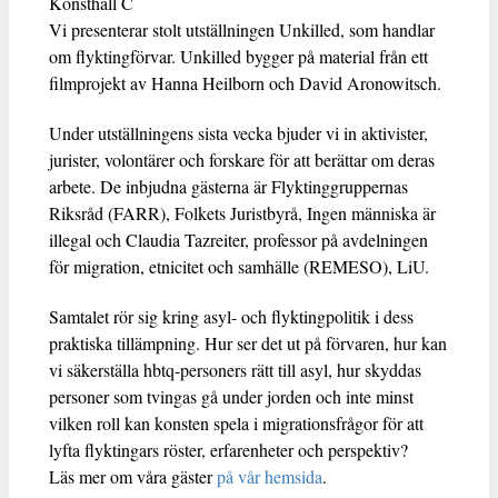
Konsthall C
Vi presenterar stolt utställningen Unkilled, som handlar
om flyktingförvar. Unkilled bygger på material från ett
filmprojekt av Hanna Heilborn och David Aronowitsch.
Under utställningens sista vecka bjuder vi in aktivister,
jurister, volontärer och forskare för att berättar om deras
arbete. De inbjudna gästerna är Flyktinggruppernas
Riksråd (FARR), Folkets Juristbyrå, Ingen människa är
illegal och Claudia Tazreiter, professor på avdelningen
för migration, etnicitet och samhälle (REMESO), LiU.
Samtalet rör sig kring asyl- och flyktingpolitik i dess
praktiska tillämpning. Hur ser det ut på förvaren, hur kan
vi säkerställa hbtq-personers rätt till asyl, hur skyddas
personer som tvingas gå under jorden och inte minst
vilken roll kan konsten spela i migrationsfrågor för att
lyfta flyktingars röster, erfarenheter och perspektiv?
Läs mer om våra gäster
på vår hemsida
.