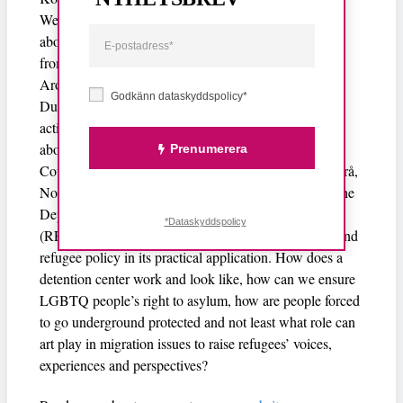
We proudly present the exhibition Unkilled, which is
about refugee detention. Unkilled is based on material
from a film project by Hanna Heilborn and David
Aronowitsch.
Godkänn dataskyddspolicy*
During the last week of the exhibition, we invite
activists, lawyers, volunteers and researchers to talk
about their work. The invited guests are The National
Prenumerera
Council of Refugee Groups (FARR), Folkets Juristbyrå,
No One Is Illegal and Claudia Tazreiter, professor at the
Department of Migration, Ethnicity and Society
*Dataskyddspolicy
(REMESO), LiU. The conversation is about asylum and
refugee policy in its practical application. How does a
detention center work and look like, how can we ensure
LGBTQ people’s right to asylum, how are people forced
to go underground protected and not least what role can
art play in migration issues to raise refugees’ voices,
experiences and perspectives?