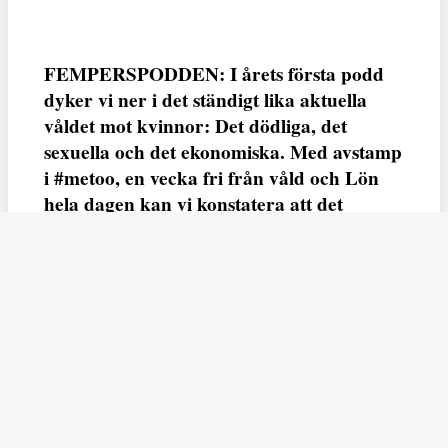
FEMPERSPODDEN: I årets första podd
dyker vi ner i det ständigt lika aktuella
våldet mot kvinnor: Det dödliga, det
sexuella och det ekonomiska. Med avstamp
i #metoo, en vecka fri från våld och Lön
hela dagen kan vi konstatera att det
varken saknas kunskap, data eller behov.
Vi efterlyser våldsprevention, ursäkter och
löneutjämnande åtgärder från såväl fack,
arbetsgivare och beslutsfattare.
Fempers
Fempers evenemang
Dela