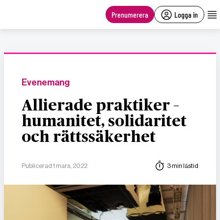
main
content
Prenumerera
Logga in
Evenemang
Allierade praktiker –
humanitet, solidaritet
och rättssäkerhet
Publicerad 1 mars, 2022
3 min lästid