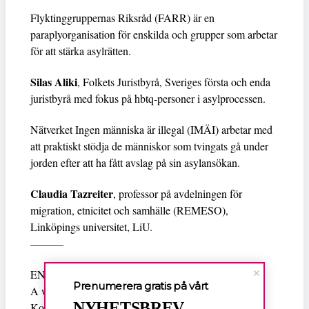
Flyktinggruppernas Riksråd (FARR) är en
paraplyorganisation för enskilda och grupper som arbetar
för att stärka asylrätten.
Silas Aliki
, Folkets Juristbyrå, Sveriges första och enda
juristbyrå med fokus på hbtq-personer i asylprocessen.
Nätverket Ingen människa är illegal (IMÄI) arbetar med
att praktiskt stödja de människor som tvingats gå under
jorden efter att ha fått avslag på sin asylansökan.
Claudia Tazreiter
, professor på avdelningen för
migration, etnicitet och samhälle (REMESO),
Linköpings universitet, LiU.
———
ENG
Prenumerera gratis på vårt
A warm welcome on March 3 at 18:00-20:00 at
NYHETSBREV
Konsthall C!