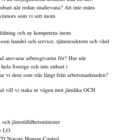
e enbart når redan studievana? Att inte mäns
kvinnors som vi sett inom
bildning och ny kompetens inom
om handel och service, tjänstesektorn och vård
ad ansvarar arbetsgivarna för? Hur når
 hela Sverige och inte enbart i
tar vi dem som står långt från arbetsmarknaden?
mtal vill vi staka ut vägen mot jämlika OCH
 och jämställdhetsminister
e LO
VD Novare Human Capital