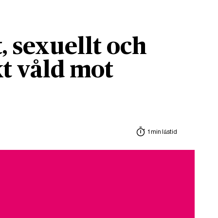
, sexuellt och
t våld mot
1 min lästid