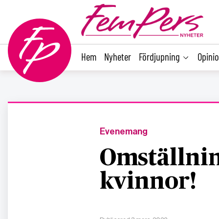
main
content
Hem
Nyheter
Fördjupning
Opini
Evenemang
Omställnin
kvinnor!