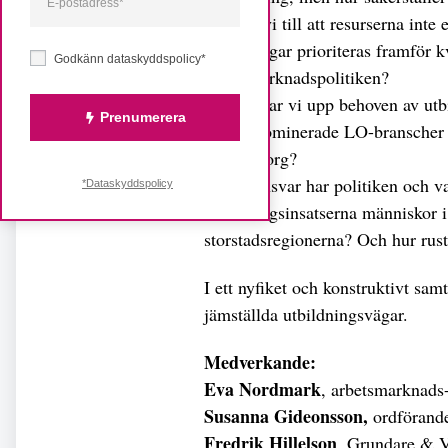
Hur ser vi till att resurserna int
utbildningar prioriteras framför 
Godkänn dataskyddspolicy*
arbetsmarknadspolitiken?
Hur fångar vi upp behoven av ut
Prenumerera
kvinnodominerade LO-branscher s
och omsorg?
Vilket ansvar har politiken och v
*Dataskyddspolicy
utbildningsinsatserna människor i
storstadsregionerna? Och hur rus
I ett nyfiket och konstruktivt sa
jämställda utbildningsvägar.
Medverkande:
Eva Nordmark
, arbetsmarknads-
Susanna Gideonsson,
ordförand
Fredrik Hillelson
, Grundare & 