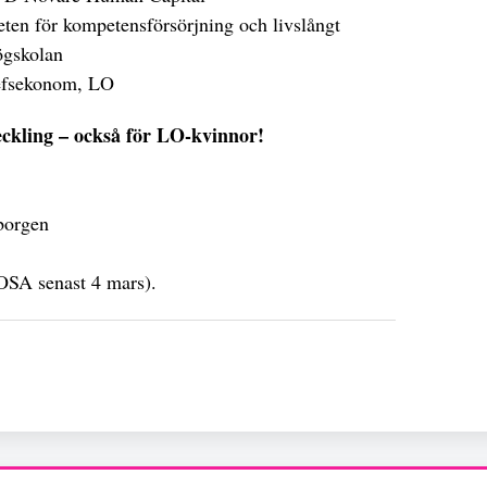
eten för kompetensförsörjning och livslångt
ögskolan
efsekonom, LO
ckling – också för LO-kvinnor!
-borgen
SA senast 4 mars).