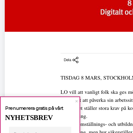
Dela
TISDAG 8 MARS, STOCKHOL
LO vill att vanligt folk ska ges mö
möjlighet att påverka sin arbetssi
arbetslivet ställer stora krav på 
Prenumerera gratis på vårt
jobbväxling.
NYHETSBREV
Ett nytt omställnings- och utbildn
omställning, men hur säkerställer 