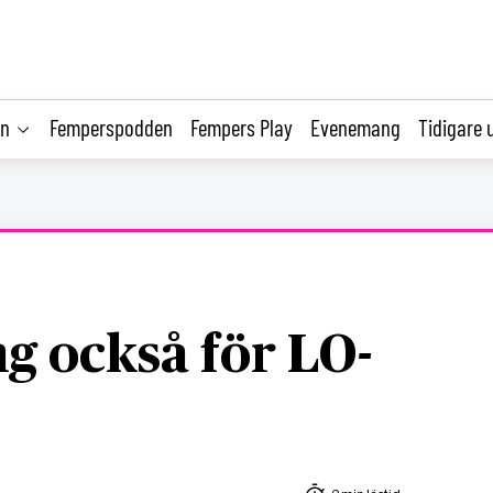
on
Femperspodden
Fempers Play
Evenemang
Tidigare 
g också för LO-