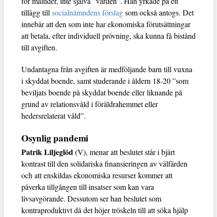
för måltider, inte själva ”vården”. Han yrkade på ett
tillägg till
socialnämndens förslag
som också antogs. Det
innebär att den som inte har ekonomiska förutsättningar
att betala, efter individuell prövning, ska kunna få bistånd
till avgiften.
Undantagna från avgiften är medföljande barn till vuxna
i skyddat boende, samt studerande i åldern 18-20 ”som
beviljats boende på skyddat boende eller liknande på
grund av relationsvåld i föräldrahemmet eller
hedersrelaterat våld”.
Osynlig pandemi
Patrik Liljeglöd
(V), menar att beslutet står i bjärt
kontrast till den solidariska finansieringen av välfärden
och att enskildas ekonomiska resurser kommer att
påverka tillgången till insatser som kan vara
livsavgörande. Dessutom ser han beslutet som
kontraproduktivt då det höjer tröskeln till att söka hjälp