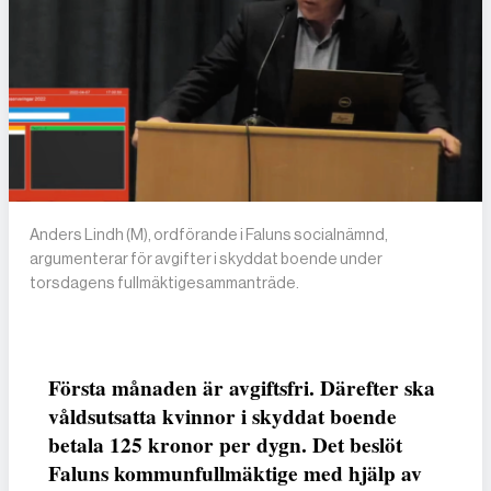
Anders Lindh (M), ordförande i Faluns socialnämnd,
argumenterar för avgifter i skyddat boende under
torsdagens fullmäktigesammanträde.
Första månaden är avgiftsfri. Därefter ska
våldsutsatta kvinnor i skyddat boende
betala 125 kronor per dygn. Det beslöt
Faluns kommunfullmäktige med hjälp av