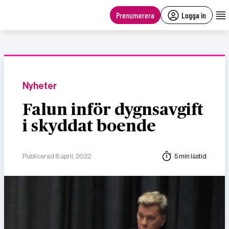
main
content
Prenumerera
Logga in
Nyheter
Falun inför dygnsavgift
i skyddat boende
Publicerad 8 april, 2022
5 min lästid