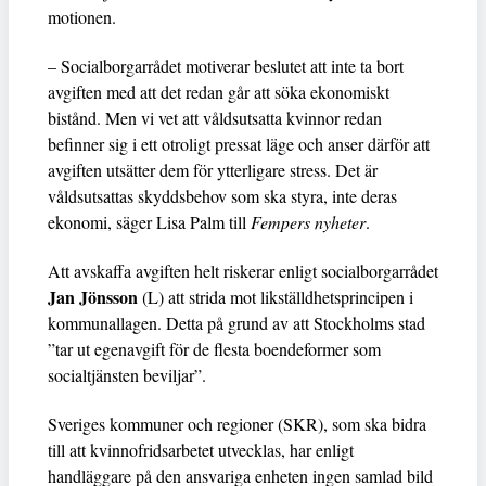
motionen.
– Socialborgarrådet motiverar beslutet att inte ta bort
avgiften med att det redan går att söka ekonomiskt
bistånd. Men vi vet att våldsutsatta kvinnor redan
befinner sig i ett otroligt pressat läge och anser därför att
avgiften utsätter dem för ytterligare stress. Det är
våldsutsattas skyddsbehov som ska styra, inte deras
ekonomi, säger Lisa Palm till
Fempers nyheter
.
Att avskaffa avgiften helt riskerar enligt socialborgarrådet
Jan Jönsson
(L) att strida mot likställdhetsprincipen i
kommunallagen. Detta på grund av att Stockholms stad
”tar ut egenavgift för de flesta boendeformer som
socialtjänsten beviljar”.
Sveriges kommuner och regioner (SKR), som ska bidra
till att kvinnofridsarbetet utvecklas, har enligt
handläggare på den ansvariga enheten ingen samlad bild