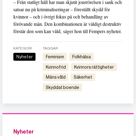
– Från statligt håll har man skjutit jourrörelsen i sank och
satsar nu på kriminaliseringar – föreställt skydd för
kvinnor – och i övrigt fokus på och behandling av
förövande män. Den kombinationen är väldigt destruktiv
förstår den som kan våld, säger hon till Fempers nyheter.
KATEGORI
TAGGAR
Nyheter
feminism
folkhälsa
kvinnofrid
kvinnors rättigheter
mäns våld
säkerhet
skyddat boende
Nyheter