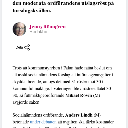
den moderata ordförandens utslagsröst på
torsdagskvällen.
Jenny Rönngren
Redaktör
Dela
Trots att kommunstyrelsen i Falun hade fattat beslut om
att avslå socialnämndens förslag att införa egenavgifter i
skyddat boende, antogs det med 31 röster mot 30 i
kommunfullmäktige. I voteringen blev röstresultatet 30-
Mikael Rosén
30, så fullmäktigeordförande
(M)
avgjorde saken.
Anders Lindh
Socialnämndens ordförande,
(M)
betonade
under debatten
att avgiften ska täcka kostnader