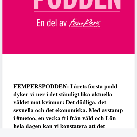
FEMPERSPODDEN: I årets första podd
dyker vi ner i det ständigt lika aktuella
våldet mot kvinnor: Det dödliga, det
sexuella och det ekonomiska. Med avstamp
i #metoo, en vecka fri från våld och Lön
hela dagen kan vi konstatera att det
varken saknas kunskap, data eller behov.