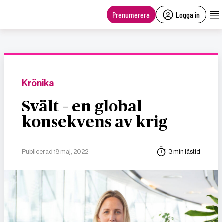
main
content
Prenumerera
Logga in
Krönika
Svält – en global
konsekvens av krig
Publicerad 18 maj, 2022
3 min lästid