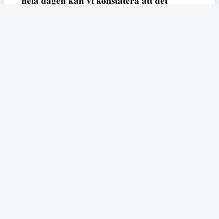
hela dagen kan vi konstatera att det
varken saknas kunskap, data eller behov.
Vi efterlyser våldsprevention, ursäkter och
löneutjämnande åtgärder från såväl fack,
arbetsgivare och beslutsfattare.
Fempers
Fempers evenemang
Dela