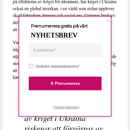
på effekterna av kriget för ukrainare, har kriget i Ukraina
också en global inverkan, i en värld som redan upplever
ökad fattigdom, hunger och social oro. Guterres beskrev
det som att ”vi står nu inför en perfekt storm som hotar
Prenumerera gratis på vårt
att ödelägga utvecklingsländernas ekonomier”.
NYHETSBREV
Världen må vara mer sammansvetsad idag än vad den
någonsin har varit; samtidigt skiljer sig möjligheten att
utjämna livsvillkoren för människor markant. Flera av de
stora sädesimportörerna återfinns i Afrika. Risken är hög
Godkänn dataskyddspolicy*
att 28 miljoner människor i Östafrika drabbas extremt
hårt.
Prenumerera
De höga globala
sädespriserna till följd
*Dataskyddspolicy
av kriget i Ukraina
riskerar att förvärras av