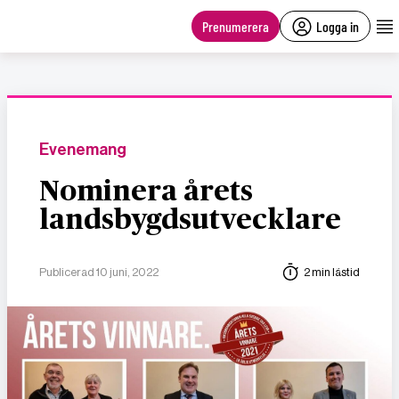
main
content
Prenumerera
Logga in
Evenemang
Nominera årets
landsbygdsutvecklare
Publicerad 10 juni, 2022
2 min lästid