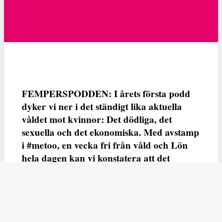
FEMPERSPODDEN: I årets första podd
dyker vi ner i det ständigt lika aktuella
våldet mot kvinnor: Det dödliga, det
sexuella och det ekonomiska. Med avstamp
i #metoo, en vecka fri från våld och Lön
hela dagen kan vi konstatera att det
varken saknas kunskap, data eller behov.
Vi efterlyser våldsprevention, ursäkter och
löneutjämnande åtgärder från såväl fack,
arbetsgivare och beslutsfattare.