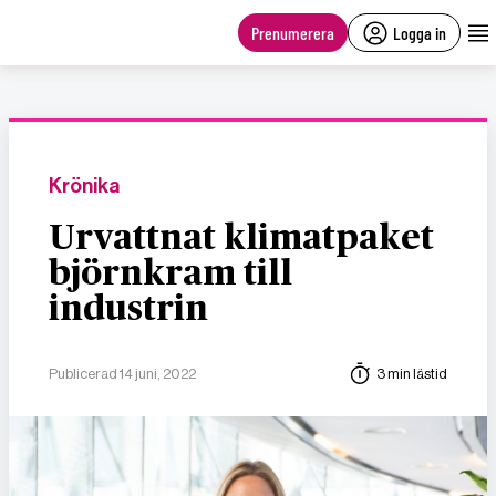
main
content
Prenumerera
Logga in
Krönika
Urvattnat klimatpaket
björnkram till
industrin
Publicerad 14 juni, 2022
3 min lästid