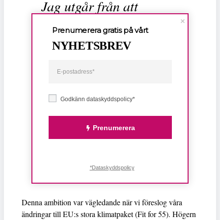
Jag utgår från att
högerpartierna nu vet att
Prenumerera gratis på vårt
vi inte kommer, i en
NYHETSBREV
slutomröstning, rösta på
en helhet där de har
gjort upp om innehållet
Godkänn dataskyddspolicy*
med de högerextrema
genom att vattna ur
Prenumerera
ambitionen i viktiga
delar
*Dataskyddspolicy
Denna ambition var vägledande när vi föreslog våra
ändringar till EU:s stora klimatpaket (Fit for 55). Högern