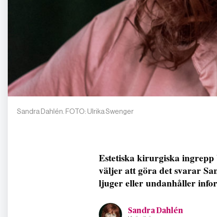
Sandra Dahlén. FOTO: Ulrika Swenger
Estetiska kirurgiska ingrepp b
väljer att göra det svarar Sa
ljuger eller undanhåller infor
Sandra Dahlén