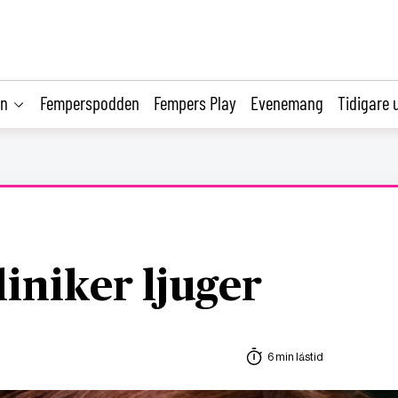
on
Femperspodden
Fempers Play
Evenemang
Tidigare 
iniker ljuger
6 min lästid