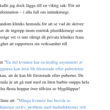
kulle jag dock lägga till en viktig sak: För att
nformation – i alla fall om intimkirurgi.
andom kliniks hemsida för att se vad de skriver
av de ingrepp inom estetisk plastikkirurgi som
erige vet vi inte riktigt då privata kliniker fram
ighet att rapportera sin verksamhet till
tt ”
En del kvinnor har en kraftig asymmetri av
pparna kan även bli förstorade efter puberteten
an, att de kan bli förstorade efter pubertet. De
normala är att gå runt med en liten barbie-snippa hela
lra flesta hoppar över tillväxt av blygdläppar!
äste att: ”
Många kvinnor har besvär av
 hämmat sexliv, problem med hudinfektioner och