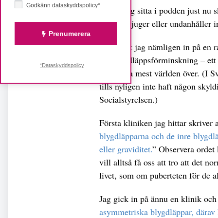
Godkänn dataskyddspolicy*
Skulle jag sitta i podden just nu s
kliniker ljuger eller undanhåller i
Prenumerera
Idag gick jag nämligen in på en r
om blygdläppsförminskning – ett 
*Dataskyddspolicy
ökar allra mest världen över. (I Sv
tills nyligen inte haft någon skyld
Socialstyrelsen.)
Första kliniken jag hittar skriver a
blygdläpparna och de inre blygdlä
eller graviditet.
” Observera ordet k
vill alltså få oss att tro att det 
livet, som om puberteten för de al
Jag gick in på ännu en klinik och l
asymmetriska blygdläppar, därav