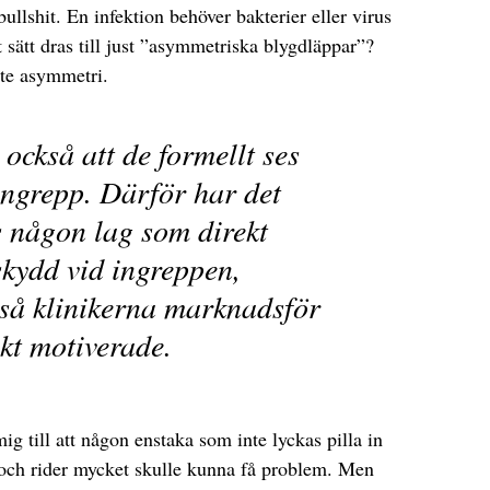
ullshit. En infektion behöver bakterier eller virus
t sätt dras till just ”asymmetriska blygdläppar”?
nte asymmetri.
 också att de formellt ses
ingrepp. Därför har det
ts någon lag som direkt
skydd vid ingreppen,
tså klinikerna marknadsför
kt motiverade.
g till att någon enstaka som inte lyckas pilla in
n och rider mycket skulle kunna få problem. Men