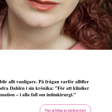
lir allt vanligare. På frågan varför alltfler
ndra Dahlén i sin krönika: ”För att kliniker
mation – i alla fall om intimkirurgi.”
Fler artiklar av skribenten