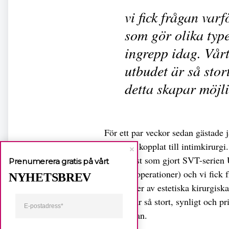
vi fick frågan varf
som gör olika type
ingrepp idag. Vårt
utbudet är så stort
detta skapar möjli
För ett par veckor sedan gästade 
utseende kopplat till intimkirurgi
(journalist som gjort SVT-serien
Prenumerera gratis på vårt
skönhetsoperationer) och vi fick f
NYHETSBREV
olika typer av estetiska kirurgisk
utbudet är så stort, synligt och p
efterfrågan.