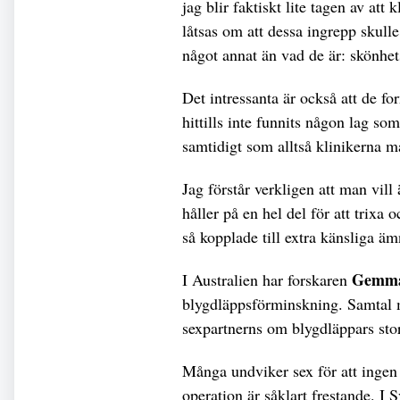
jag blir faktiskt lite tagen av att
låtsas om att dessa ingrepp skull
något annat än vad de är: skönhet
Det intressanta är också att de fo
hittills inte funnits någon lag s
samtidigt som alltså klinikerna 
Jag förstår verkligen att man vill
håller på en hel del för att trixa
så kopplade till extra känsliga ämn
Gemma
I Australien har forskaren
blygdläppsförminskning. Samtal
sexpartnerns om blygdläppars storl
Många undviker sex för att ingen s
operation är såklart frestande. I 