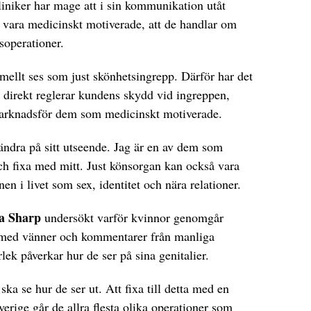
 kliniker har mage att i sin kommunikation utåt
e vara medicinskt motiverade, att de handlar om
soperationer.
rmellt ses som just skönhetsingrepp. Därför har det
om direkt reglerar kundens skydd vid ingreppen,
marknadsför dem som medicinskt motiverade.
 ändra på sitt utseende. Jag är en av dem som
 och fixa med mitt. Just könsorgan kan också vara
en i livet som sex, identitet och nära relationer.
 Sharp
undersökt varför kvinnor genomgår
 med vänner och kommentarer från manliga
ek påverkar hur de ser på sina genitalier.
ka se hur de ser ut. Att fixa till detta med en
Sverige går de allra flesta olika operationer som