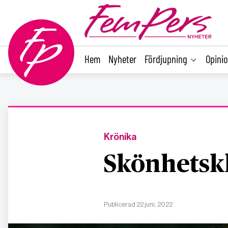
main
content
Hem
Nyheter
Fördjupning
Opini
Krönika
Skönhetskl
Publicerad 22 juni, 2022