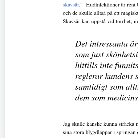
skavsår
.” Hudinfektioner är rent b
och de skulle alltså på ett magisk
Skavsår kan uppstå vid torrhet, i
Det intressanta är
som just skönhets
hittills inte funni
reglerar kundens 
samtidigt som all
dem som medicins
Jag skulle kanske kunna sträcka mi
sina stora blygdläppar i springa