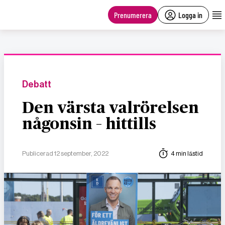
main
content
Prenumerera
Logga in
Debatt
Den värsta valrörelsen
någonsin – hittills
Publicerad 12 september, 2022
4 min lästid