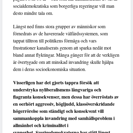
socialdemokratiska som borgerliga regeringar vill man
desto mindre tala om.
Längst ned finns stora grupper av människor som
förnedrats av de havererade välfärdssystemen, som
tappat tilltron till politikens förmåga och vars
frustrationer kanaliserats genom att sparka nedåt mot
bland annat flyktingar. Många gånger för att de verkligen
är övertygade om att minskad invandring skulle hjälpa
dem i deras socioekonomiska situation.
Visserligen har det gjorts tappra försök att
understryka nyliberalismens långvariga och
flagranta konsekvenser, men dessa har överröstats av
en oerhört aggressiv, högljudd, klassöverskridande
högerrörelse som ständigt och konsekvent vill
sammankoppla invandring med samhällsproblem i
allmänhet och kriminalitet i
synnerhet. Sverigedemokraterna har stått längst