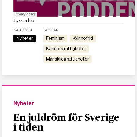
Lyssna här!
KATEGORI
TAGGAR
Nyheter
feminism
kvinnofrid
kvinnors rättigheter
mänskliga rättigheter
Nyheter
En juldröm för Sverige
i tiden