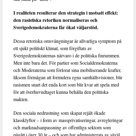
I realiteten resulterar den strategin i motsatt effekt:
den rasistiska retoriken normaliseras och
Sverigedemokraterna får ökat väljarstöd.
Dessa retoriska omsvängningar är allvarliga symptom på
ett sjukt politiskt klimat, som förgiftats av
Sverigedemokraternas närvaro i de politiska finrummen.
Men inte bara det. För partier som Socialdemokraterna
och Moderaterna som förlorat sina mobiliserande krafter,
liksom förmågan att formulera egna samhällsvisioner, blir
rasismen snart det enda kort som blir kvar att spela med
för att överhuvudtaget kunna behålla den politiska
makten.
Den sociala nedrustning som skapat rejält ökade
klassklyftor – i form av massprivatiseringar, avregleringar
och marknadsanpassning av offentliga sektorn som
pågått i över 30 år – och som har administrerats av såväl