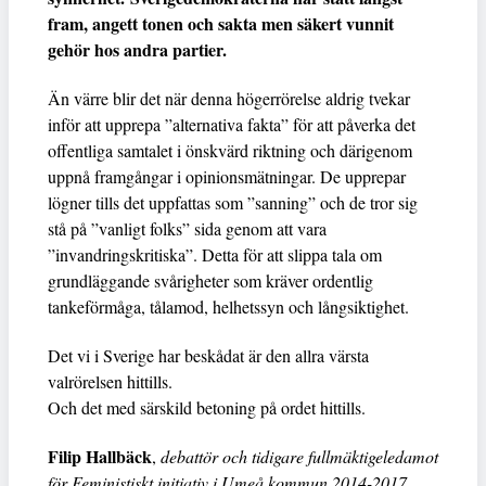
fram, angett tonen och sakta men säkert vunnit
gehör hos andra partier.
Än värre blir det när denna högerrörelse aldrig tvekar
inför att upprepa ”alternativa fakta” för att påverka det
offentliga samtalet i önskvärd riktning och därigenom
uppnå framgångar i opinionsmätningar. De upprepar
lögner tills det uppfattas som ”sanning” och de tror sig
stå på ”vanligt folks” sida genom att vara
”invandringskritiska”. Detta för att slippa tala om
grundläggande svårigheter som kräver ordentlig
tankeförmåga, tålamod, helhetssyn och långsiktighet.
Det vi i Sverige har beskådat är den allra värsta
valrörelsen hittills.
Och det med särskild betoning på ordet hittills.
Filip Hallbäck
,
debattör och tidigare fullmäktigeledamot
för Feministiskt initiativ i Umeå kommun 2014-2017