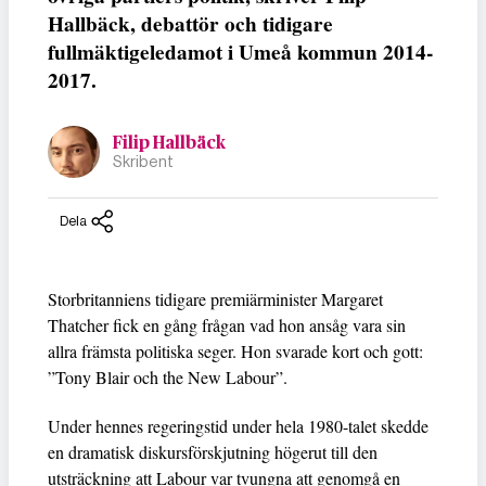
Hallbäck, debattör och tidigare
fullmäktigeledamot i Umeå kommun 2014-
2017.
Filip Hallbäck
Skribent
Dela
Storbritanniens tidigare premiärminister Margaret
Thatcher fick en gång frågan vad hon ansåg vara sin
allra främsta politiska seger. Hon svarade kort och gott:
”Tony Blair och the New Labour”.
Under hennes regeringstid under hela 1980-talet skedde
en dramatisk diskursförskjutning högerut till den
utsträckning att Labour var tvungna att genomgå en