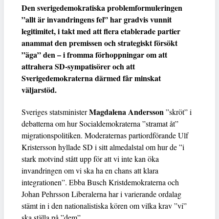
Den sverigedemokratiska problemformuleringen
”allt är invandringens fel” har gradvis vunnit
legitimitet, i takt med att flera etablerade partier
anammat den premissen och strategiskt försökt
”äga” den – i fromma förhoppningar om att
attrahera SD-sympatisörer och att
Sverigedemokraterna därmed får minskat
väljarstöd.
Magdalena Andersson
Sveriges statsminister
”skröt” i
debatterna om hur Socialdemokraterna ”stramat åt”
migrationspolitiken. Moderaternas partiordförande Ulf
Kristersson hyllade SD i sitt almedalstal om hur de ”i
stark motvind stått upp för att vi inte kan öka
invandringen om vi ska ha en chans att klara
integrationen”. Ebba Busch Kristdemokraterna och
Johan Pehrsson Liberalerna har i varierande ordalag
stämt in i den nationalistiska kören om vilka krav ”vi”
ska ställa på ”dem”.