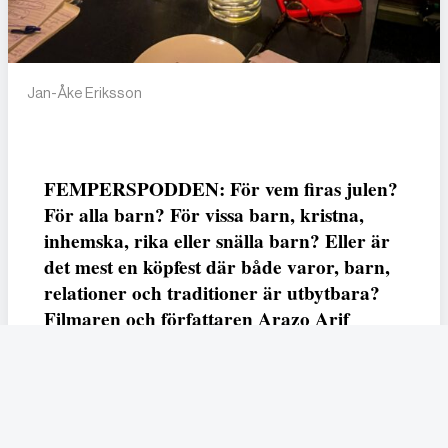
Jan-Åke Eriksson
FEMPERSPODDEN: För vem firas julen?
För alla barn? För vissa barn, kristna,
inhemska, rika eller snälla barn? Eller är
det mest en köpfest där både varor, barn,
relationer och traditioner är utbytbara?
Filmaren och författaren Arazo Arif
adresserar samtliga frågor i den första
svenska julfilmen ur ett migrantperspektiv
– En juldröm – som hade premiär i SVT
23 december.