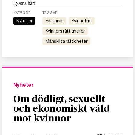
Lyssna här!
KATEGORI
TAGGAR
Nyheter
feminism
kvinnofrid
kvinnors rättigheter
mänskliga rättigheter
Nyheter
Om dödligt, sexuellt
och ekonomiskt våld
mot kvinnor