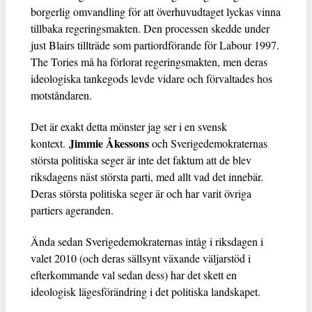
borgerlig omvandling för att överhuvudtaget lyckas vinna
tillbaka regeringsmakten. Den processen skedde under
just Blairs tillträde som partiordförande för Labour 1997.
The Tories må ha förlorat regeringsmakten, men deras
ideologiska tankegods levde vidare och förvaltades hos
motståndaren.
Det är exakt detta mönster jag ser i en svensk
Jimmie Åkessons
kontext.
och Sverigedemokraternas
största politiska seger är inte det faktum att de blev
riksdagens näst största parti, med allt vad det innebär.
Deras största politiska seger är och har varit övriga
partiers ageranden.
Ända sedan Sverigedemokraternas intåg i riksdagen i
valet 2010 (och deras sällsynt växande väljarstöd i
efterkommande val sedan dess) har det skett en
ideologisk lägesförändring i det politiska landskapet.