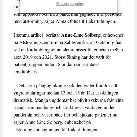
*Dataskyddspolicy
kunde få se en sådan effekt. Den bristande strukturen
som uppstod i och med pandemin gagnade inte personer
med ätstörning, säger Anna Ohlis till Läkartidningen.
Anne-Line Solberg
I samma artikel berättar
, enhetschef
på Ätstörningscentrum på Sahlgrenska, att Göteborg har
sett en fördubbling av antalet remisser till enheten mellan
åren 2019 och 2021. Störst ökning har det varit för
patientgruppen under 18 år där remissantalet
femdubblats.
– Det är en påtaglig ökning och den gäller framför allt
yngre tonåringar mellan 13 och 15 år. Där är ökningen
dramatisk. Många ungdomar har blivit avskurna från sina
sociala sammanhang och strukturer i vardagen under
pandemin och vi ser både fler och sjukare patienter nu,
säger Anne-Line Solberg, enhetschef på
ätstörningsmottagningen till Läkartidningen.