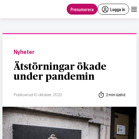
main
content
Prenumerera
Logga in
Nyheter
Ätstörningar ökade
under pandemin
Publicerad 10 oktober, 2022
2 min lästid