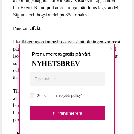
ätstörningsdiagnos har Rinkeby-Kista och högst andel
har Ekerö. Bland pojkar och unga män finns lägst andel i
Sigtuna och högst andel på Södermalm.
Pandemieffekt
I kartläggningen framgår det också att ökningen var mest
påtaglig under coronapandemin. Effekter så som social
Prenumerera gratis på vårt
isolering, oro för framtiden och rubbade rutiner pekas ut
NYHETSBREV
som bidragande faktorer som ”förvärrat symtombilden
och lett till ett försämrat mående hos personer med
ätstörningsproblematik”.
Till publikationen
Läkartidningen
, som var först med
Godkänn dataskyddspolicy*
Anna Ohlis
att
skriva om nyheten,
säger
, överläkare i
barnpsykiatri och författare till rapporten att pandemin
har haft en hård effekt och förvärrat tillståndet för
Prenumerera
personer med ätstörningsproblematik.
– Redan tidigt i pandemin förutspådde forskare att vi