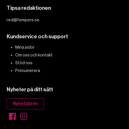
mot kvinnor
Publicerad 2 januari, 2026
1 min lästid
FEMPERSPODDEN: I årets första podd
dyker vi ner i det ständigt lika aktuella
våldet mot kvinnor: Det dödliga, det
sexuella och det ekonomiska. Med avstamp
i #metoo, en vecka fri från våld och Lön
hela dagen kan vi konstatera att det
varken saknas kunskap, data eller behov.
Vi efterlyser våldsprevention, ursäkter och
löneutjämnande åtgärder från såväl fack,