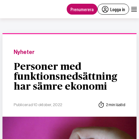
main
content
Prenumerera
Logga in
Nyheter
Personer med
funktionsnedsättning
har sämre ekonomi
Publicerad 10 oktober, 2022
2 min lästid