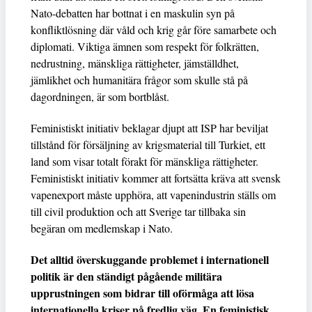
Nato-debatten har bottnat i en maskulin syn på
konfliktlösning där våld och krig går före samarbete och
diplomati. Viktiga ämnen som respekt för folkrätten,
nedrustning, mänskliga rättigheter, jämställdhet,
jämlikhet och humanitära frågor som skulle stå på
dagordningen, är som bortblåst.
Feministiskt initiativ beklagar djupt att ISP har beviljat
tillstånd för försäljning av krigsmaterial till Turkiet, ett
land som visar totalt förakt för mänskliga rättigheter.
Feministiskt initiativ kommer att fortsätta kräva att svensk
vapenexport måste upphöra, att vapenindustrin ställs om
till civil produktion och att Sverige tar tillbaka sin
begäran om medlemskap i Nato.
Det alltid överskuggande problemet i internationell
politik är den ständigt pågående militära
upprustningen som bidrar till oförmåga att lösa
internationella kriser på fredlig väg. En feministisk