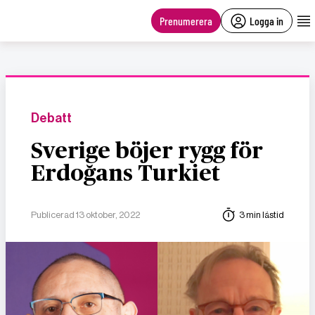
main
content
Prenumerera
Logga in
Debatt
Sverige böjer rygg för
Erdoğans Turkiet
Publicerad 13 oktober, 2022
3 min lästid