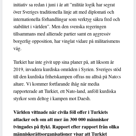
initiativ sa redan i juni i år att ”militär logik har segrat
över Sveriges traditionella linje att med diplomati och
internationella förhandlingar som verktyg säkra fred och
stabilitet i världen”. Men den svenska regeringen
tillsammans med allierade partier samt en aggressiv
borgerlig opposition, har vinglat vidare på militarismens
väg.
Turkiet har inte givit upp sina planer på, att liksom år
2019, invadera kurdiska områden i Syrien. Sveriges stöd
till den kurdiska frihetskampen offras nu alltså på Nato:s
altare. Vi kommer fortfarande ihåg när media
rapporterade att Turkiet, ett Nato-land, anföll kurdiska
styrkor som deltog i kampen mot Daesh.
Världen vittnade när civila föll offer i Turkiets
attacker och om att mer än 300 000 människor
tvingades på flykt. Rapport efter rapport från olika
människorättsorganisationer visar att Turkiet