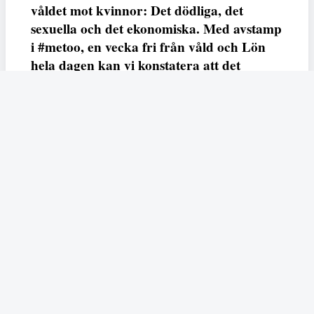
våldet mot kvinnor: Det dödliga, det
sexuella och det ekonomiska. Med avstamp
i #metoo, en vecka fri från våld och Lön
hela dagen kan vi konstatera att det
varken saknas kunskap, data eller behov.
Vi efterlyser våldsprevention, ursäkter och
löneutjämnande åtgärder från såväl fack,
arbetsgivare och beslutsfattare.
Fempers
Fempers evenemang
Dela