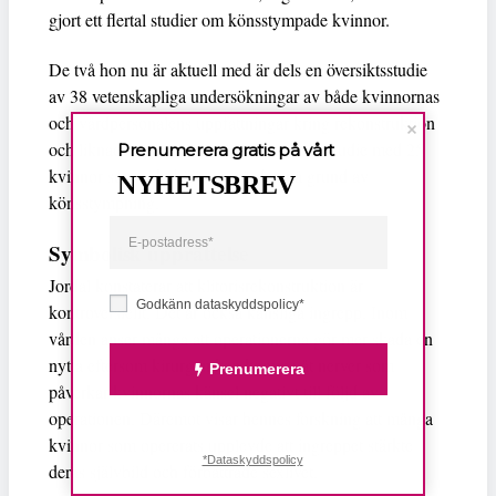
gjort ett flertal studier om könsstympade kvinnor.
De två hon nu är aktuell med är dels en översiktsstudie
av 38 vetenskapliga undersökningar av både kvinnornas
och vårdpersonalens uppfattningar kring rekonstruktion
och liknade operationer, dels en intervjustudie med 25
Prenumerera gratis på vårt
kvinnor som sökt hjälp av vården på grund av
NYHETSBREV
könsstympning.
Symbolisk upprättelse
Jordal konstaterar att klitorisrekonstruktion är
Godkänn dataskyddspolicy*
kontroversiellt. Det är också känsliga ingrepp. Inom
vården anser många att operationerna gör mer skada en
nytta eftersom kirurgen kan komma åt nerver som
Prenumerera
påverkar kvinnornas känsel negativt till följd av
operationen. Däremot visar hennes forskning att många
kvinnor som opererats upplevde att ingreppet stärkte
*Dataskyddspolicy
deras självbild och förbättrade sexlivet.