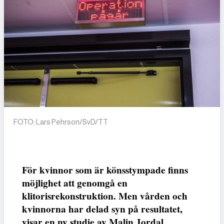
FOTO: Lars Pehrson/SvD/TT
För kvinnor som är könsstympade finns
möjlighet att genomgå en
klitorisrekonstruktion. Men vården och
kvinnorna har delad syn på resultatet,
visar en ny studie av Malin Jordal,