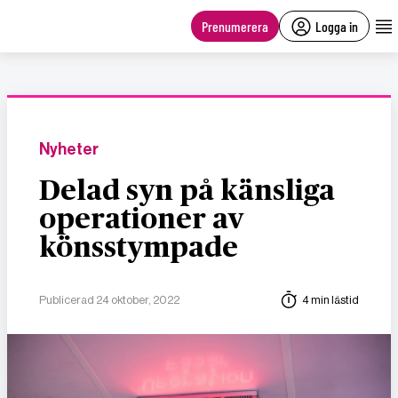
main
content
Prenumerera
Logga in
Nyheter
Delad syn på känsliga
operationer av
könsstympade
Publicerad 24 oktober, 2022
4 min lästid