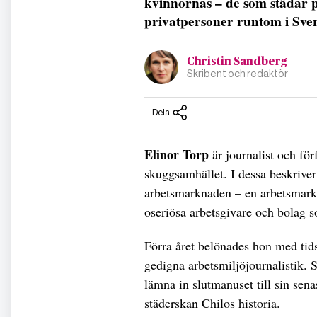
kvinnornas – de som städar 
privatpersoner runtom i Sver
Christin Sandberg
Skribent och redaktör
Dela
Elinor Torp
är journalist och för
skuggsamhället. I dessa beskrive
arbetsmarknaden – en arbetsmark
oseriösa arbetsgivare och bolag s
Förra året belönades hon med tidsk
gedigna arbetsmiljöjournalistik.
lämna in slutmanuset till sin sen
städerskan Chilos historia.