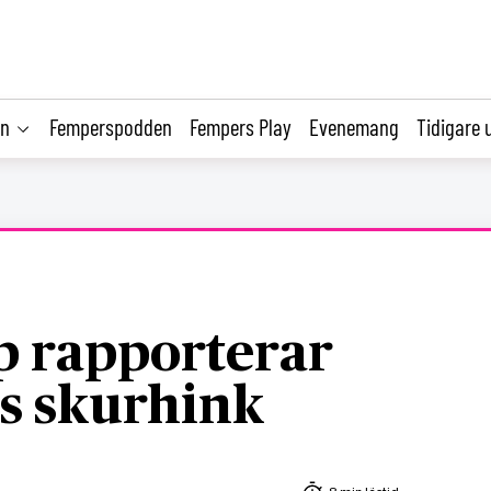
on
Femperspodden
Fempers Play
Evenemang
Tidigare 
p rapporterar
s skurhink