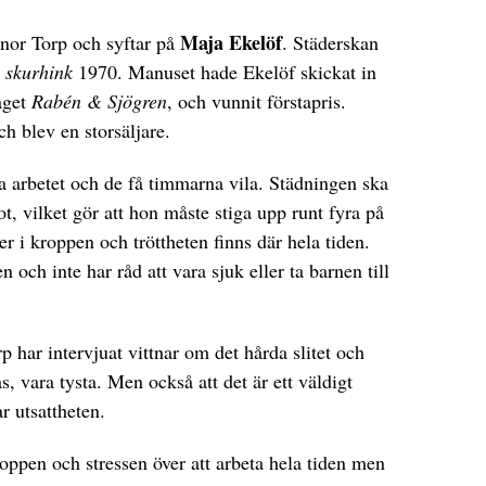
Maja Ekelöf
inor Torp och syftar på
. Städerskan
 skurhink
1970. Manuset hade Ekelöf skickat in
laget
Rabén & Sjögren
, och vunnit förstapris.
 blev en storsäljare.
a arbetet och de få timmarna vila. Städningen ska
t, vilket gör att hon måste stiga upp runt fyra på
r i kroppen och tröttheten finns där hela tiden.
n och inte har råd att vara sjuk eller ta barnen till
 har intervjuat vittnar om det hårda slitet och
s, vara tysta. Men också att det är ett väldigt
r utsattheten.
roppen och stressen över att arbeta hela tiden men