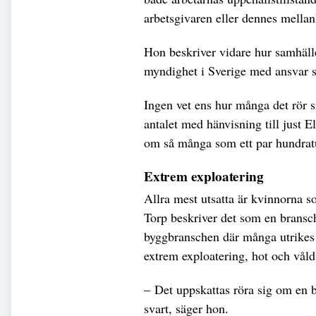
arbetsgivaren eller dennes mella
Hon beskriver vidare hur samhälle
myndighet i Sverige med ansvar s
Ingen vet ens hur många det rör s
antalet med hänvisning till just E
om så många som ett par hundrat
Extrem exploatering
Allra mest utsatta är kvinnorna s
Torp beskriver det som en bransc
byggbranschen där många utrikes
extrem exploatering, hot och våld
– Det uppskattas röra sig om en b
svart, säger hon.