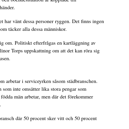
nhänder.
t har vänt dessa personer ryggen. Det finns ingen
om täcker alla dessa människor.
ig om. Politiskt efterfrågas en kartläggning av
llinor Torps uppskattning om att det kan röra sig
usen.
om arbetar i serviceyrken såsom städbranschen.
h som inte omsätter lika stora pengar som
 födda män arbetar, men där det förekommer
.
ransch där 50 procent sker vitt och 50 procent