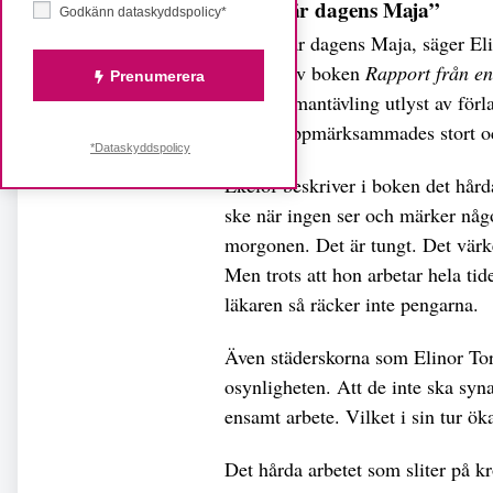
”Chilo är dagens Maja”
Godkänn dataskyddspolicy*
– Chilo är dagens Maja, säger El
som skrev boken
Rapport från en
Prenumerera
till en romantävling utlyst av för
Boken uppmärksammades stort och
*Dataskyddspolicy
Ekelöf beskriver i boken det hård
ske när ingen ser och märker någo
morgonen. Det är tungt. Det värke
Men trots att hon arbetar hela tide
läkaren så räcker inte pengarna.
Även städerskorna som Elinor Torp
osynligheten. Att de inte ska syna
ensamt arbete. Vilket i sin tur öka
Det hårda arbetet som sliter på k