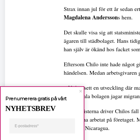
Strax innan jul för ett år sedan e
Magdalena Andersson
s hem.
Det skulle visa sig att statsminis
ägaren till städbolaget. Hans tid
han själv är ökänd hos facket som
Eftersom Chilo inte hade något gil
händelsen. Medan arbetsgivaren g
– Vi har sett en utveckling där ma
och illegala bolagen jagar migran
Prenumerera gratis på vårt
NYHETSBREV
Syndikalisterna driver Chilos fall 
efter att ha arbetat på företaget.
hemma i Nicaragua.