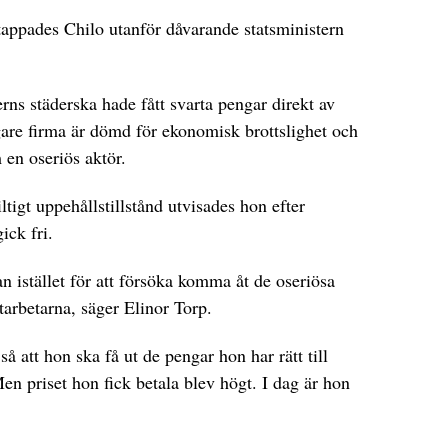
rtappades Chilo utanför dåvarande statsministern
terns städerska hade fått svarta pengar direkt av
igare firma är dömd för ekonomisk brottslighet och
 en oseriös aktör.
tigt uppehållstillstånd utvisades hon efter
ick fri.
n istället för att försöka komma åt de oseriösa
tarbetarna, säger Elinor Torp.
så att hon ska få ut de pengar hon har rätt till
 Men priset hon fick betala blev högt. I dag är hon