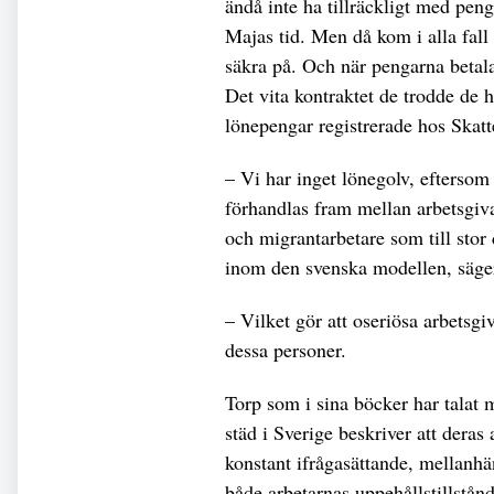
ändå inte ha tillräckligt med penga
Majas tid. Men då kom i alla fall
säkra på. Och när pengarna betala
Det vita kontraktet de trodde de h
lönepengar registrerade hos Skatt
– Vi har inget lönegolv, efterso
förhandlas fram mellan arbetsgiv
och migrantarbetare som till stor 
inom den svenska modellen, säger
– Vilket gör att oseriösa arbetsgi
dessa personer.
Torp som i sina böcker har talat
städ i Sverige beskriver att deras 
konstant ifrågasättande, mellanhä
både arbetarnas uppehållstillstånd