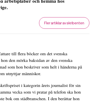
på arbetsplatser och hemma hos
ige.
Fler artiklar av skribenten
fattare till flera böcker om det svenska
r hon den mörka baksidan av den svenska
nad som hon beskriver som helt i händerna på
om utnyttjar människor.
riftspriset i kategorin årets journalist för sin
 Samma vecka som vi pratar på telefon ska hon
aste bok om städbranschen. I den berättar hon