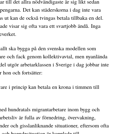
r till det allra nödvändigaste är sig likt sedan
 pengarna. Det kan städerskorna i dag inte vara
s ut kan de också tvingas betala tillbaka en del.
ade visar sig ofta vara ett svartjobb ändå. Inga
everket.
m allt ska bygga på den svenska modellen som
are och fack genom kollektivavtal, men nyanlända
del utgör arbetarklassen i Sverige i dag jobbar inte
 hon och fortsätter:
vare i princip kan betala en krona i timmen till
 med hundratals migrantarbetare inom bygg och
arbetsliv är fulla av förnedring, övervakning,
nder och gisslanliknande situationer, eftersom ofta
 och boendesituation är kopplade till