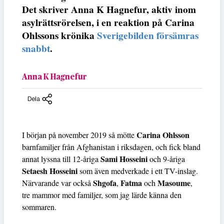
Det skriver Anna K Hagnefur, aktiv inom
asylrättsrörelsen, i en reaktion på Carina
Ohlssons krönika
Sverigebilden försämras
snabbt
.
Anna K Hagnefur
Dela
Carina Ohlsson
I början på november 2019 så mötte
barnfamiljer från Afghanistan i riksdagen, och fick bland
Sami Hosseini
annat lyssna till 12-åriga
och 9-åriga
Setaesh Hosseini
som även medverkade i ett TV-inslag.
Shgofa
Fatma
Masoume
Närvarande var också
,
och
,
tre mammor med familjer, som jag lärde känna den
sommaren.