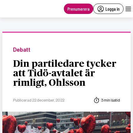
main
content
Prenumerera
Logga in
Debatt
Din partiledare tycker
att Tidö-avtalet är
rimligt, Ohlsson
Publicerad 22 december, 2022
3 min lästid