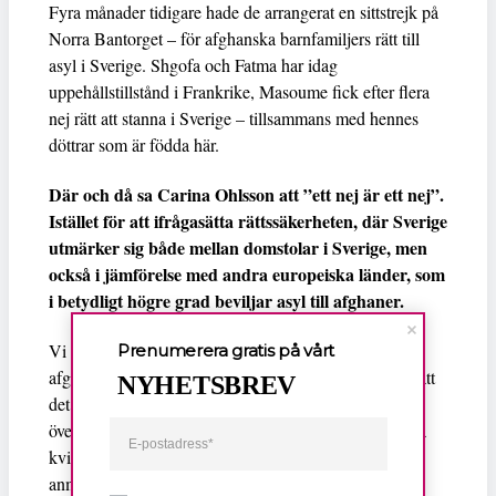
Fyra månader tidigare hade de arrangerat en sittstrejk på
Norra Bantorget – för afghanska barnfamiljers rätt till
asyl i Sverige. Shgofa och Fatma har idag
uppehållstillstånd i Frankrike, Masoume fick efter flera
nej rätt att stanna i Sverige – tillsammans med hennes
döttrar som är födda här.
Där och då sa Carina Ohlsson att ”ett nej är ett nej”.
Istället för att ifrågasätta rättssäkerheten, där Sverige
utmärker sig både mellan domstolar i Sverige, men
också i jämförelse med andra europeiska länder, som
i betydligt högre grad beviljar asyl till afghaner.
Vi har varit bland de bästa i EU på att ge avslag till
Prenumerera gratis på vårt
afghanska barnfamiljer, kvinnor, flickor och hazarer (att
NYHETSBREV
det tog Migrationsverket över ett år efter talibanernas
övertagande att komma fram till att man inte ska utvisa
kvinnor och flickor till Afghanistan är milt sagt
anmärkningsvärt). Detta är bilden av Sverige, som