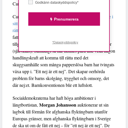
Godkänn dataskyddspolicy*
Carina Ohlsson aldrig motsatt sig.
Carina Ohlsson skriver att
”EU måste mycket tydligare i
Prenumerera
sitt utvecklingsbistånd prioritera kvinnor och flickors
rättigheter”
, hon menar att den främsta faktorn för
fattigdomsbekämpning i världen är att brett
*Dataskyddspolicy
tillgängliggöra högre utbildning för flickor och kvinnor
(självklart). Samtidigt så har hennes parti inte visat någon
handlingskraft att komma till rätta med det
skuggsamhälle som många papperslösa barn har tvingats
växa upp i. ”Ett nej är ett nej”. Det skapar oerhörda
problem för barns skolgång, trygghet och omsorg, det
där nej:et. Barnkonventionen blir ett luftslott.
Socialdemokraterna har haft höga ambitioner i
Morgan Johansson
långtbortistan,
auktionerar ut sin
lagbok till förmån för afghanska flyktingbarn utanför
Europas gränser, men afghanska flyktingbarn i Sverige
de ska ut om de fått ett nej – för ”ett nej är ett nej”. De