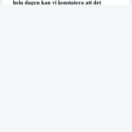
hela dagen kan vi konstatera att det
varken saknas kunskap, data eller behov.
Vi efterlyser våldsprevention, ursäkter och
löneutjämnande åtgärder från såväl fack,
arbetsgivare och beslutsfattare.
Fempers
Fempers evenemang
Dela