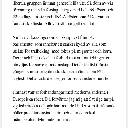
liberala gruppen är man generellt illa ute. Så döm av vår
förvåning när vårt förslag antogs med hela 69 röster och
22 nedlagda röster och INGA röster emot! Det var en
fantastisk känsla. Allt vårt slit har gett resultat.
Nu har vi baxat igenom en skarp text från EU-
parlamentet som innebär ett stärkt skydd av alla som
utsätts för trafficking, med fokus på migranter och barn.
Det innehåller också ett förbud mot att traffickingoffer
utnyttjas för surrogatmödraskap. Det är faktiskt första
gången som surrogatmödraskap omnämns i en EU-
lagtext. Det är också en seger för oss vänsterfeminister.
Härnäst väntar förhandlingar med medlemsländerna i
Europeiska rådet. Då förväntar jag mig att Sverige tar på
sig ledartröjan och går hårt mot de länder som fortfarande
håller prostitutionsindustrin och därmed också
människohandeln under armarna.