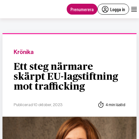
main
content
Prenumerera
Logga in
Krönika
Ett steg närmare
skärpt EU-lagstiftning
mot trafficking
Publicerad 10 oktober, 2023
4 min lästid