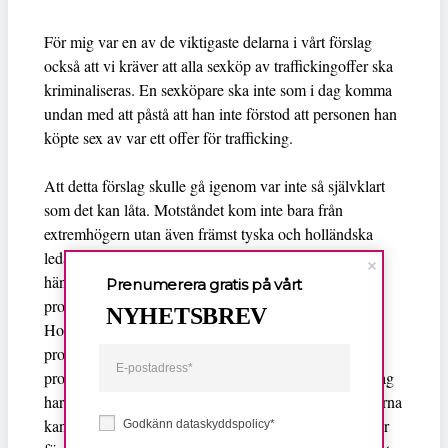
För mig var en av de viktigaste delarna i vårt förslag
också att vi kräver att alla sexköp av traffickingoffer ska
kriminaliseras. En sexköpare ska inte som i dag komma
undan med att påstå att han inte förstod att personen han
köpte sex av var ett offer för trafficking.
Att detta förslag skulle gå igenom var inte så självklart
som det kan låta. Motståndet kom inte bara från
extremhögern utan även främst tyska och holländska
ledamöter i den liberala och den gröna gruppen. Det
hänger naturligtvis ihop med deras stöd för
Prenumerera gratis på vårt
prostitutionsindustrin generellt. I både Tyskland och
NYHETSBREV
Holland är prostitution institutionaliserat och
prostitutionsindustrin har framgångsrikt lobbat för att
prostitution ska ses som vilket annat jobb som helst. Jag
har ändå svårt att förstå hur prostitutionsindustrikramarna
kan försvara köp av traffickingoffer. De som fallit offer
Godkänn dataskyddspolicy*