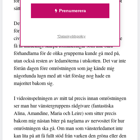
för människohandeln har ju per definition inte på något
sätt valt att arbeta i prostitution.
Prenumerera
Det tog flera månaders slit och samtal med företrädare
för olika politiska grupper och
*Dataskyddspolicy
civilsamhällesorganisationer för att vi i slutändan skulle
få in tillräckligt skarpa formuleringar som inte bara
förhandlarna för de olika grupperna kunde gå med på,
utan också resten av ledamöterna i utskotten. Det var inte
förrän dagen före omröstningen som jag kände mig
någorlunda lugn med att vårt förslag nog hade en
majoritet bakom sig.
I videoinspelningen av mitt tal precis innan omröstningen
ser man hur vänstergruppens rådgivare (fantastiska
Alina, Amandine, Maria och Leire) som sitter precis
bakom mig nästan biter på naglarna av nervositet för hur
omröstningen ska gå. Om man som vänsterledamot inte
kan lita på att få fullt stöd från varken den gröna eller den