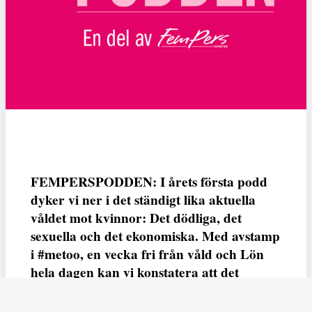
FEMPERSPODDEN: I årets första podd
dyker vi ner i det ständigt lika aktuella
våldet mot kvinnor: Det dödliga, det
sexuella och det ekonomiska. Med avstamp
i #metoo, en vecka fri från våld och Lön
hela dagen kan vi konstatera att det
varken saknas kunskap, data eller behov.
Vi efterlyser våldsprevention, ursäkter och